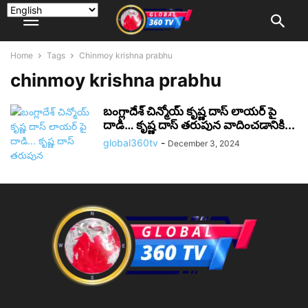
Home
Tags
Chinmoy krishna prabhu
chinmoy krishna prabhu
బంగ్లాదేశ్ చిన్మోయ్ కృష్ణ దాస్ లాయర్ పై
దాడి… కృష్ణ దాస్ తరుపున వాదించడానికి...
global360tv
-
December 3, 2024