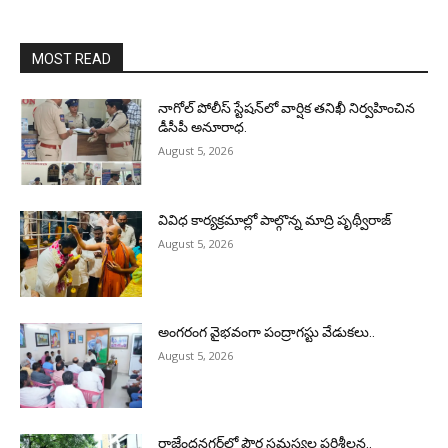
MOST READ
నాగోల్ పోలీస్ స్టేషన్‌లో వార్షిక తనిఖీ నిర్వహించిన
డీసీపీ అనూరాధ.
August 5, 2026
వివిధ కార్యక్రమాల్లో పాల్గొన్న మాద్రి పృథ్వీరాజ్
August 5, 2026
అంగరంగ వైభవంగా పంద్రాగస్టు వేడుకలు..
August 5, 2026
రాజేంద్రనగర్‌లో పౌర సమస్యల పరిశీలన..