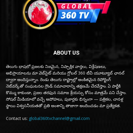
ABOUT US
తెలుగు భాషలో ప్రజలకు నిజమైన, నిష్పాక్షిక వార్తలు, విశ్లేషణలు,
అభిప్రాయాలను మా వెబ్‌సైట్ మరియు గ్లోబల్ 360 టీవీ యూట్యూబ్ ఛానల్
ద్వారా అందిస్తున్నాం. రెండు తెలుగు రాష్ట్రాల్లో అంకితమైన రిపోర్టింగ్
నెట్‌వర్క్‌తో సంఘటనల గ్రౌండ్ సమాచారాన్ని తక్షణమే చేరవేస్తాం. ఏ పార్టీకి
కొమ్ము కాకుండా, ప్రజల తరఫున సమాజ శ్రేయస్సు కోసం మాత్రమే పని చేస్తాం.
సోషల్ మీడియాలో వచ్చే అపోహలు, పుకార్లకు భిన్నంగా — పత్రికల, చానళ్ల
స్థాయి విశ్వసనీయతతో ప్రతి అంశాన్ని తాజాగా అందించడం మా ప్రత్యేకత.
Contact us:
global360tvchannel@gmail.com