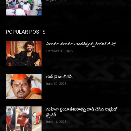
POPULAR POSTS
విలువల వలువలు ఊడదీస్తున్న రియాలిటీ షో..
October 31, 2025
గుడ్ బై టు బీజేపీ..
June 30, 2025
మహిళా ప్రయాణికురాలిపై దాడి చేసిన ర్యాపిడో
డ్రైవర్‌..
June 16, 2025