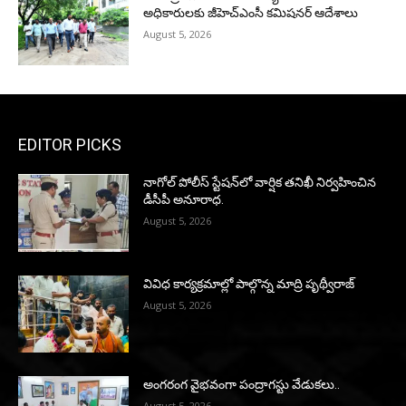
అధికారులకు జీహెచ్‌ఎంసీ కమిషనర్ ఆదేశాలు
August 5, 2026
EDITOR PICKS
నాగోల్ పోలీస్ స్టేషన్‌లో వార్షిక తనిఖీ నిర్వహించిన
డీసీపీ అనూరాధ.
August 5, 2026
వివిధ కార్యక్రమాల్లో పాల్గొన్న మాద్రి పృథ్వీరాజ్
August 5, 2026
అంగరంగ వైభవంగా పంద్రాగస్టు వేడుకలు..
August 5, 2026