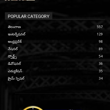
POPULAR CATEGORY
తెలంగాణ
557
ఇంటర్నేషనల్
129
ఆంధ్రప్రదేశ్
98
నేషనల్
89
స్పోర్ట్స్
54
డివోషనల్
36
ఎడ్యుకేషన్
35
క్రైమ్ స్పెషల్
34