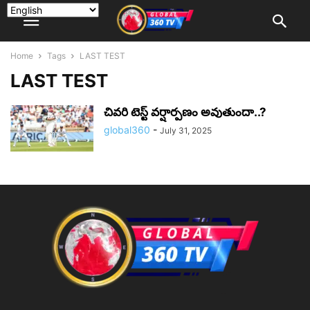
Home
Tags
LAST TEST
LAST TEST
చివరి టెస్ట్ వర్షార్పణం అవుతుందా..?
global360
-
July 31, 2025