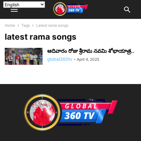
Home
Tags
Latest rama songs
latest rama songs
ఆదివారం రోజు శ్రీరామ నవమి శోభాయాత్ర..
global360tv
-
April 4, 2025