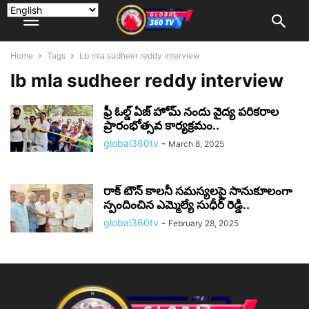
Home
Tags
Lb mla sudheer reddy interview
lb mla sudheer reddy interview
ఫ్రీ ఓల్డ్ ఏజ్ హోమ్ నందు వైద్య పరికరాల
ప్రారంభోత్సవ కార్యక్రమం..
global360tv
-
March 8, 2025
రాక్ టౌన్ కాలనీ సమస్యలపై సానుకూలంగా
స్పందించిన ఎమ్మెల్యే సుధీర్ రెడ్డి..
global360tv
-
February 28, 2025