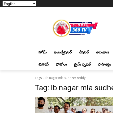
హోమ్
ఇంటర్నేషనల్
నేషనల్
తెలంగాణ
బిజినెస్
ఫోటోలు
క్రైమ్ స్పెషల్
సాహిత్యం
Tags
Lb nagar mla sudheer reddy
Tag:
lb nagar mla sudh