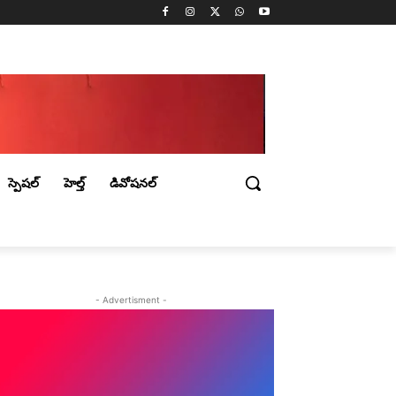
స్పెషల్
హెల్త్
డివోషనల్
- Advertisment -