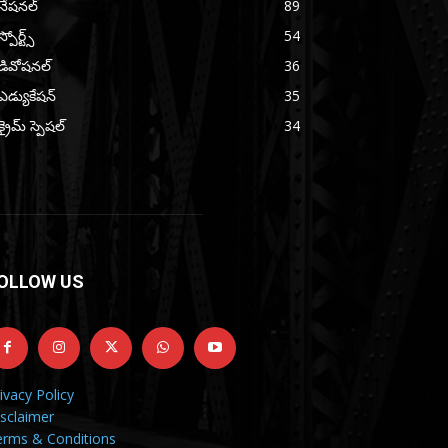
నేషనల్
89
స్పోర్ట్స్
54
డివోషనల్
36
ఎడ్యుకేషన్
35
క్రైమ్ స్పెషల్
34
OLLOW US
ivacy Policy
sclaimer
erms & Conditions