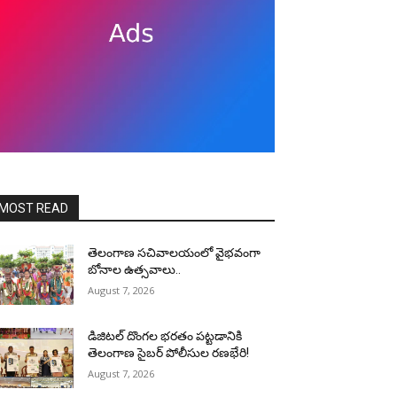
MOST READ
తెలంగాణ సచివాలయంలో వైభవంగా
బోనాల ఉత్సవాలు..
August 7, 2026
డిజిటల్ దొంగల భరతం పట్టడానికి
తెలంగాణ సైబర్ పోలీసుల రణభేరి!
August 7, 2026