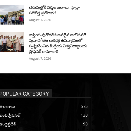
చెరువుల్లోకి నిర్మల జలాలు.. హైడ్రా
సరికొత్త ప్రయోగం!
August 7, 2026
శాస్త్రీయ పురోగతికి అసలైన ఆలోచనలే
పునాదిగీతం ఆతిథ్య ఉపన్యాసంలో
స్పష్టీకరించిన కేంద్రీయ విశ్వవిద్యాలయ
ప్రొఫెసర్ రామాచారి
August 7, 2026
POPULAR CATEGORY
తెలంగాణ
575
ఇంటర్నేషనల్
130
ఆంధ్రప్రదేశ్
98