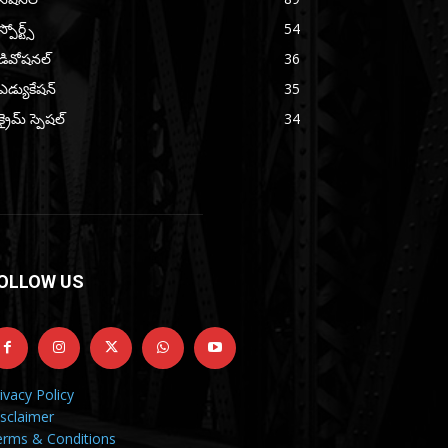
స్పోర్ట్స్
54
డివోషనల్
36
ఎడ్యుకేషన్
35
క్రైమ్ స్పెషల్
34
OLLOW US
ivacy Policy
sclaimer
erms & Conditions