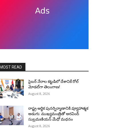
MOST READ
సైబర్ నేరాల కట్టడిలో దేశానికే రోల్‌
మోడల్‌గా తెలంగాణ!
August 8, 2026
రాష్ట్ర ఆర్థిక పునర్నిర్మాణానికి వ్యూహాత్మక
అడుగు: ముఖ్యమంత్రితో అరవింద్
సుబ్రమణియన్ మేధో మథనం
August 8, 2026