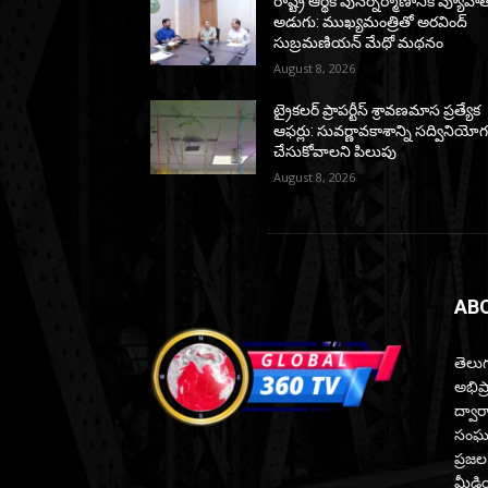
రాష్ట్ర ఆర్థిక పునర్నిర్మాణానికి వ్యూహాత
అడుగు: ముఖ్యమంత్రితో అరవింద్
సుబ్రమణియన్ మేధో మథనం
August 8, 2026
ట్రైకలర్ ప్రాపర్టీస్ శ్రావణమాస ప్రత్యేక
ఆఫర్లు: సువర్ణావకాశాన్ని సద్వినియో
చేసుకోవాలని పిలుపు
August 8, 2026
AB
తెలుగ
అభిప
ద్వారా
సంఘటన
ప్రజల
మీడియ