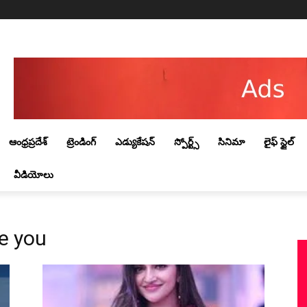
Saturday, August 8, 2026
ఆంధ్రప్రదేశ్
ట్రెండింగ్‌
ఎడ్యుకేషన్
స్పోర్ట్స్
సినిమా
లైఫ్ స్టైల్
వీడియోలు
ve you