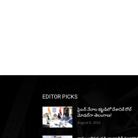
EDITOR PICKS
సైబర్ నేరాల కట్టడిలో దేశానికే రోల్‌
మోడల్‌గా తెలంగాణ!
August 8, 2026