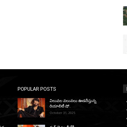
POPULAR POSTS
విలువల వలువలు ఊడదీస్తున్న
రియాలిటీ షో..
October 31, 2025