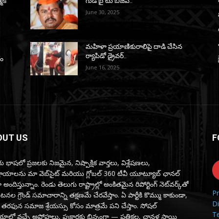
్మక
గుడ్ బై టు బీజేపీ..
June 30, 2025
మహిళా ప్రయాణికురాలిపై దాడి చేసిన
ర్యాపిడో డ్రైవర్‌..
గం
June 16, 2025
OUT US
F
ు భాషలో ప్రజలకు నిజమైన, నిష్పాక్షిక వార్తలు, విశ్లేషణలు,
్రాయాలను మా వెబ్‌సైట్ మరియు గ్లోబల్ 360 టీవీ యూట్యూబ్ ఛానల్
 అందిస్తున్నాం. రెండు తెలుగు రాష్ట్రాల్లో అంకితమైన రిపోర్టింగ్ నెట్‌వర్క్‌తో
Pr
ల గ్రౌండ్ సమాచారాన్ని తక్షణమే చేరవేస్తాం. ఏ పార్టీకి కొమ్ము కాకుండా,
Di
 తరఫున సమాజ శ్రేయస్సు కోసం మాత్రమే పని చేస్తాం. సోషల్
T
ాలో వచ్చే అపోహలు, పుకార్లకు భిన్నంగా — పత్రికల, చానళ్ల స్థాయి