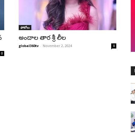
ఫోటోలు
న
అందాల తార శ్రీ లీల
global360tv
-
November 2, 2024
0
0