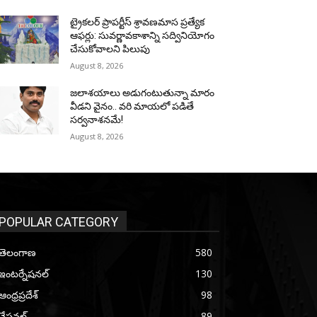
ట్రైకలర్ ప్రాపర్టీస్ శ్రావణమాస ప్రత్యేక
ఆఫర్లు: సువర్ణావకాశాన్ని సద్వినియోగం
చేసుకోవాలని పిలుపు
August 8, 2026
జలాశయాలు అడుగంటుతున్నా మారం
వీడని వైనం.. వరి మాయలో పడితే
సర్వనాశనమే!
August 8, 2026
POPULAR CATEGORY
తెలంగాణ
580
ఇంటర్నేషనల్
130
ఆంధ్రప్రదేశ్
98
నేషనల్
89