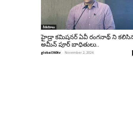
వీడియోలు
హైడ్రా కమిషనర్ ఏవీ రంగనాథ్ ని కలిసి
అమీన్ పూర్ బాధితులు..
global360tv
-
November 2, 2024