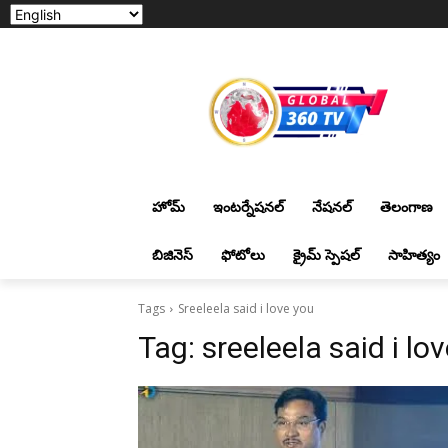
హోమ్
ఇంటర్నేషనల్
నేషనల్
తెలంగాణ
బిజినెస్
ఫోటోలు
క్రైమ్ స్పెషల్
సాహిత్యం
Tags
Sreeleela said i love you
Tag:
sreeleela said i lo