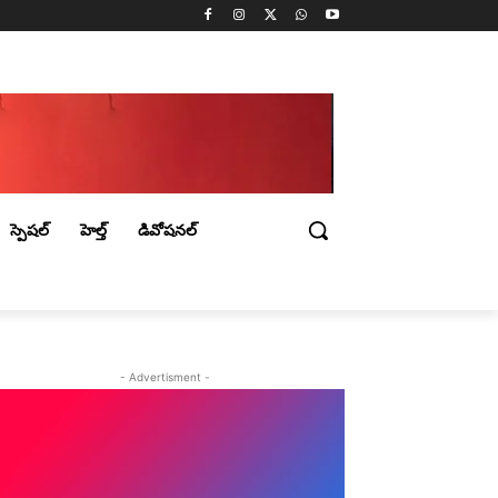
స్పెషల్
హెల్త్
డివోషనల్
- Advertisment -