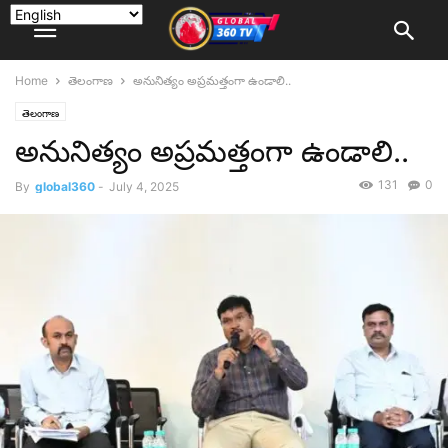
Home
తెలంగాణ
అనునిత్యం అప్ర‌మ‌త్తంగా ఉండాలి..
తెలంగాణ
అనునిత్యం అప్ర‌మ‌త్తంగా ఉండాలి..
131
0
By
global360
-
July 4, 2025