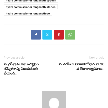
hydra commissioner ranganath speech
hydra commissioner ranganath stories
hydra commissioner ranganathrao
Previous article
Next article
కాంగ్రెస్ గ్రామ శాఖ అధ్యక్షుల
వందరోజుల ప్రణాళికలో భాగంగా 36
సమ్మేళనాన్ని విజయవంతం
వ రోజు కార్యక్రమాలు..
చేయండి..