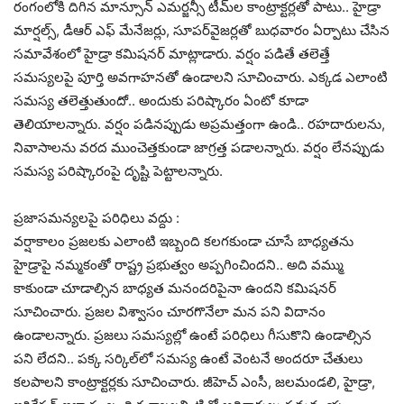
రంగంలోకి దిగిన మాన్సూన్ ఎమ‌ర్జ‌న్సీ టీమ్‌ల కాంట్రాక్ట‌ర్లతో పాటు.. హైడ్రా
మార్ష‌ల్స్‌, డీఆర్ ఎఫ్ మేనేజ‌ర్లు, సూప‌ర్‌వైజ‌ర్ల‌తో బుధ‌వారం ఏర్పాటు చేసిన
స‌మావేశంలో హైడ్రా క‌మిష‌న‌ర్ మాట్లాడారు. వ‌ర్షం ప‌డితే త‌లెత్తే
స‌మ‌స్య‌ల‌పై పూర్తి అవ‌గాహ‌న‌తో ఉండాల‌ని సూచించారు. ఎక్క‌డ ఎలాంటి
స‌మ‌స్య త‌లెత్తుతుందో.. అందుకు ప‌రిష్కారం ఏంటో కూడా
తెలియాల‌న్నారు. వ‌ర్షం ప‌డిన‌ప్పుడు అప్ర‌మ‌త్తంగా ఉండి.. ర‌హ‌దారుల‌ను,
నివాసాల‌ను వ‌ర‌ద ముంచెత్త‌కుండా జాగ్ర‌త్త ప‌డాల‌న్నారు. వ‌ర్షం లేన‌ప్పుడు
స‌మ‌స్య ప‌రిష్కారంపై దృష్టి పెట్టాల‌న్నారు.
ప్ర‌జాస‌మ‌న్య‌ల‌పై ప‌రిధిలు వ‌ద్దు :
వ‌ర్షాకాలం ప్ర‌జ‌ల‌కు ఎలాంటి ఇబ్బంది క‌ల‌గ‌కుండా చూసే బాధ్య‌త‌ను
హైడ్రాపై న‌మ్మ‌కంతో రాష్ట్ర ప్ర‌భుత్వం అప్ప‌గించింద‌ని.. అది వ‌మ్ము
కాకుండా చూడాల్సిన బాధ్య‌త మ‌నంద‌రిపైనా ఉంద‌ని క‌మిష‌న‌ర్
సూచించారు. ప్ర‌జ‌ల విశ్వాసం చూర‌గొనేలా మ‌న ప‌ని విదానం
ఉండాల‌న్నారు. ప్ర‌జ‌లు స‌మ‌స్య‌ల్లో ఉంటే ప‌రిధిలు గీసుకొని ఉండాల్సిన
ప‌ని లేద‌ని.. ప‌క్క స‌ర్కిల్‌లో స‌మ‌స్య ఉంటే వెంట‌నే అంద‌రూ చేతులు
క‌ల‌పాల‌ని కాంట్రాక్ట‌ర్ల‌కు సూచించారు. జీహెచ్ ఎంసీ, జ‌ల‌మండ‌లి, హైడ్రా,