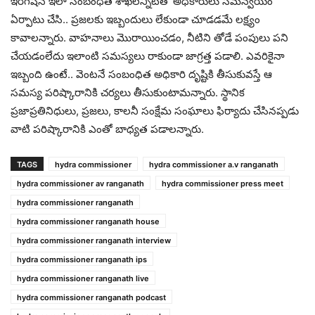
ఇరిగేష‌న్ ఇలా సంబంధిత శాఖ‌ల‌న్నిటితో అధికారులు స‌మ‌న్వ‌యం
ఏర్పాటు చేసి.. ప్ర‌జ‌ల‌కు ఇబ్బందులు లేకుండా చూడ‌డ‌మే ల‌క్ష్యం
కావాల‌న్నారు. వాహ‌నాలు మొరాయించ‌డం, నీటిని తోడే పంపులు ప‌ని
చేయ‌డంలేదు ఇలాంటి స‌మ‌స్య‌లు రాకుండా జాగ్ర‌త్త ప‌డాలి. ఎవ‌రికైనా
ఇబ్బంది ఉంటే.. వెంట‌నే సంబంధిత అధికారి దృష్టికి తీసుకువ‌స్తే ఆ
స‌మ‌స్య ప‌రిష్కారానికి చ‌ర్య‌లు తీసుకుంటామ‌న్నారు. స్థానిక
ప్ర‌జాప్ర‌తినిధులు, ప్ర‌జ‌లు, కాల‌నీ సంక్షేమ సంఘాలు ఫిర్యాదు చేసిన‌ప్ప‌డు
వాటి ప‌రిష్కారానికి ఎంతో బాధ్య‌త ప‌డాల‌న్నారు.
TAGS
hydra commissioner
hydra commissioner a.v ranganath
hydra commissioner av ranganath
hydra commissioner press meet
hydra commissioner ranganath
hydra commissioner ranganath house
hydra commissioner ranganath interview
hydra commissioner ranganath ips
hydra commissioner ranganath live
hydra commissioner ranganath podcast