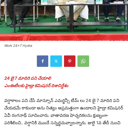
Work 24x7 Hydra
24 బై 7 మాదిరి ప‌ని చేయాలి
ఎంఈటీల‌కు హైడ్రా క‌మిష‌న‌ర్ దిశానిర్దేశం
వ‌ర్షాకాలం ప‌ని చేసే మాన్సూన్ ఎమ‌ర్జ‌న్సీ టీమ్‌ లు 24 బై 7 మాదిరి ప‌ని
చేయ‌డ‌మే కాకుండా అను నిత్యం అప్ర‌మ‌త్తంగా ఉండాల‌ని హైడ్రా క‌మిష‌న‌ర్
ఏవీ రంగ‌నాథ్‌ సూచించారు. వాతావ‌ర‌ణ హెచ్చ‌రిక‌ల‌ను క్షుణ్నంగా
ప‌రిశీలించి.. వ‌ర్షానికి ముందే స‌న్న‌ద్ధమ‌వ్వాల‌న్నారు. జులై 1వ తేదీ నుంచి