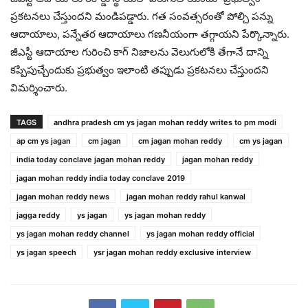
ప్రకటనలు చేస్తుందని మండిపడ్డారు. గత సంవత్సరంతో పోల్చి పన్ను
ఆదాయాలు, పన్నేతర ఆదాయాలు గణనీయంగా తగ్గాయని పేర్కొన్నారు.
జీఎస్టీ ఆదాయాల గురించి కాగ్‌ నిజాలను వెలుగులోకి తేగానే దాన్ని
కప్పిపుచ్చేందుకు ప్రభుత్వం ఇలాంటి తప్పుడు ప్రకటనలు చేస్తుందని
విమర్శించారు.
TAGS
andhra pradesh cm ys jagan mohan reddy writes to pm modi
ap cm ys jagan
cm jagan
cm jagan mohan reddy
cm ys jagan
india today conclave jagan mohan reddy
jagan mohan reddy
jagan mohan reddy india today conclave 2019
jagan mohan reddy news
jagan mohan reddy rahul kanwal
jagga reddy
ys jagan
ys jagan mohan reddy
ys jagan mohan reddy channel
ys jagan mohan reddy official
ys jagan speech
ysr jagan mohan reddy exclusive interview