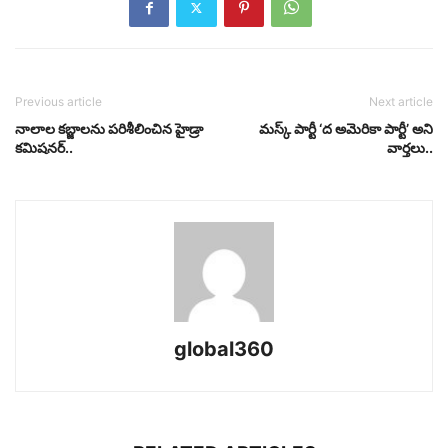
Previous article
Next article
నాలాల క‌బ్జాల‌ను పరిశీలించిన హైడ్రా
మస్క్‌ పార్టీ ‘ద అమెరికా పార్టీ’ అని
కమిషనర్..
వార్తలు..
global360