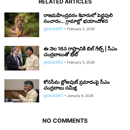
RELATED ARTICLES
రాజమహేంద్రవరం శివారులో పెద్దపులి
సంచారం… గ్రామాల్లో భయాందోళన
global360
-
February 5, 2026
ఈ నెల 16న రాష్ట్రానికి బిల్‌ గేట్స్‌ | సీఎం
చంద్రబాబుతో భేటీ
global360
-
February 5, 2026
కోనసీమ బ్లోఅవుట్ ప్రమాదంపై సీఎం
చంద్రబాబు సమీక్ష
global360
-
January 6, 2026
NO COMMENTS