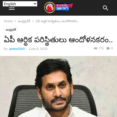
Home
ఆంధ్రప్రదేశ్
ఏపీ ఆర్ధిక పరిస్థితులు ఆందోళనకరం..
ఆంధ్రప్రదేశ్
ఏపీ ఆర్ధిక పరిస్థితులు ఆందోళనకరం..
110
0
By
global360
-
June 8, 2025