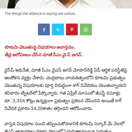
The things the alliance is saying are untrue..
కూటమి చెబుతున్న విషయాలు అవాస్తవం..
తీవ్ర ఆరోపణలు చేసిన మాజీ సీఎం వై.స్. జగన్..
వైసీపీ అధినేత, మాజీ సీఎం వైఎస్‌ జగన్‌ మోహన్‌రెడ్డి ఏపీ ఆర్థిక పరిస్థితిపై
ఆందోళన వ్యక్తం చేశారు. చంద్రబాబు నాయకత్వంలోని కూటమి ప్రభుత్వం
చెబుతున్న విషయాలకు పూర్తి విరుద్దంగా కాగ్‌ నివేదికలు చెబుతున్నాయని
శనివారం ట్విటర్‌లో పేర్కొన్నారు. గత ఏప్రిల్‌ మాసంలో జీఎస్టీ వసూళ్లు
రూ. 3,354 కోట్లు ఉన్నట్లుగా ప్రభుత్వం ప్రకటన చేసిందని అయితే కాగ్‌
నివేదిక ప్రకారం 24.20శాతం తగ్గిందని ఆరోపించారు.
వాస్తవ విషయాల నుంచి తప్పించుకోవడానికి కూటమి సర్కార్‌ మే నెలలో
జీఎస్టీ ఆదాయాలు రికార్డు స్థాయిలో పెరుగుతాయంటూ ప్రభుత్వం