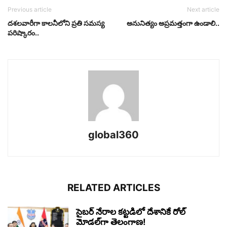
Previous article
Next article
దశలవారీగా కాలనీలోని ప్రతి సమస్య
అనునిత్యం అప్ర‌మ‌త్తంగా ఉండాలి..
పరిష్కారం..
global360
RELATED ARTICLES
సైబర్ నేరాల కట్టడిలో దేశానికే రోల్‌
మోడల్‌గా తెలంగాణ!