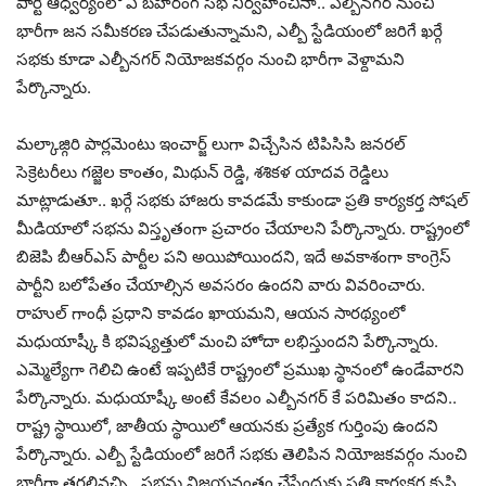
పార్టీ ఆధ్వర్యంలో ఏ బహిరంగ సభ నిర్వహించినా.. ఎల్బీనగర్ నుంచి
భారీగా జన సమీకరణ చేపడుతున్నామని, ఎల్బీ స్టేడియంలో జరిగే ఖర్గే
సభకు కూడా ఎల్బీనగర్ నియోజకవర్గం నుంచి భారీగా వెళ్దామని
పేర్కొన్నారు.
మల్కాజ్గిరి పార్లమెంటు ఇంచార్జ్ లుగా విచ్చేసిన టిపిసిసి జనరల్
సెక్రెటరీలు గజ్జెల కాంతం, మిథున్ రెడ్డి, శశికళ యాదవ రెడ్డిలు
మాట్లాడుతూ.. ఖర్గే సభకు హాజరు కావడమే కాకుండా ప్రతి కార్యకర్త సోషల్
మీడియాలో సభను విస్తృతంగా ప్రచారం చేయాలని పేర్కొన్నారు. రాష్ట్రంలో
బిజెపి బీఆర్ఎస్ పార్టీల పని అయిపోయిందని, ఇదే అవకాశంగా కాంగ్రెస్
పార్టీని బలోపేతం చేయాల్సిన అవసరం ఉందని వారు వివరించారు.
రాహుల్ గాంధీ ప్రధాని కావడం ఖాయమని, ఆయన సారథ్యంలో
మధుయాష్కీ కి భవిష్యత్తులో మంచి హోదా లభిస్తుందని పేర్కొన్నారు.
ఎమ్మెల్యేగా గెలిచి ఉంటే ఇప్పటికే రాష్ట్రంలో ప్రముఖ స్థానంలో ఉండేవారని
పేర్కొన్నారు. మధుయాష్కీ అంటే కేవలం ఎల్బీనగర్ కే పరిమితం కాదని..
రాష్ట్ర స్థాయిలో, జాతీయ స్థాయిలో ఆయనకు ప్రత్యేక గుర్తింపు ఉందని
పేర్కొన్నారు. ఎల్బీ స్టేడియంలో జరిగే సభకు తెలిపిన నియోజకవర్గం నుంచి
భారీగా తరలివచ్చి.. సభను విజయవంతం చేసేందుకు ప్రతి కార్యకర్త కృషి