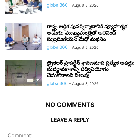
global360
-
August 8, 2026
రాష్ట్ర ఆర్థిక పునర్నిర్మాణానికి వ్యూహాత్మక
అడుగు: ముఖ్యమంత్రితో అరవింద్
సుబ్రమణియన్ మేధో మథనం
global360
-
August 8, 2026
ట్రైకలర్ ప్రాపర్టీస్ శ్రావణమాస ప్రత్యేక ఆఫర్లు:
సువర్ణావకాశాన్ని సద్వినియోగం
చేసుకోవాలని పిలుపు
global360
-
August 8, 2026
NO COMMENTS
LEAVE A REPLY