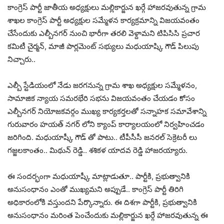
కాంగ్రెస్ పార్టీ జాతీయ అధ్యక్షులు మల్లికార్జున ఖర్గే హాజరవుతున్న గ్రామ
శాఖల కాంగ్రెస్ పార్టీ అధ్యక్షుల సమ్మేళన కార్యక్రమాన్ని విజయవంతం
చేసేందుకు ఎల్బీనగర్ నుంచి భారీగా తరలి వెళ్దామని టిపిసిసి ప్రచార
కమిటీ చైర్మన్, మాజీ పార్లమెంట్ సభ్యులు మధుయాష్కి గౌడ్ పిలుపు
నిచ్చారు..
ఎల్బీ స్టేడియంలో నేడు జరగనున్న గ్రామ శాఖ అధ్యక్షుల సమ్మేళనం,
సామాజిక న్యాయ సమరభేరి సభను విజయవంతం చేయడం కోసం
ఎల్బీనగర్ నియోజకవర్గం ముఖ్య కార్యకర్తలతో సన్నాహక సమావేశాన్ని
గురువారం హయత్ నగర్ లోని క్యాంప్ కార్యాలయంలో నిర్వహించడం
జరిగింది. మధుయాష్కీ గౌడ్ తో పాటు.. టీపీసీసీ జనరల్ సెక్రెటరీ లు
గజ్జలకాంతం.. మిథున్ రెడ్డి.. శశికళ యాదవ రెడ్డి హాజరయ్యారు.
ఈ సందర్భంగా మధుయాష్కీ మాట్లాడుతూ.. పార్టీకి, ప్రభుత్వానికి
అనుసంధానం ఎంతో ముఖ్యమని అప్పుడే.. కాంగ్రెస్ పార్టీ తిరిగి
అధికారంలోకి వస్తుందని పేర్కొన్నారు. ఈ దిశగా పార్టీకి, ప్రభుత్వానికి
అనుసంధానం మరింత పెంచేందుకు మల్లికార్జున ఖర్గే హాజరవుతున్న ఈ