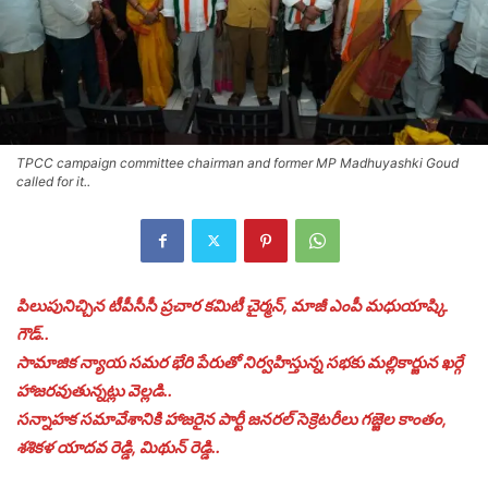
TPCC campaign committee chairman and former MP Madhuyashki Goud
called for it..
పిలుపునిచ్చిన టీపీసీసీ ప్రచార కమిటీ చైర్మన్, మాజీ ఎంపీ మధుయాష్కి
గౌడ్..
సామాజిక న్యాయ సమర భేరి పేరుతో నిర్వహిస్తున్న సభకు మల్లికార్జున ఖర్గే
హాజరవుతున్నట్లు వెల్లడి..
సన్నాహక సమావేశానికి హాజరైన పార్టీ జనరల్ సెక్రెటరీలు గజ్జెల కాంతం,
శశికళ యాదవ రెడ్డి, మిథున్ రెడ్డి..