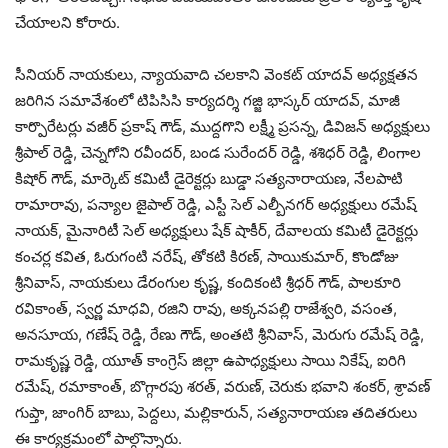
చేయాలని కోరారు.
సీనియర్ నాయకులు, న్యాయవాది చలకాని వెంకట్ యాదవ్ అధ్యక్షతన
జరిగిన సమావేశంలో టిపిసిసి కార్యదర్శి గజ్జి భాస్కర్ యాదవ్, మాజీ
కార్పొరేటర్లు వజీర్ ప్రకాష్ గౌడ్, ముద్దగొని లక్ష్మీ ప్రసన్న, డివిజన్ అధ్యక్షులు
శ్రీపాల్ రెడ్డి, చెన్నగోని రవీందర్, బండ సురేందర్ రెడ్డి, శశిధర్ రెడ్డి, లింగాల
కిషోర్ గౌడ్, మార్కెట్ కమిటీ డైరెక్టర్లు బుడ్డా సత్యనారాయణ, నేలపాటి
రామారావు, పన్యాల జైపాల్ రెడ్డి, ఎస్టీ సెల్ ఎల్బీనగర్ అధ్యక్షులు రమేష్
నాయక్, మైనారిటీ సెల్ అధ్యక్షులు షేక్ షాకీర్, దేవాలయ కమిటీ డైరెక్టర్లు
కంచర్ల కవిత, ఓరుగంటి నరేష్, తోకటి కిరణ్, సాయికుమార్, కొండోజు
శ్రీనివాస్, నాయకులు డేరంగుల కృష్ణ, కందికంటి శ్రీధర్ గౌడ్, పాలకూరి
రవికాంత్, స్వర్ణ మాధవి, రజిని రావు, అక్కనపల్లి రాజేశ్వరి, వసంత,
అనసూయ, గణేష్ రెడ్డి, రేణు గౌడ్, అంతటి శ్రీనివాస్, మెరుగు రమేష్ రెడ్డి,
రామకృష్ణ రెడ్డి, యూత్ కాంగ్రెస్ జిల్లా ఉపాధ్యక్షులు సాయి నికేష్, ఐరిగి
రమేష్, రమాకాంత్, బొగ్గారపు శరత్, వరుణ్, చెరుకు భవాని శంకర్, శ్రావణ్
గుప్తా, జాంగిర్ బాబు, పెద్దలు, మల్లికారున్, సత్యనారాయణ తదితరులు
ఈ కార్యక్రమంలో పాల్గొన్నారు.