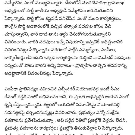
సమ్మేళనం ఎంతో ముఖ్యమన్నారు. దేశంలోనే మొదటిసారిగా గ్రామశాఖ
అధ్యక్షులతో పార్టీ జాతీయ అధ్యక్షుడి సమ్మేళనం జరుగుతుందని
పేర్కొన్నారు. పార్టీ కోసం కష్టపడి పనిచేసిన ఎంతో మంది కార్యకర్తలు..
కాంగ్రెస్ పార్టీ అధికారంలోకి వచ్చిన తర్వాత పదవుల కోసం వేచి
చూస్తున్నారని, వారి బాధ తాను అర్థం చేసుకోగలుగుతున్నానని
వివరించారు. వారికి పదవులు ఇచ్చే విషయాన్ని ఇప్పటికే అధిష్టానానికి
వివరించినట్లు పేర్కొన్నారు. నగరంలో పార్టీకి ఎమ్మెల్యేలు, ఎంపీలు,
కార్పొరేటర్లు లేనందున ఇక్కడ కార్యకర్తలను గుర్తించి నామినేటెడ్ పదవులు
ఇవ్వడంతో పాటు వారిని అన్ని విధాలుగా ప్రోత్సహించాల్సిన అవసరాన్ని
అధిష్టానానికి వివరించినట్లు పేర్కొన్నారు.
ఎంపీగా ప్రాతినిధ్యం వహించిన ఎల్బీనగర్ నియోజకవర్గ అంటే సీఎం
రేవంత్ రెడ్డికి ఎంతో అభిమానం అని, ఈ ప్రాంత అభివృద్ధికి ఆయన ఎంతో
కృషి చేస్తున్నారన్నారు. త్వరలో ఆయనతో సమావేశమై నియోజకవర్గ
సమస్యలపై చర్చించనున్నట్లు వివరించారు. ప్రభుత్వం ఎన్నో సంక్షేమ
పథకాలను ప్రవేశపెడుతున్నా.. అవి సరైన రీతిలో ప్రజల్లోకి వెళ్లడం లేదని,
ప్రభుత్వ పథకాలను కార్యకర్తలు ప్రజల్లోకి తీసుకువెళ్లాలని పేర్కొన్నారు.