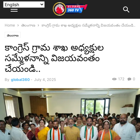
Home
తెలంగాణ
కాంగ్రెస్ గ్రామ శాఖ అధ్యక్షుల సమ్మేళనాన్ని విజయవంతం చేయండి..
తెలంగాణ
కాంగ్రెస్ గ్రామ శాఖ అధ్యక్షుల
సమ్మేళనాన్ని విజయవంతం
చేయండి..
172
0
By
global360
-
July 4, 2025