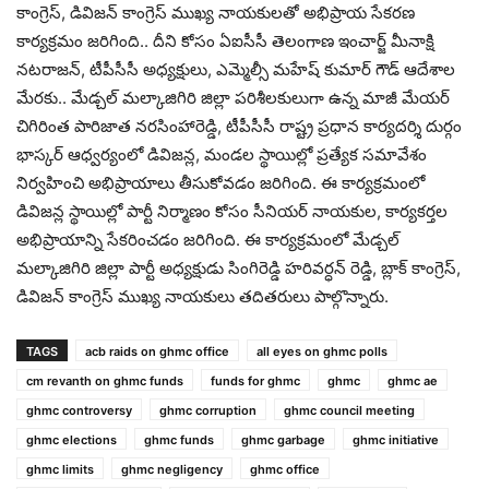
కాంగ్రెస్, డివిజన్ కాంగ్రెస్ ముఖ్య నాయకులతో అభిప్రాయ సేకరణ
కార్యక్రమం జరిగింది.. దీని కోసం ఏఐసీసీ తెలంగాణ ఇంచార్జ్ మీనాక్షి
నటరాజన్, టీపీసీసీ అధ్యక్షులు, ఎమ్మెల్సీ మహేష్ కుమార్ గౌడ్ ఆదేశాల
మేరకు.. మేడ్చల్ మల్కాజిగిరి జిల్లా పరిశీలకులుగా ఉన్న మాజీ మేయర్
చిగిరింత పారిజాత నరసింహారెడ్డి, టీపీసీసీ రాష్ట్ర ప్రధాన కార్యదర్శి దుర్గం
భాస్కర్ ఆధ్వర్యంలో డివిజన్ల, మండల స్థాయిల్లో ప్రత్యేక సమావేశం
నిర్వహించి అభిప్రాయాలు తీసుకోవడం జరిగింది. ఈ కార్యక్రమంలో
డివిజన్ల స్థాయిల్లో పార్టీ నిర్మాణం కోసం సీనియర్ నాయకుల, కార్యకర్తల
అభిప్రాయాన్ని సేకరించడం జరిగింది. ఈ కార్యక్రమంలో మేడ్చల్
మల్కాజిగిరి జిల్లా పార్టీ అధ్యక్షుడు సింగిరెడ్డి హరివర్ధన్ రెడ్డి, బ్లాక్ కాంగ్రెస్,
డివిజన్ కాంగ్రెస్ ముఖ్య నాయకులు తదితరులు పాల్గొన్నారు.
TAGS
acb raids on ghmc office
all eyes on ghmc polls
cm revanth on ghmc funds
funds for ghmc
ghmc
ghmc ae
ghmc controversy
ghmc corruption
ghmc council meeting
ghmc elections
ghmc funds
ghmc garbage
ghmc initiative
ghmc limits
ghmc negligency
ghmc office