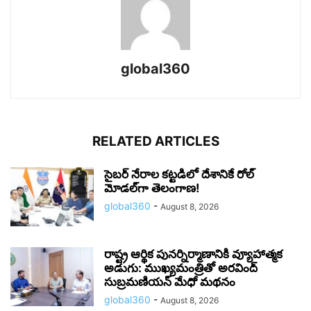
global360
RELATED ARTICLES
సైబర్ నేరాల కట్టడిలో దేశానికే రోల్‌
మోడల్‌గా తెలంగాణ!
global360
-
August 8, 2026
రాష్ట్ర ఆర్థిక పునర్నిర్మాణానికి వ్యూహాత్మక
అడుగు: ముఖ్యమంత్రితో అరవింద్
సుబ్రమణియన్ మేధో మథనం
global360
-
August 8, 2026