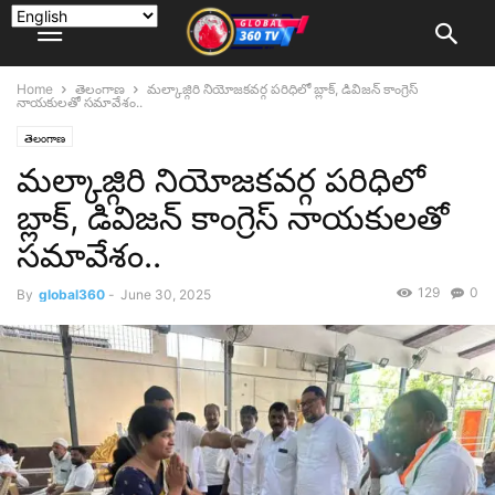
Home
తెలంగాణ
మల్కాజ్గిరి నియోజకవర్గ పరిధిలో బ్లాక్, డివిజన్ కాంగ్రెస్
నాయకులతో సమావేశం..
తెలంగాణ
మల్కాజ్గిరి నియోజకవర్గ పరిధిలో
బ్లాక్, డివిజన్ కాంగ్రెస్ నాయకులతో
సమావేశం..
129
0
By
global360
-
June 30, 2025