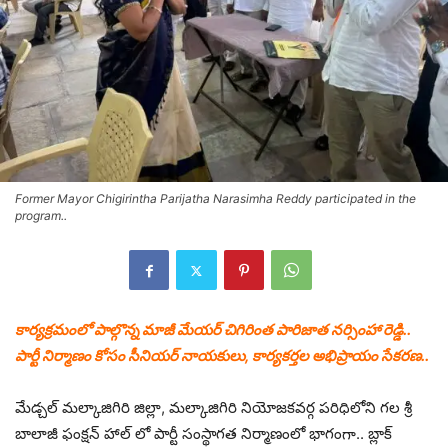
Former Mayor Chigirintha Parijatha Narasimha Reddy participated in the
program..
కార్యక్రమంలో పాల్గొన్న మాజీ మేయర్ చిగిరింత పారిజాత నర్సింహా రెడ్డి..
పార్టీ నిర్మాణం కోసం సీనియర్ నాయకులు, కార్యకర్తల అభిప్రాయం సేకరణ..
మేడ్చల్ మల్కాజిగిరి జిల్లా, మల్కాజిగిరి నియోజకవర్గ పరిధిలోని గల శ్రీ
బాలాజీ ఫంక్షన్ హాల్ లో పార్టీ సంస్థాగత నిర్మాణంలో భాగంగా.. బ్లాక్