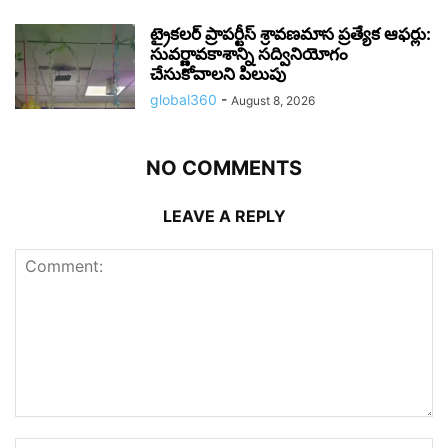
ట్రైకలర్ ప్రాపర్టీస్ శ్రావణమాస ప్రత్యేక ఆఫర్లు:
సువర్ణావకాశాన్ని సద్వినియోగం
చేసుకోవాలని పిలుపు
global360
-
August 8, 2026
NO COMMENTS
LEAVE A REPLY