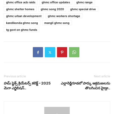
ghmc office acb raids
ghmc office updates
ghmc range
ghmc shelter homes
ghmc song 2020
ghmc special drive
ghmc urban development
ghmc workers shortage
kandikonda ghmc song
mangli ghmc song
tg govt on ghmc funds
Previous article
Next article
హమ్ స్టెక్స్ క్రియేటర్స్ కలెక్ట్ – 2025
ఎల్లారెడ్డిగూడలో పార్కు ఆక్రమణలను
మెగా ఎగ్జిబిషన్..
తొలగించిన హైడ్రా..