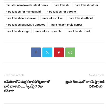
minister nara lokesh latest news
nara lokesh
nara lokesh father
nara lokesh for mangalagiri
nara lokesh for people
nara lokesh latest news
nara lokesh live
nara lokesh official
nara lokesh padayatra updates
nara lokesh praja darbar
nara lokesh songs
nara lokesh speech
nara lokesh tweet
Previous article
Next article
అమెరికాలోని ఉత్తర కాలిఫోర్నియాలో
ట్రంప్ గెలుపులో బారన్ స్ట్రాటజీ
భారీ భూకంపం… స్కేల్‌పై 7.0గా
ఫలించింది..
నమోదు