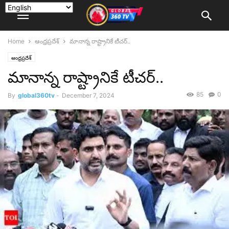
Home
ఆంధ్రప్రదేశ్
మానాన్న రాష్ట్రానికే టీచర్..
ఆంధ్రప్రదేశ్
మానాన్న రాష్ట్రానికే టీచర్..
85
0
By
global360tv
-
December 7, 2024