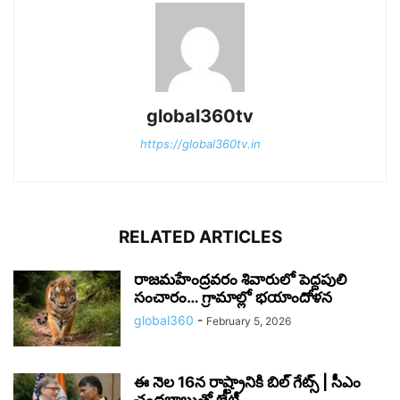
global360tv
https://global360tv.in
RELATED ARTICLES
రాజమహేంద్రవరం శివారులో పెద్దపులి
సంచారం… గ్రామాల్లో భయాందోళన
global360
-
February 5, 2026
ఈ నెల 16న రాష్ట్రానికి బిల్‌ గేట్స్‌ | సీఎం
చంద్రబాబుతో భేటీ