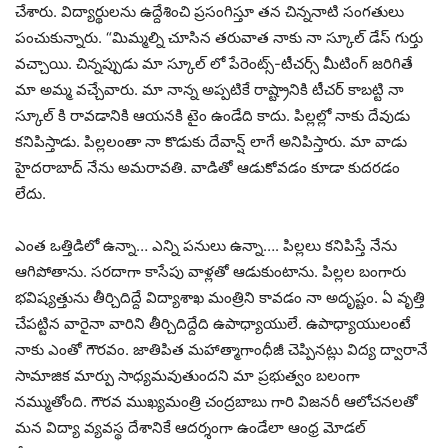
చేశారు. విద్యార్థులను ఉద్దేశించి ప్రసంగిస్తూ తన చిన్ననాటి సంగతులు
పంచుకున్నారు. “మిమ్మల్ని చూసిన తరువాత నాకు నా స్కూల్ డేస్ గుర్తు
వచ్చాయి. చిన్నప్పుడు మా స్కూల్ లో పేరెంట్స్-టీచర్స్ మీటింగ్ జరిగితే
మా అమ్మ వచ్చేవారు. మా నాన్న అప్పటికే రాష్ట్రానికి టీచర్ కాబట్టి నా
స్కూల్ కి రావడానికి ఆయనకి టైం ఉండేది కాదు. పిల్లల్లో నాకు దేవుడు
కనిపిస్తాడు. పిల్ల‌లంతా నా కొడుకు దేవాన్ష్ లాగే అనిపిస్తారు. మా వాడు
హైదరాబాద్ నేను అమరావతి. వాడితో ఆడుకోవడం కూడా కుదరడం
లేదు.
ఎంత ఒత్తిడిలో ఉన్నా… ఎన్ని ప‌నులు ఉన్నా…. పిల్ల‌లు క‌నిపిస్తే నేను
ఆగిపోతాను. సరదాగా కాసేపు వాళ్లతో ఆడుకుంటాను. పిల్ల‌ల బంగారు
భ‌విష్య‌త్తును తీర్చిదిద్దే విద్యాశాఖ మంత్రిని కావ‌డం నా అదృష్టం. ఏ వృత్తి
చేప‌ట్టిన వారైనా వారిని తీర్చిదిద్దేది ఉపాధ్యాయులే. ఉపాధ్యాయులంటే
నాకు ఎంతో గౌర‌వం. జాతిపిత మహాత్మాగాంధీజీ చెప్పినట్లు విద్య ద్వారానే
సామాజిక మార్పు సాధ్య‌మ‌వుతుందని మా ప్ర‌భుత్వం బ‌లంగా
న‌మ్ముతోంది. గౌర‌వ ముఖ్య‌మంత్రి చంద్ర‌బాబు గారి విజ‌న‌రీ ఆలోచ‌న‌ల‌తో
మన విద్యా వ్య‌వ‌స్థ దేశానికే ఆదర్శంగా ఉండేలా ఆంధ్ర మోడ‌ల్