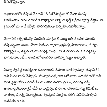
తీసుకొస్తున్నాం.
అధికారంలోకి వచ్చిన వెంటనే 16,347పోస్టులతో మెగా డీఎస్సీ
ప్రకటించాం. ఆరు నెలల్లో ఉపాధ్యాయ పోస్టుల భర్తీ ప్రక్రియ పూర్తి చేస్తాం. ఈ
క్రమంలో మెగా డీఎస్సీని పారదర్శకంగా నిర్వహించబోతున్నాం.
మెగా పేరెంట్స్-టీచర్స్ మీటింగ్ చూస్తుంటే సంక్రాంతి పండుగ ముందే
వచ్చినట్టుగా ఉంది. మెగా పీటీఎం ద్వారా ప్రభుత్వ పాఠశాలలు, టీచర్లు,
విద్యార్థులు, తల్లిదండ్రులు మధ్య బంధం బలపడుతుంది. ఒక వ్య‌వ‌స్థ
బాగుప‌డాలంటే… అందులో అందరూ భాగస్వామ్యం అవ్వాలి.
విద్యా వ్య‌వ‌స్థ ఆద‌ర్శంగా ఉండాలంటే స‌మాజ భాగ‌స్వామ్యం త‌ప్ప‌నిస‌రి
అని సీఎం గారు చెప్పారు. ముఖ్య‌మంత్రి గారి ఆదేశాలు, సూచ‌న‌ల‌తో బ‌డి
భ‌విష్య‌త్తు కోసం చ‌దివే పిల్ల‌లు-వారి త‌ల్లిదండ్రులు, చ‌దువు చెప్పే
ఉపాధ్యాయులు-గైడ్ చేసే హెడ్మాస్ట‌ర్లు, పాఠ‌శాల యాజ‌మాన్య క‌మిటీలు,
దాత‌లు, పూర్వ విద్యార్థులు, స్వ‌చ్ఛంద సంస్థ‌లు క‌లిసి ప‌నిచేయాల్సిన
అవ‌స‌రం ఉంది.