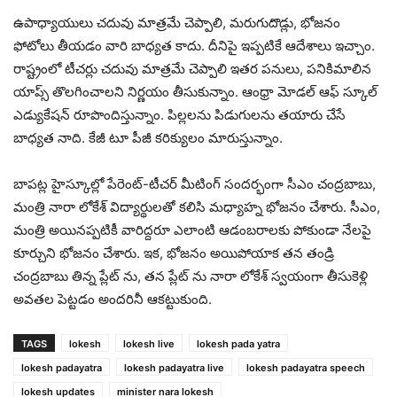
ఉపాధ్యాయులు చదువు మాత్రమే చెప్పాలి, మరుగుదొడ్లు, భోజనం
ఫోటోలు తీయడం వారి బాధ్యత కాదు. దీనిపై ఇప్పటికే ఆదేశాలు ఇచ్చాం.
రాష్ట్రంలో టీచర్లు చదువు మాత్రమే చెప్పాలి ఇతర పనులు, పనికిమాలిన
యాప్స్ తొలగించాలని నిర్ణయం తీసుకున్నాం. ఆంధ్రా మోడల్ ఆఫ్ స్కూల్
ఎడ్యుకేషన్ రూపొందిస్తున్నాం. పిల్లలను పిడుగులను తయారు చేసే
బాధ్యత నాది. కేజీ టూ పీజీ కరిక్యులం మారుస్తున్నాం.
బాపట్ల హైస్కూల్లో పేరెంట్-టీచర్ మీటింగ్ సందర్భంగా సీఎం చంద్రబాబు,
మంత్రి నారా లోకేశ్ విద్యార్థులతో కలిసి మధ్యాహ్న భోజనం చేశారు. సీఎం,
మంత్రి అయినప్పటికీ వారిద్దరూ ఎలాంటి ఆడంబరాలకు పోకుండా నేలపై
కూర్చుని భోజనం చేశారు. ఇక, భోజనం అయిపోయాక తన తండ్రి
చంద్రబాబు తిన్న ప్లేట్ ను, తన ప్లేట్ ను నారా లోకేశ్ స్వయంగా తీసుకెళ్లి
అవతల పెట్టడం అందరినీ ఆకట్టుకుంది.
TAGS
lokesh
lokesh live
lokesh pada yatra
lokesh padayatra
lokesh padayatra live
lokesh padayatra speech
lokesh updates
minister nara lokesh