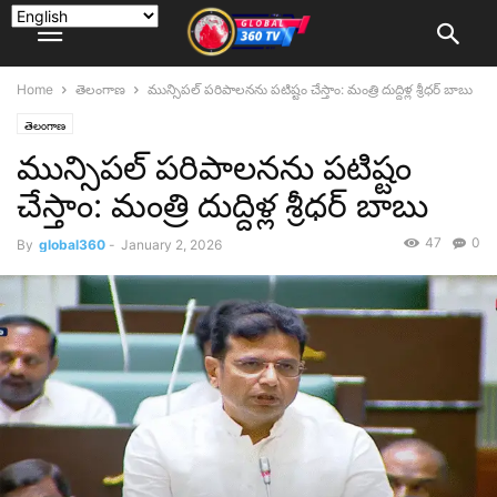
Home
తెలంగాణ
మున్సిపల్ పరిపాలనను పటిష్టం చేస్తాం: మంత్రి దుద్దిళ్ల శ్రీధర్‌ బాబు
తెలంగాణ
మున్సిపల్ పరిపాలనను పటిష్టం
చేస్తాం: మంత్రి దుద్దిళ్ల శ్రీధర్‌ బాబు
47
0
By
global360
-
January 2, 2026