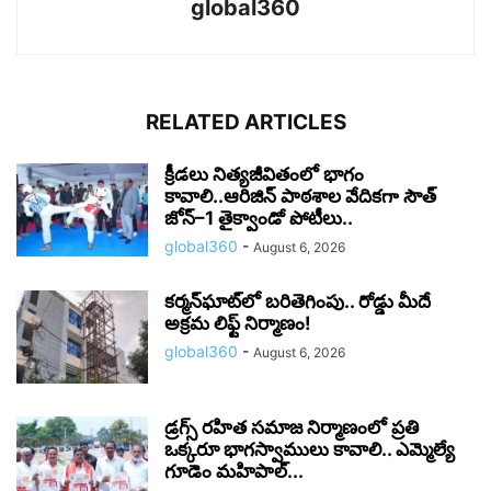
global360
RELATED ARTICLES
క్రీడలు నిత్యజీవితంలో భాగం
కావాలి..ఆరిజిన్ పాఠశాల వేదికగా సౌత్
జోన్–1 తైక్వాండో పోటీలు..
global360
-
August 6, 2026
కర్మన్‌ఘాట్‌లో బరితెగింపు.. రోడ్డు మీదే
అక్రమ లిఫ్ట్ నిర్మాణం!
global360
-
August 6, 2026
డ్రగ్స్ రహిత సమాజ నిర్మాణంలో ప్రతి
ఒక్కరూ భాగస్వాములు కావాలి.. ఎమ్మెల్యే
గూడెం మహిపాల్...