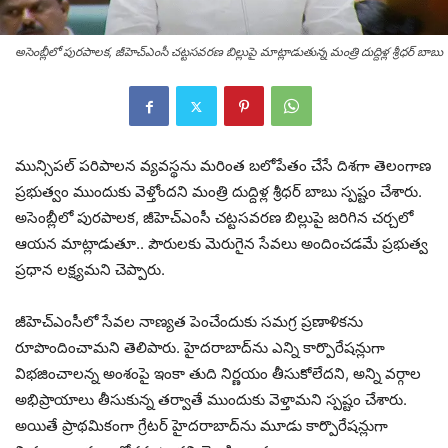
అసెంబ్లీలో పురపాలక, జీహెచ్‌ఎంసీ చట్టసవరణ బిల్లుపై మాట్లాడుతున్న మంత్రి దుద్దిళ్ల శ్రీధర్‌ బాబు
మున్సిపల్ పరిపాలన వ్యవస్థను మరింత బలోపేతం చేసే దిశగా తెలంగాణ
ప్రభుత్వం ముందుకు వెళ్తోందని మంత్రి దుద్దిళ్ల శ్రీధర్‌ బాబు స్పష్టం చేశారు.
అసెంబ్లీలో పురపాలక, జీహెచ్‌ఎంసీ చట్టసవరణ బిల్లుపై జరిగిన చర్చలో
ఆయన మాట్లాడుతూ.. పౌరులకు మెరుగైన సేవలు అందించడమే ప్రభుత్వ
ప్రధాన లక్ష్యమని చెప్పారు.
జీహెచ్‌ఎంసీలో సేవల నాణ్యత పెంచేందుకు సమగ్ర ప్రణాళికను
రూపొందించామని తెలిపారు. హైదరాబాద్‌ను ఎన్ని కార్పొరేషన్లుగా
విభజించాలన్న అంశంపై ఇంకా తుది నిర్ణయం తీసుకోలేదని, అన్ని వర్గాల
అభిప్రాయాలు తీసుకున్న తర్వాతే ముందుకు వెళ్తామని స్పష్టం చేశారు.
అయితే ప్రాథమికంగా గ్రేటర్ హైదరాబాద్‌ను మూడు కార్పొరేషన్లుగా