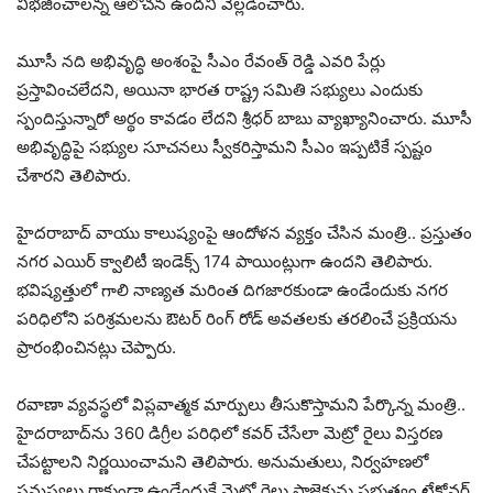
విభజించాలన్న ఆలోచన ఉందని వెల్లడించారు.
మూసీ నది అభివృద్ధి అంశంపై సీఎం రేవంత్ రెడ్డి ఎవరి పేర్లు
ప్రస్తావించలేదని, అయినా భారత రాష్ట్ర సమితి సభ్యులు ఎందుకు
స్పందిస్తున్నారో అర్థం కావడం లేదని శ్రీధర్‌ బాబు వ్యాఖ్యానించారు. మూసీ
అభివృద్ధిపై సభ్యుల సూచనలు స్వీకరిస్తామని సీఎం ఇప్పటికే స్పష్టం
చేశారని తెలిపారు.
హైదరాబాద్‌ వాయు కాలుష్యంపై ఆందోళన వ్యక్తం చేసిన మంత్రి.. ప్రస్తుతం
నగర ఎయిర్ క్వాలిటీ ఇండెక్స్‌ 174 పాయింట్లుగా ఉందని తెలిపారు.
భవిష్యత్తులో గాలి నాణ్యత మరింత దిగజారకుండా ఉండేందుకు నగర
పరిధిలోని పరిశ్రమలను ఔటర్‌ రింగ్‌ రోడ్‌ అవతలకు తరలించే ప్రక్రియను
ప్రారంభించినట్లు చెప్పారు.
రవాణా వ్యవస్థలో విప్లవాత్మక మార్పులు తీసుకొస్తామని పేర్కొన్న మంత్రి..
హైదరాబాద్‌ను 360 డిగ్రీల పరిధిలో కవర్ చేసేలా మెట్రో రైలు విస్తరణ
చేపట్టాలని నిర్ణయించామని తెలిపారు. అనుమతులు, నిర్వహణలో
సమస్యలు రాకుండా ఉండేందుకే మెట్రో రైలు ప్రాజెక్టును ప్రభుత్వం టేకోవర్‌