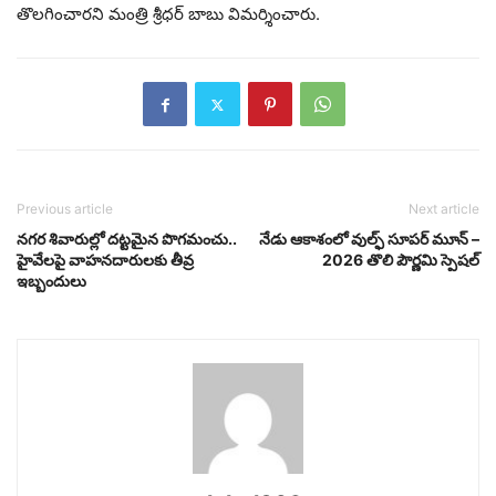
తొలగించారని మంత్రి శ్రీధర్‌ బాబు విమర్శించారు.
Previous article
Next article
నగర శివారుల్లో దట్టమైన పొగమంచు..
నేడు ఆకాశంలో వుల్ఫ్ సూపర్ మూన్ –
హైవేలపై వాహనదారులకు తీవ్ర
2026 తొలి పౌర్ణమి స్పెషల్
ఇబ్బందులు