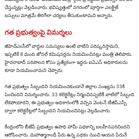
చేస్తున్నట్లు వెల్లడించారు. భవిష్యత్తులో నగరంలో పూర్తిగా ఎలక్ట్రిక్‌
బస్సులు మాత్రమే తిరిగేలా చర్యలు తీసుకుంటామని అన్నారు.
గత ప్రభుత్వంపై విమర్శలు
జీహెచ్‌ఎంసీలో వార్డుల సమస్యలు ఉంటే వాటిని పరిష్కరిస్తామని,
ఇప్పటికే 8 మంది జోనల్ కమిషనర్లను నియమించినట్లు మంత్రి తెలిపారు.
హైదరాబాద్‌ పరిపాలన కోసం ప్రత్యేకంగా ఇద్దరు ఐఏఎస్‌ అధికారులను
కూడా నియమించామని చెప్పారు.
గత ప్రభుత్వం సిబ్బందిని నియమించకుండానే జిల్లాల సంఖ్యను 33కి
పెంచిందని విమర్శించారు. 33 కలెక్టరేట్లు నిర్మించినప్పటికీ వాటిలో సిబ్బంది
లేకపోయారని, ఈ ప్రభుత్వం అధికారంలోకి వచ్చిన వెంటనే టీజీపీఎస్సీ
ద్వారా కలెక్టరేట్లలో సిబ్బందిని నియమించినట్లు వెల్లడించారు.
కేంద్రంలోని బీజేపీ ప్రభుత్వం ఉపాధి హామీ పథకాన్ని బలహీనపరిచిందని
ఆరోపించారు. మహాత్మాగాంధీ పేరు ఉన్న పథకం నుంచి ఆయన పేరునే