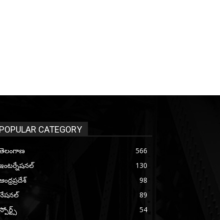
POPULAR CATEGORY
తెలంగాణ
566
ఇంటర్నేషనల్
130
ఆంధ్రప్రదేశ్
98
నేషనల్
89
స్పోర్ట్స్
54