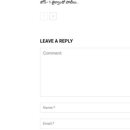
జోన్–1 తైక్వాండో పోటీలు..
LEAVE A REPLY
Comment: