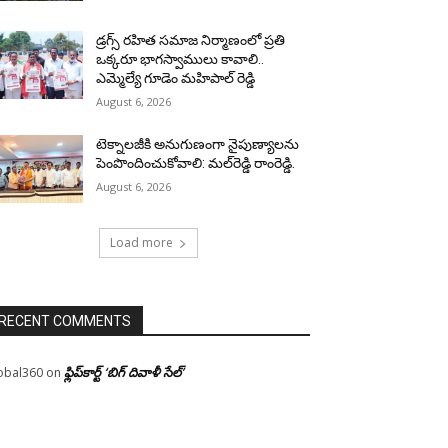
డ్రగ్స్ రహిత సమాజ నిర్మాణంలో ప్రతి
ఒక్కరూ భాగస్వాములు కావాలి..
ఎమ్మెల్యే గూడెం మహిపాల్ రెడ్డి
August 6, 2026
టెక్నాలజీకి అనుగుణంగా నైపుణ్యాలను
పెంపొందించుకోవాలి: మల్‌రెడ్డి రాంరెడ్డి.
August 6, 2026
Load more
RECENT COMMENTS
ఫ్లిప్‌కార్ట్ ‘బిగ్ దివాళీ సేల్’
obal360
on