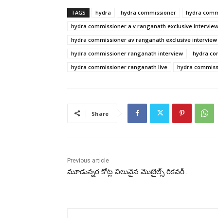
TAGS
hydra
hydra commissioner
hydra comm
hydra commissioner a.v ranganath exclusive intervie
hydra commissioner av ranganath exclusive interview
hydra commissioner ranganath interview
hydra co
hydra commissioner ranganath live
hydra commiss
Share
Previous article
మూడున్నర కోట్ల విలువైన మొబైల్స్ రికవరీ..