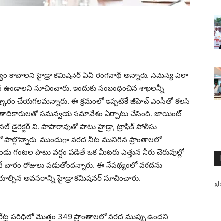
ం కావాల‌ని హైడ్రా క‌మిష‌న‌ర్ ఏవీ రంగ‌నాథ్ అన్నారు. స‌మ‌స్య ఎలా
‌న ఉండాల‌ని సూచించారు. ఇందుకు సంబంధించిన శాఖ‌ల‌న్నీ
్కారం చేయ‌గ‌ల‌మ‌న్నారు. ఈ క్ర‌మంలో ఇప్ప‌టికే జీహెచ్ ఎంసీతో క‌ల‌సి
ఉన్న‌తాదికారుల‌తో స‌మ‌న్వ‌య స‌మావేశం ఏర్పాటు చేసింది. జాయింట్
ల్ డైరెక్ట‌ర్ వి. పాపారావుతో పాటు హైడ్రా, ట్రాఫిక్ పోలీసు
ాల్గొన్నారు. ముందుగా వ‌ర‌ద నీట మునిగిన ప్రాంతాల‌లో
ెండు గంట‌ల పాటు వ‌ర్షం ప‌డితే ఒక‌ మీట‌రు ఎత్తున నీరు చెరువుల్లో
టే వారం రోజులు ప‌డుతోంద‌న్నారు. ఈ నేప‌థ్యంలో వ‌ర‌ద‌ను
ాల్సిన అవ‌స‌రాన్ని హైడ్రా కమిష‌న‌ర్ సూచించారు.
gl
రేట్ల ప‌రిధిలో మొత్తం 349 ప్రాంతాల‌లో వ‌ర‌ద ముప్పు ఉంద‌ని