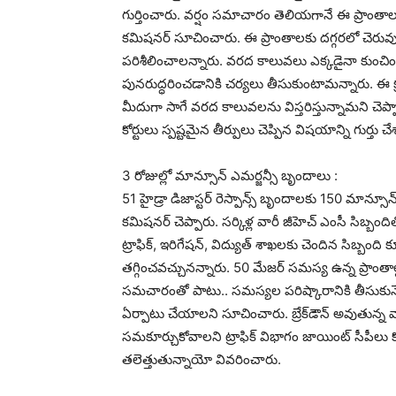
గుర్తించారు. వ‌ర్షం స‌మాచారం తెలియ‌గానే ఈ ప్రాంత
క‌మిష‌న‌ర్ సూచించారు. ఈ ప్రాంతాల‌కు ద‌గ్గ‌ర‌లో 
ప‌రిశీలించాల‌న్నారు. వ‌ర‌ద కాలువ‌లు ఎక్క‌డైనా కు
పున‌రుద్ధ‌రించ‌డానికి చ‌ర్య‌లు తీసుకుంటామ‌న్నారు. ఈ క్ర‌మ
మీదుగా సాగే వ‌ర‌ద కాలువ‌ల‌ను విస్త‌రిస్తున్నామ‌ని చెప
కోర్టులు స్ప‌ష్ట‌మైన తీర్పులు చెప్పిన విష‌యాన్ని గుర్తు చే
3 రోజుల్లో మాన్సూన్ ఎమ‌ర్జ‌న్సీ బృందాలు :
51 హైడ్రా డిజాస్ట‌ర్ రెస్పాన్స్ బృందాల‌కు 150 మాన్సూన
క‌మిష‌న‌ర్ చెప్పారు. స‌ర్కిళ్ల వారీ జీహెచ్ ఎంసీ సిబ్బం
ట్రాఫిక్, ఇరిగేష‌న్‌, విద్యుత్ శాఖ‌ల‌కు చెందిన సిబ్బంద
త‌గ్గించ‌వ‌చ్చున‌న్నారు. 50 మేజ‌ర్ స‌మ‌స్య ఉన్న ప్రాంతాల్
స‌మ‌చారంతో పాటు.. స‌మ‌స్య‌ల ప‌రిష్కారానికి తీసుకున
ఏర్పాటు చేయాల‌ని సూచించారు. బ్రేక్‌డౌన్ అవుతున్న 
స‌మ‌కూర్చుకోవాల‌ని ట్రాఫిక్ విభాగం జాయింట్ సీపీలు కోర
త‌లెత్తుతున్నాయో వివరించారు.