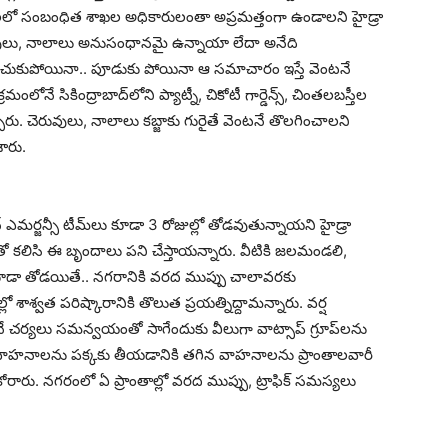
ాల‌లో సంబంధిత శాఖ‌ల అధికారులంతా అప్ర‌మ‌త్తంగా ఉండాల‌ని హైడ్రా
చెరువులు, నాలాలు అనుసంధాన‌మై ఉన్నాయా లేదా అనేది
ంచించుకుపోయినా.. పూడుకు పోయినా ఆ స‌మాచారం ఇస్తే వెంట‌నే
ంలోనే సికింద్రాబాద్‌లోని ప్యాట్నీ, చికోటీ గార్డెన్స్‌, చింత‌ల‌బ‌స్తీల
్పారు. చెరువులు, నాలాలు క‌బ్జాకు గురైతే వెంట‌నే తొల‌గించాల‌ని
శారు.
్‌ ఎమ‌ర్జ‌న్సీ టీమ్‌లు కూడా 3 రోజుల్లో తోడ‌వుతున్నాయ‌ని హైడ్రా
దితో క‌లిసి ఈ బృందాలు ప‌ని చేస్తాయ‌న్నారు. వీటికి జ‌ల‌మండ‌లి,
ి కూడా తోడ‌యితే.. న‌గ‌రానికి వ‌ర‌ద ముప్పు చాలావ‌ర‌కు
లో శాశ్వ‌త ప‌రిష్కారానికి తొలుత ప్ర‌య‌త్నిద్దామ‌న్నారు. వ‌ర్ష
ే చ‌ర్య‌లు స‌మ‌న్వ‌యంతో సాగేందుకు వీలుగా వాట్సాప్ గ్రూప్‌ల‌ను
వాహ‌నాల‌ను ప‌క్క‌కు తీయ‌డానికి త‌గిన వాహ‌నాల‌ను ప్రాంతాల‌వారీ
ారు. న‌గ‌రంలో ఏ ప్రాంతాల్లో వ‌ర‌ద ముప్పు, ట్రాఫిక్ స‌మ‌స్య‌లు