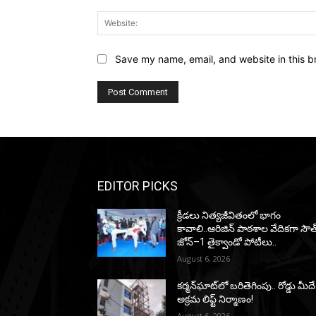
Save my name, email, and website in this b
EDITOR PICKS
క్రీడలు నిత్యజీవితంలో భాగం
కావాలి..ఆరిజిన్ పాఠశాల వేదికగా సౌత
జోన్–1 తైక్వాండో పోటీలు..
August 6, 2026
కర్మన్‌ఘాట్‌లో బరితెగింపు.. రోడ్డు మీదే
అక్రమ లిఫ్ట్ నిర్మాణం!
August 6, 2026