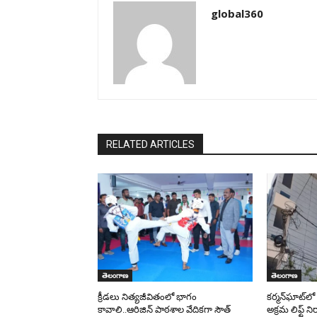
global360
RELATED ARTICLES
తెలంగాణ
తెలంగాణ
క్రీడలు నిత్యజీవితంలో భాగం
కర్మన్‌ఘాట్‌లో
కావాలి..ఆరిజిన్ పాఠశాల వేదికగా సౌత్
అక్రమ లిఫ్ట్ ని