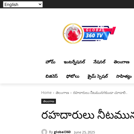
హోమ్
ఇంటర్నేషనల్
నేషనల్
తెలంగాణ
బిజినెస్
ఫోటోలు
క్రైమ్ స్పెషల్
సాహిత్యం
Home
తెలంగాణ
ర‌హ‌దారులు నీట‌మున‌గ‌కుండా చూడాలి..
తెలంగాణ
ర‌హ‌దారులు నీట‌మున
By
global360
June 25, 2025