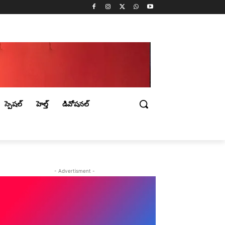
స్పెషల్
హెల్త్
డివోషనల్
- Advertisment -