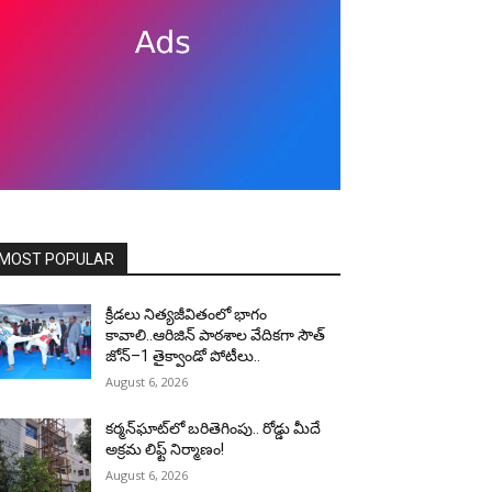
MOST POPULAR
క్రీడలు నిత్యజీవితంలో భాగం
కావాలి..ఆరిజిన్ పాఠశాల వేదికగా సౌత్
జోన్–1 తైక్వాండో పోటీలు..
August 6, 2026
కర్మన్‌ఘాట్‌లో బరితెగింపు.. రోడ్డు మీదే
అక్రమ లిఫ్ట్ నిర్మాణం!
August 6, 2026