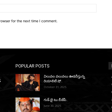
Website:
rowser for the next time I comment.
POPULAR POSTS
విలువల వలువలు ఊడదీస్తున్న
్
రియాలిటీ షో..
October 31, 2025
గుడ్ బై టు బీజేపీ..
June 30, 2025