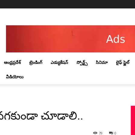
Thursday, August 6, 2026
ఆంధ్రప్రదేశ్
ట్రెండింగ్‌
ఎడ్యుకేషన్
స్పోర్ట్స్
సినిమా
లైఫ్ స్టైల్
వీడియోలు
‌గ‌కుండా చూడాలి..
79
0