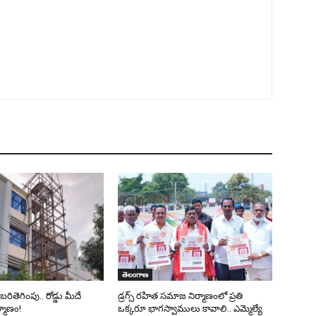
తెలంగాణ
 బరితెగింపు.. రోడ్డు మీదే
డ్రగ్స్ రహిత సమాజ నిర్మాణంలో ప్రతి
ర్మాణం!
ఒక్కరూ భాగస్వాములు కావాలి.. ఎమ్మెల్యే