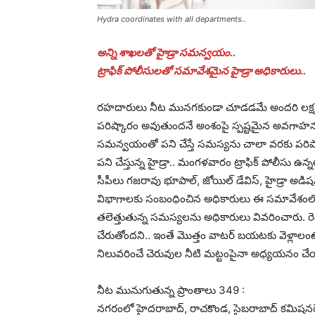
Hydra coordinates with all departments..
అన్ని శాఖ‌ల‌తో హైడ్రా స‌మ‌న్వ‌యం..
ట్రాఫిక్ పోలీసుల‌తో స‌మావేశమైన హైడ్రా అధికారులు..
ర‌హ‌దారులు నీట మున‌గ‌కుండా చూడ‌డ‌మే అంద‌రి ల‌క్ష్య
ప‌రిష్కారం అవుతుంద‌నే అంశంపై స్ప‌ష్ట‌మైన అవ‌గాహ
స‌మ‌న్వ‌యంతో ప‌ని చేస్తే స‌మ‌స్యను చాలా వ‌ర‌కు ప‌రిష
ప‌ని చేస్తున్న హైడ్రా.. మంగ‌ళ‌వారం ట్రాఫిక్ పోలీసు 
సీపీలు గ‌జ‌రావు భూపాల్, జోయిల్ డేవిస్‌, హైడ్రా అడిష‌న‌
విభాగాల‌కు సంబంధించిన అధికారులు ఈ స‌మావేశంలో ప
త‌లెత్తుతున్న స‌మ‌స్య‌ల‌ను అధికారులు వివ‌రించారు. ర
చేరుతోంద‌ని.. ఇంతే మొత్తం వాటర్ బ‌య‌ట‌కు వెళ్లాలం
నిలువ‌రించే చెరువుల నీటి మ‌ట్టంపైనా అధ్య‌య‌నం చేయ
నీట మునుగుతున్న ప్రాంతాలు 349 :
న‌గ‌రంలో హైద‌రాబాద్, రాచ‌కొండ‌, సైబ‌రాబాద్ క‌మిష‌న‌