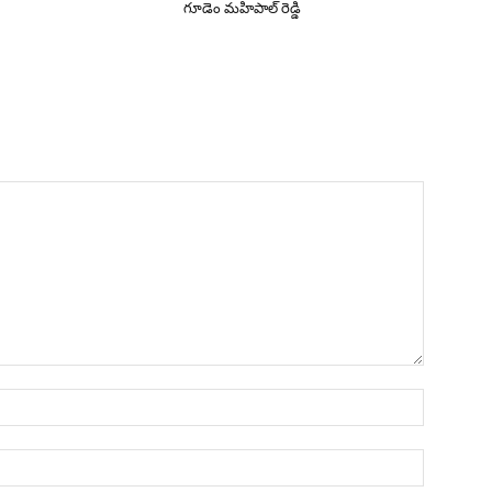
గూడెం మహిపాల్ రెడ్డి
Name:*
Email:*