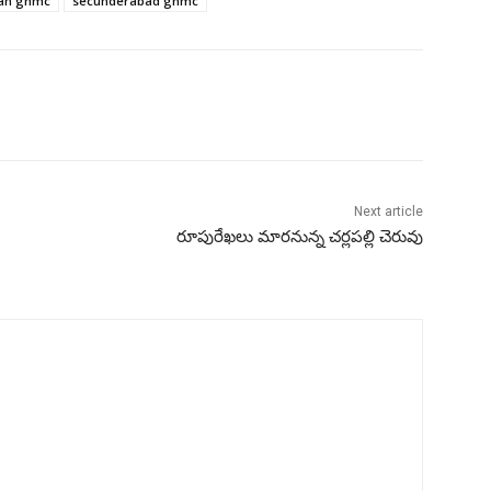
nan ghmc
secunderabad ghmc
Next article
రూపురేఖ‌లు మార‌నున్న చ‌ర్ల‌ప‌ల్లి చెరువు