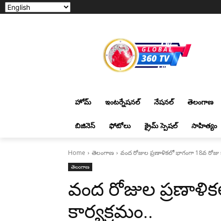
హోమ్
ఇంటర్నేషనల్
నేషనల్
తెలంగాణ
బిజినెస్
ఫోటోలు
క్రైమ్ స్పెషల్
సాహిత్యం
Home
తెలంగాణ
వంద రోజుల ప్రణాళికలో భాగంగా 18వ రోజు క
తెలంగాణ
వంద రోజుల ప్రణాళి
కార్యక్రమం..