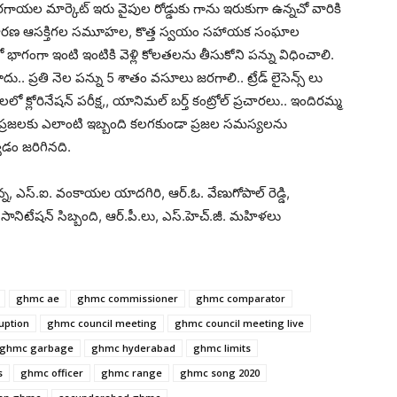
గాయల మార్కెట్ ఇరు వైపుల రోడ్డుకు గాను ఇరుకుగా ఉన్నచో వారికి
 సాధారణ ఆసక్తిగల సమూహల, కొత్త స్వయం సహాయక సంఘాల
 భాగంగా ఇంటి ఇంటికి వెళ్లి కోలతలను తీసుకోని పన్ను విధించాలి.
్రతి నెల పన్ను 5 శాతం వసూలు జరగాలి.. ట్రేడ్ లైసెన్స్ లు
లలో క్లోరినేషన్ పరీక్ష,, యానిమల్ బర్త్ కంట్రోల్ ప్రచారలు.. ఇందిరమ్మ
.. ప్రజలకు ఎలాంటి ఇబ్బంది కలగకుండా ప్రజల సమస్యలను
డం జరిగినది.
్న, ఎస్.ఐ. వంకాయల యాదగిరి, ఆర్.ఓ. వేణుగోపాల్ రెడ్డి,
సానిటేషన్ సిబ్బంది, ఆర్.పీ.లు, ఎస్.హెచ్.జీ. మహిళలు
ghmc ae
ghmc commissioner
ghmc comparator
uption
ghmc council meeting
ghmc council meeting live
ghmc garbage
ghmc hyderabad
ghmc limits
s
ghmc officer
ghmc range
ghmc song 2020