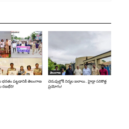
తెలంగాణ
ల భరతం పట్టడానికి తెలంగాణ
చెరువుల్లోకి నిర్మల జలాలు.. హైడ్రా సరికొత్త
ల రణభేరి!
ప్రయోగం!