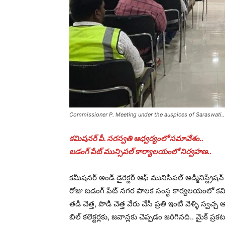
Commissioner P. Meeting under the auspices of Saraswati..
కమిషనర్ పీ. సరస్వతి ఆధ్వర్యంలో సమావేశం..
బడంగ్ పేట్ మున్సిపల్ కార్యాలయంలో నిర్వహణ..
కమీషనర్ అండ్ డైరెక్టర్ ఆఫ్ మునిసిపల్ అడ్మినిస్ట్
రోజు బడంగ్ పేట్ నగర పాలక సంస్థ కార్యలయంలో కమి
తడి చెత్త, పొడి చెత్త వేరు చేసి ప్రతి ఇంటి వెళ్ళి స్
బిల్ కలెక్టర్లకు, జవాన్లకు చెప్పడం జరిగినది.. మైక్ ప్ర