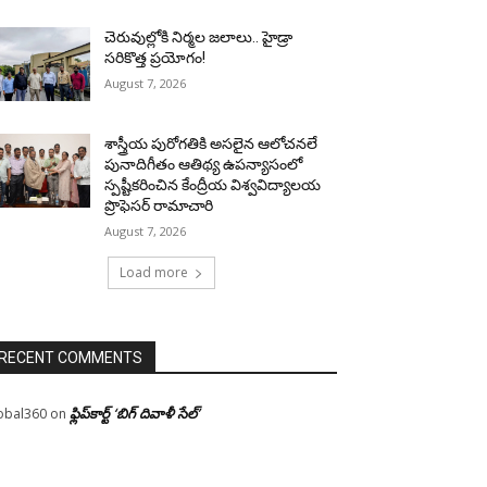
చెరువుల్లోకి నిర్మల జలాలు.. హైడ్రా
సరికొత్త ప్రయోగం!
August 7, 2026
శాస్త్రీయ పురోగతికి అసలైన ఆలోచనలే
పునాదిగీతం ఆతిథ్య ఉపన్యాసంలో
స్పష్టీకరించిన కేంద్రీయ విశ్వవిద్యాలయ
ప్రొఫెసర్ రామాచారి
August 7, 2026
Load more
RECENT COMMENTS
ఫ్లిప్‌కార్ట్ ‘బిగ్ దివాళీ సేల్’
obal360
on