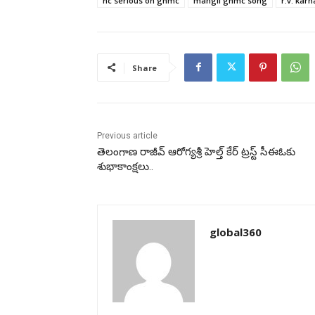
hc serious on ghmc
mangli ghmc song
r.v. kar
Share
Previous article
తెలంగాణ రాజీవ్ ఆరోగ్యశ్రీ హెల్త్ కేర్ ట్రస్ట్ సీఈఓకు
శుభాకాంక్షలు..
global360