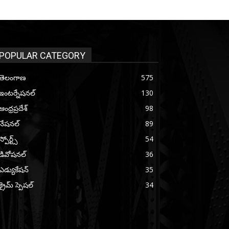
POPULAR CATEGORY
తెలంగాణ
575
ఇంటర్నేషనల్
130
ఆంధ్రప్రదేశ్
98
నేషనల్
89
స్పోర్ట్స్
54
డివోషనల్
36
ఎడ్యుకేషన్
35
క్రైమ్ స్పెషల్
34