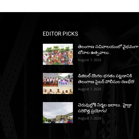
EDITOR PICKS
తెలంగాణ సచివాలయంలో వైభవంగా
బోనాల ఉత్సవాలు..
August 7, 2026
డిజిటల్ దొంగల భరతం పట్టడానికి
తెలంగాణ సైబర్ పోలీసుల రణభేరి!
August 7, 2026
చెరువుల్లోకి నిర్మల జలాలు.. హైడ్రా
సరికొత్త ప్రయోగం!
August 7, 2026