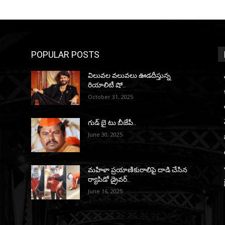
POPULAR POSTS
విలువల వలువలు ఊడదీస్తున్న
రియాలిటీ షో..
October 31, 2025
గుడ్ బై టు బీజేపీ..
June 30, 2025
మహిళా ప్రయాణికురాలిపై దాడి చేసిన
ర్యాపిడో డ్రైవర్‌..
June 16, 2025