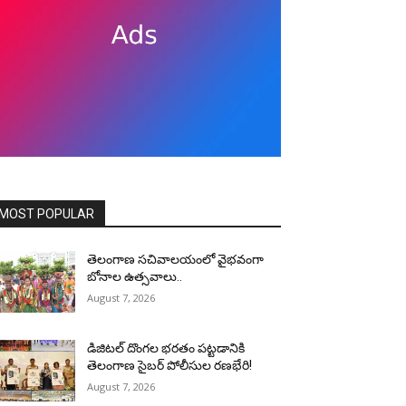
MOST POPULAR
తెలంగాణ సచివాలయంలో వైభవంగా
బోనాల ఉత్సవాలు..
August 7, 2026
డిజిటల్ దొంగల భరతం పట్టడానికి
తెలంగాణ సైబర్ పోలీసుల రణభేరి!
August 7, 2026