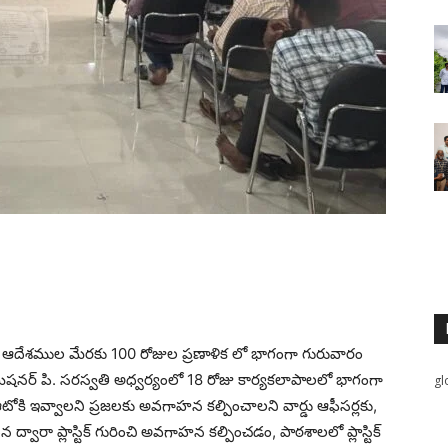
రేషన్ ఆదేశముల మేరకు 100 రోజుల ప్రణాళిక లో భాగంగా గురువారం
షనర్ పి. సరస్వతి అధ్వర్యంలో 18 రోజు కార్యకలాపాలలో భాగంగా
gl
వచ్చ ఆటోకి ఇవ్వాలని ప్రజలకు అవగాహన కల్పించాలని వార్డు ఆఫీసర్లకు,
కటన ద్వారా ప్లాస్టిక్ గురించి అవగాహన కల్పించడం, పాఠశాలలో ప్లాస్టిక్