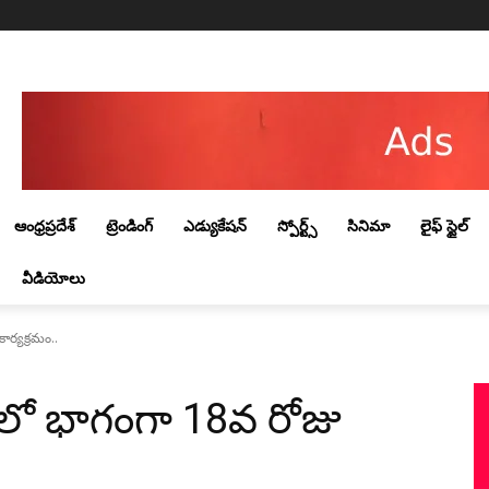
Friday, August 7, 2026
ఆంధ్రప్రదేశ్
ట్రెండింగ్‌
ఎడ్యుకేషన్
స్పోర్ట్స్
సినిమా
లైఫ్ స్టైల్
వీడియోలు
ార్యక్రమం..
కలో భాగంగా 18వ రోజు