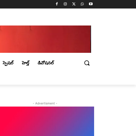
స్పెషల్
హెల్త్
డివోషనల్
- Advertisment -