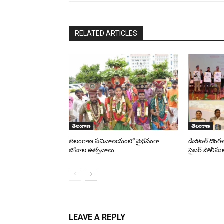
RELATED ARTICLES
తెలంగాణ
తెలంగాణ
తెలంగాణ సచివాలయంలో వైభవంగా
డిజిటల్ దొంగ
బోనాల ఉత్సవాలు..
సైబర్ పోలీసు
LEAVE A REPLY