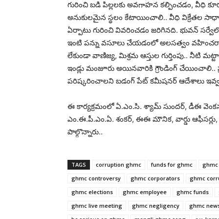
గురించి బడి పిల్లలకు అవగాహన కల్పించడం, వీధి కూర
అనుకులమైన స్థలం కేటాయించాలి.. వీధి విక్రేతల
ఏర్పాటు గురించి వివరించడం జరిగినది. భువన్ సర్వేలో
ఇంటి పన్ను వసూలు చేయడంలో అలసత్వం వహించరాదు.. ప
లేకుండా వాణిజ్య, మిశ్రమ ఆస్తుల గుర్తింపు.. నీటి మట్టా
ఇండ్లు మంజూరు అయినవారికి గ్రౌండింగ్ చేయించాలి
పరిష్కరించాలని బడంగ్ పేట్ కమీషనర్ ఆదేశాలు ఇవ్వ
ఈ కార్యక్రమంలో ఏ.ఎం.సి. శ్యామ్ సుందర్, డీఈ వెంకన
ఎం.ఈ.పీ.ఎం.ఏ. శంకర్, ఈఈ మౌనిక, వార్డు ఆఫీసర్లు, 
పాల్గొన్నారు..
TAGS
corruption ghmc
funds for ghmc
ghmc
ghmc controversy
ghmc corporators
ghmc corr
ghmc elections
ghmc employee
ghmc funds
ghmc live meeting
ghmc negligency
ghmc new