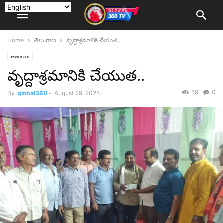
Home
తెలంగాణ
వృద్దాశ్రమానికి చేయుత..
తెలంగాణ
వృద్దాశ్రమానికి చేయుత..
59
0
By
global360
-
August 29, 2025