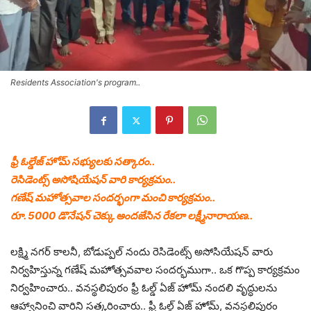
Residents Association's program..
ఫ్రీ ఓల్డేజ్ హోమ్ సభ్యులకు సత్కారం..
రెసిడెంట్స్ అసోషియేషన్ వారి కార్యక్రమం..
గణేష్ మహోత్సవాల సందర్భంగా మంచి కార్యక్రమం..
రూ. 5000 డొనేషన్ చెక్కు అందజేసిన రేకలా లక్ష్మీనారాయణ..
లక్ష్మి నగర్ కాలనీ, బోడుప్పల్ నందు రెసిడెంట్స్ అసోసియేషన్ వారు
నిర్వహిస్తున్న గణేష్ మహోత్సవవాల సందర్భముగా.. ఒక గొప్ప కార్యక్రమం
నిర్వహించారు.. వనస్థలిపురం ఫ్రీ ఓల్డ్ ఏజ్ హోమ్ నందలి వృద్ధులను
ఆహ్వానించి వారిని సత్కరించారు.. ఫ్రీ ఓల్డ్ ఏజ్ హోమ్, వనస్థలిపురం