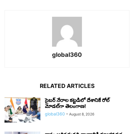
global360
RELATED ARTICLES
సైబర్ నేరాల కట్టడిలో దేశానికే రోల్‌
మోడల్‌గా తెలంగాణ!
global360
-
August 8, 2026