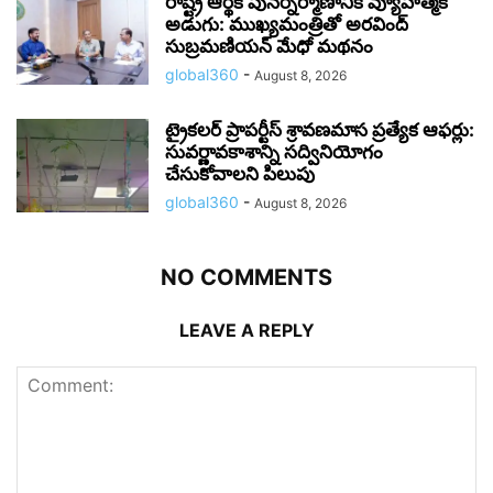
రాష్ట్ర ఆర్థిక పునర్నిర్మాణానికి వ్యూహాత్మక
అడుగు: ముఖ్యమంత్రితో అరవింద్
సుబ్రమణియన్ మేధో మథనం
global360
-
August 8, 2026
ట్రైకలర్ ప్రాపర్టీస్ శ్రావణమాస ప్రత్యేక ఆఫర్లు:
సువర్ణావకాశాన్ని సద్వినియోగం
చేసుకోవాలని పిలుపు
global360
-
August 8, 2026
NO COMMENTS
LEAVE A REPLY