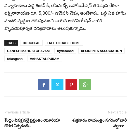
నిర్వాహకులు పెద్ది శంకర్ కి, రెసిడెంట్స్ అసోసియేషన్ తరుపున రేకలా
లక్ష్మీనారాయణ రూ. 5,000/- డొనేషన్ చెక్కు అంజేశారు.. ఓల్డ్ ఏజ్ హోమ్
నందలి వృద్దుల తరుపునుంచి ఆయన అసోసియేషన్ వారికి
హృదయపూర్వక ధన్యవాదాలు తెలుపుకున్నారు..
TAGS
BODUPPAL
FREE OLDAGE HOME
GANESH MAHOSTCHAVAM
hyderabad
RESIDENTS ASSOCIATION
telangana
VANASTALIPURAM
Previous article
Next article
కేంద్రం వివక్ష వల్లే ప్రస్తుతం యూరియా
శుక్రవారం సాయంత్రం నగరంలో భారీ
కొరత ఏర్పడింది..
వర్షాలు..