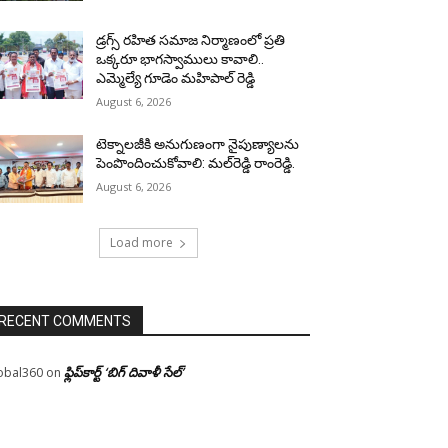
డ్రగ్స్ రహిత సమాజ నిర్మాణంలో ప్రతి
ఒక్కరూ భాగస్వాములు కావాలి..
ఎమ్మెల్యే గూడెం మహిపాల్ రెడ్డి
August 6, 2026
టెక్నాలజీకి అనుగుణంగా నైపుణ్యాలను
పెంపొందించుకోవాలి: మల్‌రెడ్డి రాంరెడ్డి.
August 6, 2026
Load more
RECENT COMMENTS
ఫ్లిప్‌కార్ట్ ‘బిగ్ దివాళీ సేల్’
obal360
on