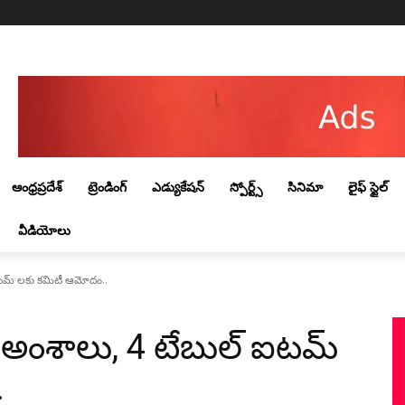
Friday, August 7, 2026
ఆంధ్రప్రదేశ్
ట్రెండింగ్‌
ఎడ్యుకేషన్
స్పోర్ట్స్
సినిమా
లైఫ్ స్టైల్
వీడియోలు
 ఐటమ్ లకు కమిటీ ఆమోదం..
 9 అంశాలు, 4 టేబుల్ ఐటమ్
.