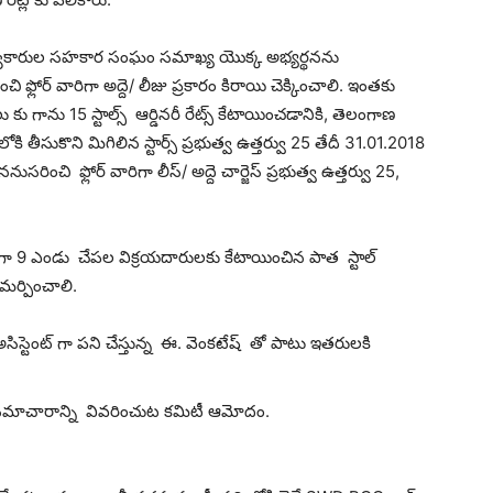
్స్యకారుల సహకార సంఘం సమాఖ్య యొక్క అభ్యర్థనను
ి ఫ్లోర్ వారిగా అద్దె/ లీజు ప్రకారం కిరాయి చెక్కించాలి. ఇంతకు
గాను 15 స్టాల్స్ ఆర్డినరీ రేట్స్ కేటాయించడానికి, తెలంగాణ
కి తీసుకొని మిగిలిన స్టార్స్ ప్రభుత్వ ఉత్తర్వు 25 తేదీ 31.01.2018
ననుసరించి ఫ్లోర్ వారిగా లీస్/ అద్దె చార్జెస్ ప్రభుత్వ ఉత్తర్వు 25,
రంగా 9 ఎండు చేపల విక్రయదారులకు కేటాయించిన పాత స్టాల్
సమర్పించాలి.
 అసిస్టెంట్ గా పని చేస్తున్న ఈ. వెంకటేష్ తో పాటు ఇతరులకి
మాచారాన్ని వివరించుట కమిటీ ఆమోదం.