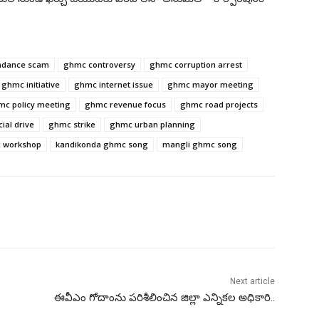
ndance scam
ghmc controversy
ghmc corruption arrest
ghmc initiative
ghmc internet issue
ghmc mayor meeting
mc policy meeting
ghmc revenue focus
ghmc road projects
ial drive
ghmc strike
ghmc urban planning
 workshop
kandikonda ghmc song
mangli ghmc song
Next article
ఈవీఎం గోదాంను పరిశీలించిన జిల్లా ఎన్నికల అధికారి..