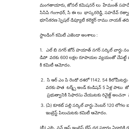
మంగతాయారు, జోనల్ కమిషనర్ లు హేమంత్ సహదేవ్ రావు,
సిసిపి గంగాధర్, సి ఈ లు భాస్కరరెడ్డి, సహదేవ్ రత్నాక
భూసేకరణ స్పెషల్ డిప్యూటీ కలెక్టర్ రాము నాయక్ తది
స్టాండింగ్ కమిటీ ఎజెండా అంశాలు :
1. ఎల్ బి నగర్ జోన్ హయాత్ నగర్ సర్కిల్ వార్డు న
డిపో వరకు 600 లక్షల రూపాయల వ్యయంతో చేపట్టే బాక
కి కమిటీ ఆమోదం.
సి ఆర్ ఎం పి రెండో దశలో 1142. 54 కిలోమీటర్ల
వరకు పాత టర్మ్స్ అండ్ కండిషన్ 5 ఏళ్ల పాటు జోన్
ప్రభుత్వానికి సిఫారసు చేయుటకు రివైజ్డ్ అ
(ఏ) కూకట్ పల్లి సర్కిల్ వార్డు నెంబర్ 120 లోగల బా
ఇంట్రెస్ట్ పిలుచుటకు కమిటీ ఆమోదం.
(బీ) ఎక్స్టెన్షన్ ఆఫ్ ఇంట్రెస్ట్ బేస్ ధర ప్రకారం ఏడాద