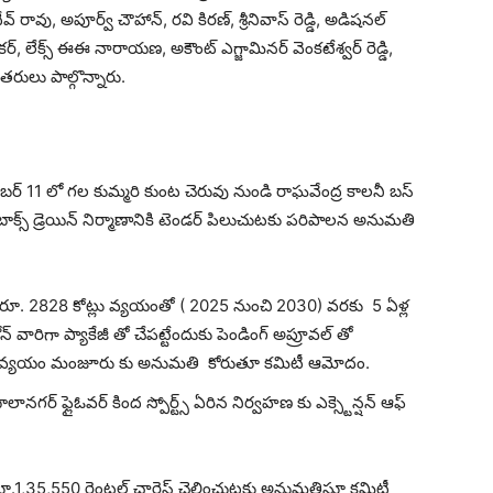
 అపూర్వ్ చౌహాన్, రవి కిరణ్, శ్రీనివాస్ రెడ్డి, అడిషనల్
ర్, లేక్స్ ఈఈ నారాయణ, అకౌంట్ ఎగ్జామినర్ వెంకటేశ్వర్ రెడ్డి,
తరులు పాల్గొన్నారు.
ంబర్ 11 లో గల కుమ్మరి కుంట చెరువు నుండి రాఘవేంద్ర కాలనీ బస్
్స్ డ్రెయిన్ నిర్మాణానికి టెండర్ పిలుచుటకు పరిపాలన అనుమతి
ు రూ. 2828 కోట్లు వ్యయంతో ( 2025 నుంచి 2030) వరకు 5 ఏళ్ల
 వారిగా ప్యాకేజీ తో చేపట్టేందుకు పెండింగ్ అప్రూవల్ తో
ంచనా వ్యయం మంజూరు కు అనుమతి కోరుతూ కమిటీ ఆమోదం.
లానగర్ ఫ్లైఓవర్ కింద స్పోర్ట్స్ ఏరిన నిర్వహణ కు ఎక్స్టెన్షన్ ఆఫ్
ికి రూ.1,35,550 రెంటల్ చార్జెస్ చెల్లించుటకు అనుమతిస్తూ కమిటీ