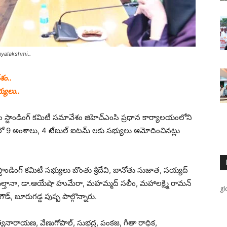
ayalakshmi..
శం..
్యులు..
ం స్టాండింగ్ కమిటీ సమావేశం జిహెచ్ఎంసి ప్రధాన కార్యాలయంలోని
ంలో 9 అంశాలు, 4 టేబుల్ ఐటమ్ లకు సభ్యులు ఆమోదించినట్లు
టాండింగ్ కమిటీ సభ్యులు బొంతు శ్రీదేవి, బానోతు సుజాత, సయ్యద్
న్ సుల్తానా, డా.ఆయేషా హుమేరా, మహమ్మద్ సలీం, మహాలక్ష్మి రామన్
gl
 గౌడ్, బూరుగడ్డ పుష్ప పాల్గొన్నారు.
యనారాయణ, వేణుగోపాల్, సుభద్ర, పంకజ, గీతా రాధిక,