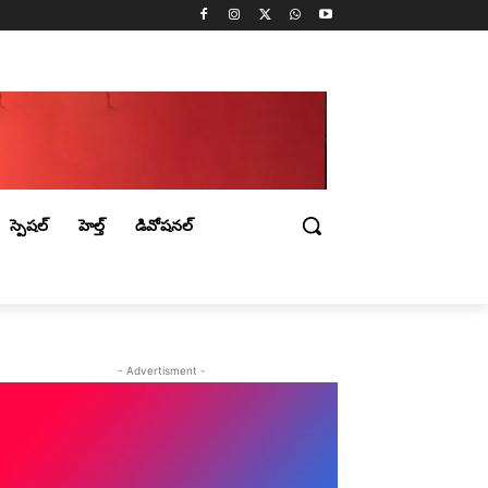
స్పెషల్
హెల్త్
డివోషనల్
- Advertisment -