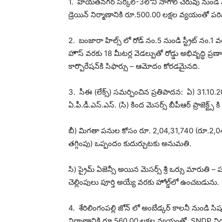
1. హయత్‌నగర్ సర్కిల్-3లోని నాగోల్ చెరువు నుండి
డ్రెయిన్ నిర్మాణానికి రూ.500.00 లక్షల వ్యయంతో ప
2. బంజారా హిల్స్‌ లో రోడ్ నం.5 నుండి స్ట్రీట్ నం.
హౌస్‌ వరకు 18 మీటర్ల వెడల్పుతో రోడ్డు అభివృద్ధి ప్
కార్పొరేషన్‌కి సిఫార్సు – ఆమోదం కోరడమైనది.
3. సీఈ (లేక్స్) సమర్పించిన ప్రతిపాదన: ఏ) 31.10.
ఏ.పీ.డీ.ఎస్.ఎస్. (సి) కింద మెసర్స్ బీపీఆర్ ప్రాజెక్ట్స్
బీ) మిగతా పనుల కోసం రూ. 2,04,31,740 (రూ.2,04,
తగ్గింపు) ఒప్పందం కుదుర్చుటకు అనుమతి.
సి) ప్రైమ్ ఏజెన్సీ అయిన మెసర్స్ శ్రీ ఒర్సు మారుతి –
చెల్లింపులు పూర్తి అయ్యే వరకు హోల్డ్‌లో ఉంచబడును.
4. శేరిలింగంపల్లి జోన్‌ లో అంబేడ్కర్ కాలనీ నుండి స
నిర్మాణానికి రూ.560.00 లక్షల వ్యయంతో, SNDP ని