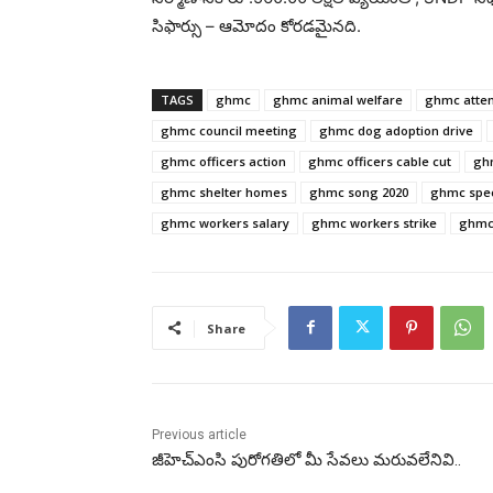
సిఫార్సు – ఆమోదం కోరడమైనది.
TAGS
ghmc
ghmc animal welfare
ghmc atte
ghmc council meeting
ghmc dog adoption drive
ghmc officers action
ghmc officers cable cut
gh
ghmc shelter homes
ghmc song 2020
ghmc spec
ghmc workers salary
ghmc workers strike
ghmc
Share
Previous article
జీహెచ్ఎంసి పురోగతిలో మీ సేవలు మరువలేనివి..