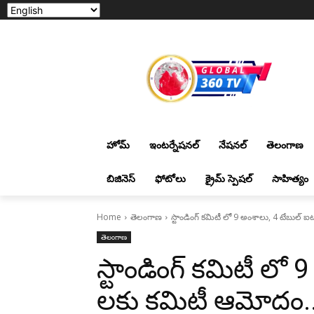
హోమ్
ఇంటర్నేషనల్
నేషనల్
తెలంగాణ
బిజినెస్
ఫోటోలు
క్రైమ్ స్పెషల్
సాహిత్యం
Home
తెలంగాణ
స్టాండింగ్ కమిటీ లో 9 అంశాలు, 4 టేబుల్
తెలంగాణ
స్టాండింగ్ కమిటీ లో
లకు కమిటీ ఆమోదం.