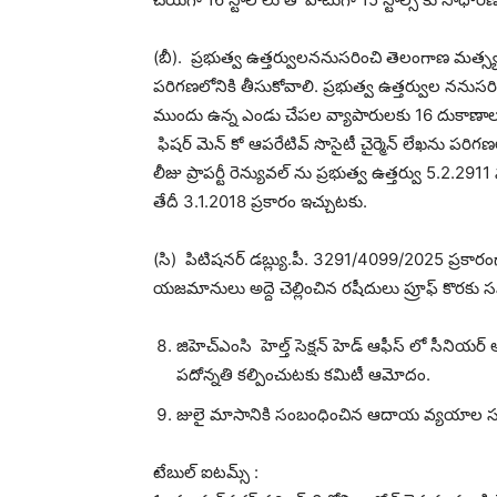
(బీ). ప్రభుత్వ ఉత్తర్వులననుసరించి తెలంగాణ మత
పరిగణలోనికి తీసుకోవాలి. ప్రభుత్వ ఉత్తర్వుల ననుసరించ
ముందు ఉన్న ఎండు చేపల వ్యాపారులకు 16 దుకాణాలు కు 
ఫిషర్ మెన్ కో ఆపరేటివ్ సొసైటీ చైర్మెన్ లేఖను పరిగణలో
లీజు ప్రాపర్టీ రెన్యువల్ ను ప్రభుత్వ ఉత్తర్వు 5.2.2911 
తేదీ 3.1.2018 ప్రకారం ఇచ్చుటకు.
(సి) పిటిషనర్ డబ్ల్యు.పీ. 3291/4099/2025 ప్రకా
యజమానులు అద్దె చెల్లించిన రషీదులు ప్రూఫ్ కొరకు 
జిహెచ్ఎంసి హెల్త్ సెక్షన్ హెడ్ ఆఫీస్ లో సీనియర్
పదోన్నతి కల్పించుటకు కమిటీ ఆమోదం.
జులై మాసానికి సంబంధించిన ఆదాయ వ్యయాల స
టేబుల్ ఐటమ్స్ :