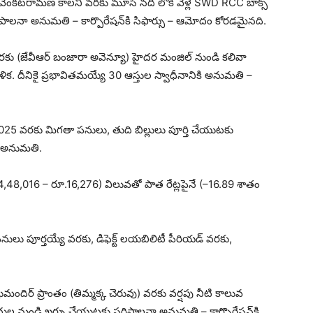
 వేంకటరామణ కాలనీ వరకు మూసీ నది లోకి వెళ్లే SWD RCC బాక్స్
రిపాలనా అనుమతి – కార్పొరేషన్‌కి సిఫార్సు – ఆమోదం కోరడమైనది.
1 వరకు (జేవీఆర్ బంజారా అవెన్యూ) హైదర మంజిల్‌ నుండి కలివా
రణాళిక. దీనికై ప్రభావితమయ్యే 30 ఆస్తుల స్వాధీనానికి అనుమతి –
2025 వరకు మిగతా పనులు, తుది బిల్లులు పూర్తి చేయుటకు
 కి అనుమతి.
48,016 – రూ.16,276) విలువతో పాత రేట్లపైనే (–16.89 శాతం
 పనులు పూర్తయ్యే వరకు, డిఫెక్ట్ లయబిలిటీ పీరియడ్‌ వరకు,
ిషుమందిర్ ప్రాంతం (తిమ్మక్క చెరువు) వరకు వర్షపు నీటి కాలువ
ధుల నుండి ఖర్చు చేయుటకు పరిపాలనా అనుమతి – కార్పొరేషన్‌కి