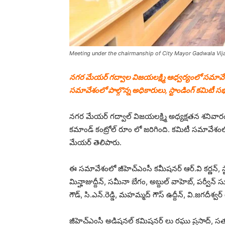
Meeting under the chairmanship of City Mayor Gadwala Vij
నగర మేయర్ గద్వాల విజయలక్ష్మి ఆధ్వర్యంలో సమావే
సమావేశంలో పాల్గొన్న అధికారులు, స్టాండింగ్ కమిటీ సభ
నగర మేయర్ గద్వాల్ విజయలక్ష్మి అధ్యక్షతన శనివార
కమాండ్ కంట్రోల్ రూం లో జరిగింది. కమిటీ సమావేశ
మేయర్ తెలిపారు.
ఈ సమావేశంలో జీహెచ్ఎంసీ కమీషనర్ ఆర్.వి కర్ణన్, స్
మిన్హాజుద్దీన్, సమీనా బేగం, అబ్దుల్ వాహెబ్, పర్వీ
గౌడ్, సి.ఎన్.రెడ్డి, మహమ్మద్ గౌస్ ఉద్దీన్, వి.జగదీశ్వర్
జీహెచ్ఎంసీ అడిషనల్ కమిషనర్ లు రఘు ప్రసాద్, సత్