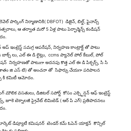
లెవెల్ పార్కింగ్ నిర్మాణానికి( DBFOT) డిజైన్, బిల్డ్, ఫైనాన్స్
వత్సరాలు, ఆ తర్వాత మరో 5 ఏళ్ల పాటు పెర్ఫార్మెన్స్ కండిషన్
ోదం.
 అప్ ఇంట్రెస్ట్ సమగ్ర ఆపరేషన్, నిర్వహణ కాంట్రాక్ట్ తో పాటు
ms బాక్స్ లు, ఎల్ ఈ డి లైట్లు, ccms ప్యానెల్ పోల్ కేబుల్, పోల్
షన్ నిర్వహణతో పాటుగా అదనపు కొత్త ఎల్ ఈ డి పిక్చర్స్, సి సి
ాతం జి ఎస్ టి) తో అంచనా తో సిఫార్సు చేయగా పరిపాలన
సు కి కమిటీ ఆమోదం.
ంగ్ మౌలిక వసతులు, డిజిటల్ సపోర్ట్ కోసం ఎక్స్టెన్షన్ ఆఫ్ ఇంట్రెస్ట్
స్, జూకె టెక్నాలజీ ప్రైవేట్ లిమిటెడ్ ( ఆర్ పి ఎగ్) ప్రతిపాదనలు
ోదం.
ర్కెట్ డిప్యూటీ కమిషనర్ టెండర్ కమ్ ఓపెన్ యాక్షన్ కౌన్సిల్
రెట్ల కు పలికారు.