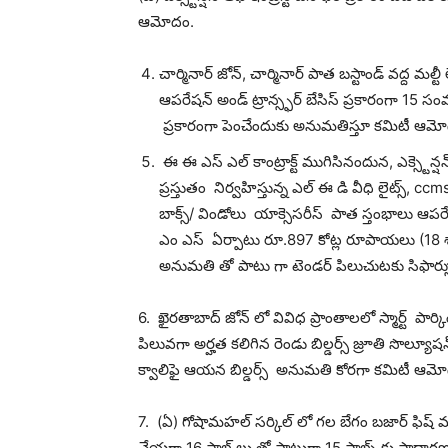
ఆమోదం.
చార్మినార్ జోన్, చార్మినార్ పాత బస్టాండ్ వద్ద మల్టీ 
ఆపరేషన్ అండ్ ట్రాన్స్ఫర్ బేసిస్ ప్రకారంగా 15 సం
ప్రకారంగా పెంచేందుకు అనుమతిస్తూ కమిటీ ఆమ
ఈ ఈ ఎస్ ఎల్ కాంట్రాక్ట్ ముగిసినందున, ఎక్స్టెన్షన్
ప్రస్తుతం నిర్వహిస్తున్న ఎల్ ఈ డి వీధి లైట్స్, cc
బాక్స్/ విండోలు యాక్సెసరీస్ పాత స్తంభాలు ఆపరే
ఎం ఎస్ ఏర్పాటు రూ.897 కోట్ల రూపాయలు (18 శ
అనుమతి తో పాటు గా టెండర్ పిలుచుటకు సిఫార్
6. ఖైరతాబాద్ జోన్ లో వివిధ ప్రాంతాలలో స్మార్ట్ పార్కి
పిలువగా అర్హత కలిగిన రెండు బిల్డర్స్ జ్రూతి సొల్యూషన్
క్వాలిఫై ఆయన బిల్డర్స్ అనుమతి కోరగా కమిటీ ఆమ
7. (ఏ) గోషామహల్ సర్కిల్ లో గల బేగం బజార్ ఫిష్ మా
చేయగా 16 స్టాల్ లు తో పాటుగా 15 స్టాల్స్ కు సాధారణ 