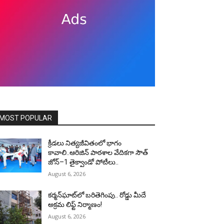
MOST POPULAR
క్రీడలు నిత్యజీవితంలో భాగం
కావాలి..ఆరిజిన్ పాఠశాల వేదికగా సౌత్
జోన్–1 తైక్వాండో పోటీలు..
August 6, 2026
కర్మన్‌ఘాట్‌లో బరితెగింపు.. రోడ్డు మీదే
అక్రమ లిఫ్ట్ నిర్మాణం!
August 6, 2026