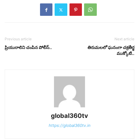
Previous article
Next article
ప్రియురాలిని చంపిన పోలీస్..
తిరుమలలో ఘనంగా చక్రతీర్థ
ముక్కోటి..
global360tv
https://global360tv.in