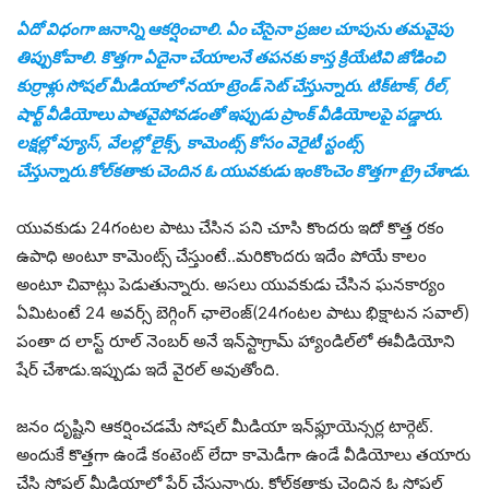
ఏదో విధంగా జనాన్ని ఆకర్షించాలి. ఏం చేసైనా ప్రజల చూపును తమవైపు
తిప్పుకోవాలి. కొత్తగా ఏదైనా చేయాలనే తపనకు కాస్త క్రియేటివి జోడించి
కుర్రాళ్లు సోషల్ మీడియాలో నయా ట్రెండ్ సెట్ చేస్తున్నారు. టిక్‌టాక్, రీల్,
షార్ట్ వీడియోలు పాతవైపోవడంతో ఇప్పుడు ప్రాంక్ వీడియోలపై పడ్డారు.
లక్షల్లో వ్యూస్, వేలల్లో లైక్స్, కామెంట్స్ కోసం వెరైటీ స్టంట్స్
చేస్తున్నారు.కోల్‌కతాకు చెందిన ఓ యువకుడు ఇంకొంచెం కొత్తగా ట్రై చేశాడు.
యువకుడు 24గంటల పాటు చేసిన పని చూసి కొందరు ఇదో కొత్త రకం
ఉపాధి అంటూ కామెంట్స్ చేస్తుంటే..మరికొందరు ఇదేం పోయే కాలం
అంటూ చివాట్లు పెడుతున్నారు. అసలు యువకుడు చేసిన ఘనకార్యం
ఏమిటంటే 24 అవర్స్ బెగ్గింగ్ ఛాలెంజ్(24గంటల పాటు భిక్షాటన సవాల్)
పంతా ద లాస్ట్ రూల్ నెంబర్ అనే ఇన్‌స్టాగ్రామ్ హ్యాండిల్‌లో ఈవీడియోని
షేర్ చేశాడు.ఇప్పుడు ఇదే వైరల్ అవుతోంది.
జనం దృష్టిని ఆకర్షించడమే సోషల్ మీడియా ఇన్‌ఫ్లూయెన్సర్ల టార్గెట్.
అందుకే కొత్తగా ఉండే కంటెంట్ లేదా కామెడీగా ఉండే వీడియోలు తయారు
చేసి సోషల్ మీడియాలో షేర్ చేస్తున్నారు. కోల్‌కతాకు చెందిన ఓ సోషల్