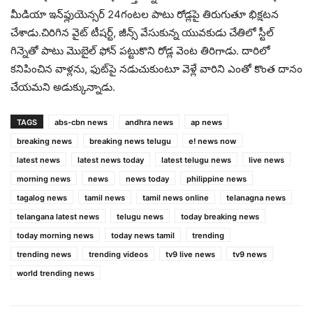
మీడియా ఇన్‌ఫ్లుయెన్సర్ 24గంటల పాటు రోడ్లపై తిరుగుతూ భిక్షటన
చేశాడు.చిరిగిన వైట్ టీషర్ట్, జీన్స్ వేసుకున్న యువకుడు చేతిలో స్టీల్
గిన్నెతో పాటు మొబైల్ ఫోన్ పట్టుకొని రోడ్ల వెంట తిరిగాడు. దారిలో
కనిపించిన వాళ్లను, ఫుట్‌పై నడుచుకుంటూ వెళ్లే వారిని ఎంతో కొంత దానం
చేయమని అడుక్కున్నాడు.
TAGS
abs-cbn news
andhra news
ap news
breaking news
breaking news telugu
e! news now
latest news
latest news today
latest telugu news
live news
morning news
news
news today
philippine news
tagalog news
tamil news
tamil news online
telanagna news
telangana latest news
telugu news
today breaking news
today morning news
today news tamil
trending
trending news
trending videos
tv9 live news
tv9 news
world trending news