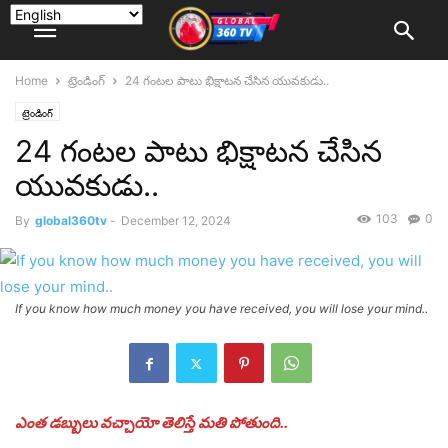
Home
ట్రెండింగ్‌
24 గంటల పాటు భిక్షాటన చేసిన యువకుడు..
ట్రెండింగ్‌
24 గంటల పాటు భిక్షాటన చేసిన
యువకుడు..
103
0
By
global360tv
-
December 12, 2024
If you know how much money you have received, you will lose your mind..
ఎంత డబ్బులు వచ్చాయో తెలిస్తే మతి పోతుంది..