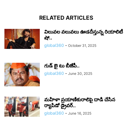
RELATED ARTICLES
విలువల వలువలు ఊడదీస్తున్న రియాలిటీ
షో..
global360
-
October 31, 2025
గుడ్ బై టు బీజేపీ..
global360
-
June 30, 2025
మహిళా ప్రయాణికురాలిపై దాడి చేసిన
ర్యాపిడో డ్రైవర్‌..
global360
-
June 16, 2025