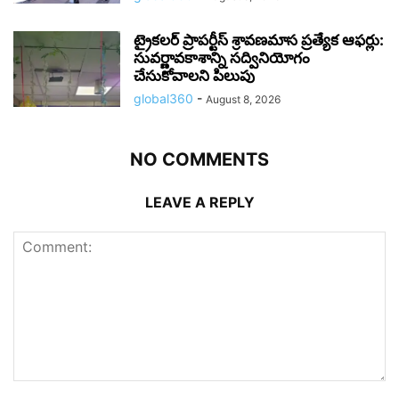
ట్రైకలర్ ప్రాపర్టీస్ శ్రావణమాస ప్రత్యేక ఆఫర్లు:
సువర్ణావకాశాన్ని సద్వినియోగం
చేసుకోవాలని పిలుపు
global360
-
August 8, 2026
NO COMMENTS
LEAVE A REPLY