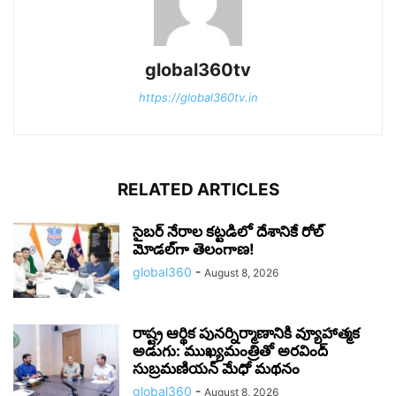
global360tv
https://global360tv.in
RELATED ARTICLES
సైబర్ నేరాల కట్టడిలో దేశానికే రోల్‌
మోడల్‌గా తెలంగాణ!
global360
-
August 8, 2026
రాష్ట్ర ఆర్థిక పునర్నిర్మాణానికి వ్యూహాత్మక
అడుగు: ముఖ్యమంత్రితో అరవింద్
సుబ్రమణియన్ మేధో మథనం
global360
-
August 8, 2026