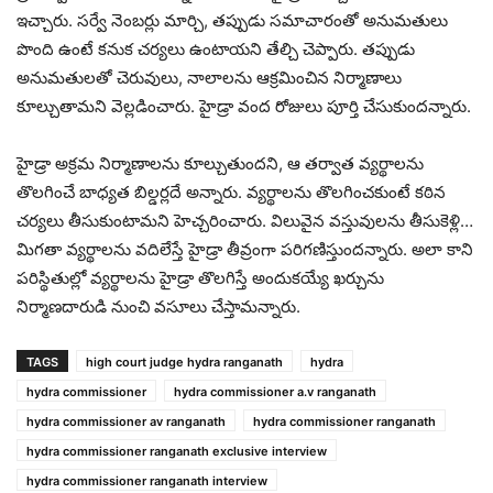
ఇచ్చారు. సర్వే నెంబర్లు మార్చి, తప్పుడు సమాచారంతో అనుమతులు
పొంది ఉంటే కనుక చర్యలు ఉంటాయని తేల్చి చెప్పారు. తప్పుడు
అనుమతులతో చెరువులు, నాలాలను ఆక్రమించిన నిర్మాణాలు
కూల్చుతామని వెల్లడించారు. హైడ్రా వంద రోజులు పూర్తి చేసుకుందన్నారు.
హైడ్రా అక్రమ నిర్మాణాలను కూల్చుతుందని, ఆ తర్వాత వ్యర్థాలను
తొలగించే బాధ్యత బిల్డర్లదే అన్నారు. వ్యర్థాలను తొలగించకుంటే కఠిన
చర్యలు తీసుకుంటామని హెచ్చరించారు. విలువైన వస్తువులను తీసుకెళ్లి…
మిగతా వ్యర్థాలను వదిలేస్తే హైడ్రా తీవ్రంగా పరిగణిస్తుందన్నారు. అలా కాని
పరిస్థితుల్లో వ్యర్థాలను హైడ్రా తొలగిస్తే అందుకయ్యే ఖర్చును
నిర్మాణదారుడి నుంచి వసూలు చేస్తామన్నారు.
TAGS
high court judge hydra ranganath
hydra
hydra commissioner
hydra commissioner a.v ranganath
hydra commissioner av ranganath
hydra commissioner ranganath
hydra commissioner ranganath exclusive interview
hydra commissioner ranganath interview