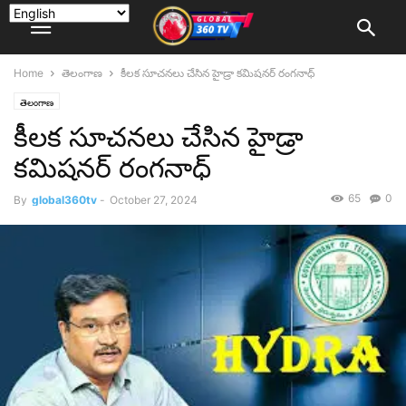
Home
తెలంగాణ
కీలక సూచనలు చేసిన హైడ్రా కమిషనర్ రంగనాధ్
తెలంగాణ
కీలక సూచనలు చేసిన హైడ్రా
కమిషనర్ రంగనాధ్
65
0
By
global360tv
-
October 27, 2024