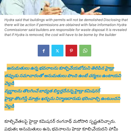
Hydra said that buildings with permits will not be demolished Disclosing that
there will be action if permissions are obtained with false information Hydra
Commissioner said builders are responsible for waste disposal It is revealed
that if Hydra is removed, the cost will have to be borne by the builder
అనుమతులు ఉన్న భవనాలను కూల్చివేయబోమని తెలిపిన హైడ్రా
తప్పుడు సమాచారంతో అనుమతులు పొంది ఉంటే చర్యలు ఉంటాయని
వెల్లడి
వ్యర్థాలను తొలగించే బాధ్యత బిల్డర్లదేనన్న హైడ్రా కమిషనర్
హైడ్రా తొలగిస్తే మాత్రం ఖర్చును నిర్మాణదారుడు భరించాల్సి ఉంటుందని
వెల్లడి
కూల్చివేతలపై హైడ్రా కమిషనర్ రంగనాథ్ మరోసారి స్పష్టతనిచ్చారు.
ప్రభుత్వ అనుమతులు ఉన్న భవనాలను హైడ్రా కూల్చివేయదని హామీ