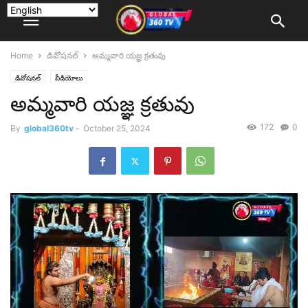
Home
డివోషనల్
అమ్మవారి యజ్ఞ క్రతువు
డివోషనల్
వీడియోలు
అమ్మవారి యజ్ఞ క్రతువు
172
0
By
global360tv
-
October 25, 2024