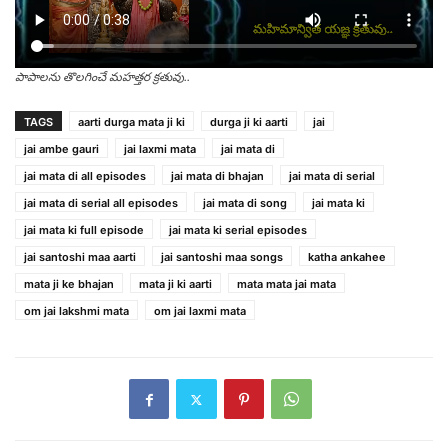
పాపాలను తొలగించే మహత్తర క్రతువు..
TAGS
aarti durga mata ji ki
durga ji ki aarti
jai
jai ambe gauri
jai laxmi mata
jai mata di
jai mata di all episodes
jai mata di bhajan
jai mata di serial
jai mata di serial all episodes
jai mata di song
jai mata ki
jai mata ki full episode
jai mata ki serial episodes
jai santoshi maa aarti
jai santoshi maa songs
katha ankahee
mata ji ke bhajan
mata ji ki aarti
mata mata jai mata
om jai lakshmi mata
om jai laxmi mata