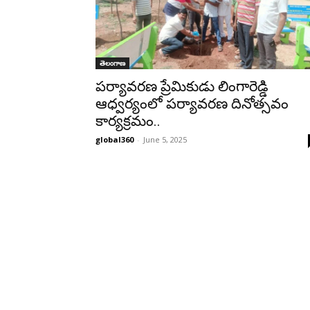
తెలంగాణ
పర్యావరణ ప్రేమికుడు లింగారెడ్డి
ఆధ్వర్యంలో పర్యావరణ దినోత్సవం
కార్యక్రమం..
global360
-
June 5, 2025