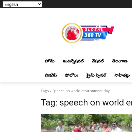
హోమ్
ఇంటర్నేషనల్
నేషనల్
తెలంగాణ
బిజినెస్
ఫోటోలు
క్రైమ్ స్పెషల్
సాహిత్యం
Tags
Speech on world environment day
Tag:
speech on world 