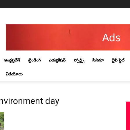
Friday, August 7, 2026
ఆంధ్రప్రదేశ్
ట్రెండింగ్‌
ఎడ్యుకేషన్
స్పోర్ట్స్
సినిమా
లైఫ్ స్టైల్
వీడియోలు
environment day