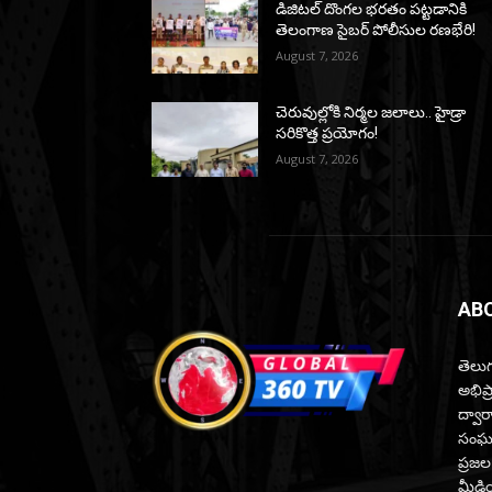
డిజిటల్ దొంగల భరతం పట్టడానికి
తెలంగాణ సైబర్ పోలీసుల రణభేరి!
August 7, 2026
చెరువుల్లోకి నిర్మల జలాలు.. హైడ్రా
సరికొత్త ప్రయోగం!
August 7, 2026
AB
తెలుగ
అభిప
ద్వారా
సంఘటన
ప్రజల
మీడియ