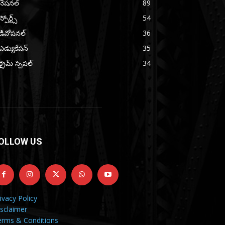
నేషనల్
89
స్పోర్ట్స్
54
డివోషనల్
36
ఎడ్యుకేషన్
35
క్రైమ్ స్పెషల్
34
OLLOW US
ivacy Policy
sclaimer
erms & Conditions