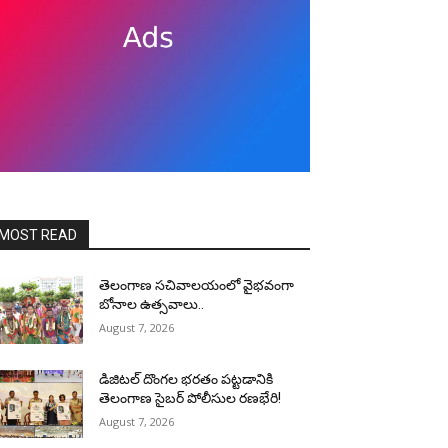
MOST READ
తెలంగాణ సచివాలయంలో వైభవంగా
బోనాల ఉత్సవాలు..
August 7, 2026
డిజిటల్ దొంగల భరతం పట్టడానికి
తెలంగాణ సైబర్ పోలీసుల రణభేరి!
August 7, 2026