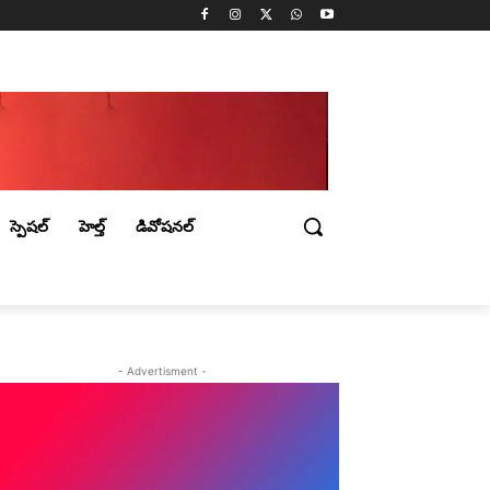
స్పెషల్
హెల్త్
డివోషనల్
- Advertisment -