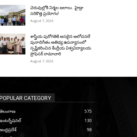
చెరువుల్లోకి నిర్మల జలాలు.. హైడ్రా
సరికొత్త ప్రయోగం!
August 7, 2026
శాస్త్రీయ పురోగతికి అసలైన ఆలోచనలే
పునాదిగీతం ఆతిథ్య ఉపన్యాసంలో
స్పష్టీకరించిన కేంద్రీయ విశ్వవిద్యాలయ
ప్రొఫెసర్ రామాచారి
August 7, 2026
POPULAR CATEGORY
తెలంగాణ
575
ఇంటర్నేషనల్
130
ఆంధ్రప్రదేశ్
98