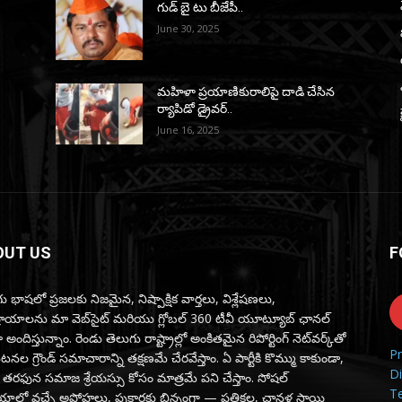
గుడ్ బై టు బీజేపీ..
June 30, 2025
మహిళా ప్రయాణికురాలిపై దాడి చేసిన
ర్యాపిడో డ్రైవర్‌..
June 16, 2025
OUT US
F
ు భాషలో ప్రజలకు నిజమైన, నిష్పాక్షిక వార్తలు, విశ్లేషణలు,
్రాయాలను మా వెబ్‌సైట్ మరియు గ్లోబల్ 360 టీవీ యూట్యూబ్ ఛానల్
 అందిస్తున్నాం. రెండు తెలుగు రాష్ట్రాల్లో అంకితమైన రిపోర్టింగ్ నెట్‌వర్క్‌తో
Pr
ల గ్రౌండ్ సమాచారాన్ని తక్షణమే చేరవేస్తాం. ఏ పార్టీకి కొమ్ము కాకుండా,
Di
 తరఫున సమాజ శ్రేయస్సు కోసం మాత్రమే పని చేస్తాం. సోషల్
T
ాలో వచ్చే అపోహలు, పుకార్లకు భిన్నంగా — పత్రికల, చానళ్ల స్థాయి