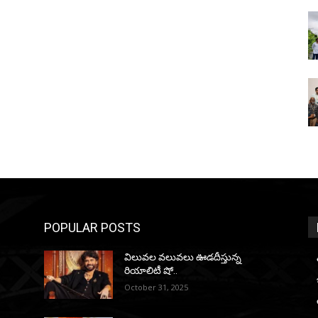
POPULAR POSTS
విలువల వలువలు ఊడదీస్తున్న
రియాలిటీ షో..
October 31, 2025