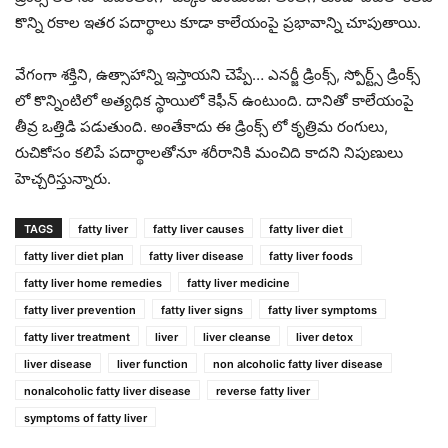
కొన్ని రకాల ఇతర పదార్థాలు కూడా కాలేయంపై ప్రభావాన్ని చూపుతాయి.
వేగంగా శక్తిని, ఉత్సాహాన్ని ఇస్తాయని చెప్పే… ఎనర్జీ డ్రింక్స్, స్పోర్ట్స్ డ్రింక్స్
లో కొన్నింటిలో అత్యధిక స్థాయిలో కెఫీన్ ఉంటుంది. దానితో కాలేయంపై
తీవ్ర ఒత్తిడి పడుతుంది. అంతేకాదు ఈ డ్రింక్స్ లో కృత్రిమ రంగులు,
రుచికోసం కలిపే పదార్థాలతోనూ శరీరానికి మంచిది కాదని నిపుణులు
హెచ్చరిస్తున్నారు.
TAGS
fatty liver
fatty liver causes
fatty liver diet
fatty liver diet plan
fatty liver disease
fatty liver foods
fatty liver home remedies
fatty liver medicine
fatty liver prevention
fatty liver signs
fatty liver symptoms
fatty liver treatment
liver
liver cleanse
liver detox
liver disease
liver function
non alcoholic fatty liver disease
nonalcoholic fatty liver disease
reverse fatty liver
symptoms of fatty liver