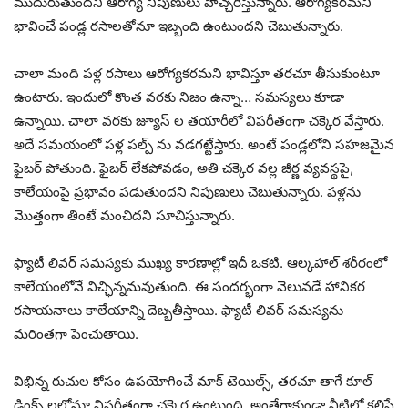
ముదురుతుందని ఆరోగ్య నిపుణులు హెచ్చరిస్తున్నారు. ఆరోగ్యకరమని
భావించే పండ్ల రసాలతోనూ ఇబ్బంది ఉంటుందని చెబుతున్నారు.
చాలా మంది పళ్ల రసాలు ఆరోగ్యకరమని భావిస్తూ తరచూ తీసుకుంటూ
ఉంటారు. ఇందులో కొంత వరకు నిజం ఉన్నా… సమస్యలు కూడా
ఉన్నాయి. చాలా వరకు జ్యూస్ ల తయారీలో విపరీతంగా చక్కెర వేస్తారు.
అదే సమయంలో పళ్ల పల్ప్ ను వడగట్టేస్తారు. అంటే పండ్లలోని సహజమైన
ఫైబర్ పోతుంది. ఫైబర్ లేకపోవడం, అతి చక్కెర వల్ల జీర్ణ వ్యవస్థపై,
కాలేయంపై ప్రభావం పడుతుందని నిపుణులు చెబుతున్నారు. పళ్లను
మొత్తంగా తింటే మంచిదని సూచిస్తున్నారు.
ఫ్యాటీ లివర్ సమస్యకు ముఖ్య కారణాల్లో ఇదీ ఒకటి. ఆల్కహాల్ శరీరంలో
కాలేయంలోనే విచ్ఛిన్నమవుతుంది. ఈ సందర్భంగా వెలువడే హానికర
రసాయనాలు కాలేయాన్ని దెబ్బతీస్తాయి. ఫ్యాటీ లివర్ సమస్యను
మరింతగా పెంచుతాయి.
విభిన్న రుచుల కోసం ఉపయోగించే మాక్ టెయిల్స్, తరచూ తాగే కూల్
డ్రింక్స్ లలోనూ విపరీతంగా చక్కెర ఉంటుంది. అంతేగాకుండా వీటిలో కలిపే