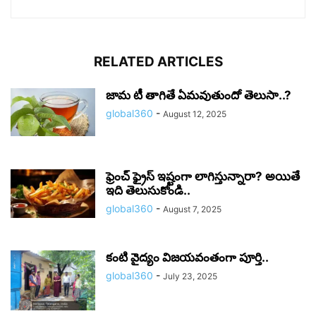
RELATED ARTICLES
జామ టీ తాగితే ఏమవుతుందో తెలుసా..?
global360
-
August 12, 2025
ఫ్రెంచ్ ఫ్రైస్ ఇష్టంగా లాగిస్తున్నారా? అయితే
ఇది తెలుసుకోండి..
global360
-
August 7, 2025
కంటి వైద్యం విజయవంతంగా పూర్తి..
global360
-
July 23, 2025