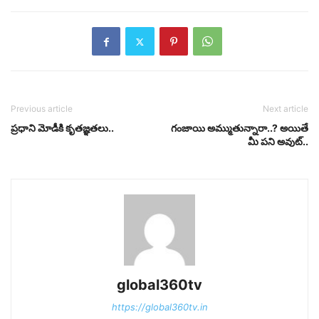
Previous article
Next article
ప్రధాని మోడీకి కృతజ్ఞతలు..
గంజాయి అమ్ముతున్నారా..? అయితే
మీ పని అవుట్..
global360tv
https://global360tv.in