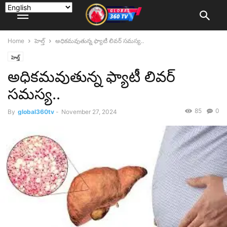
Home
హెల్త్
అధికమవుతున్న ఫ్యాటీ లివర్ సమస్య..
హెల్త్
అధికమవుతున్న ఫ్యాటీ లివర్
సమస్య..
85
0
By
global360tv
-
November 27, 2024