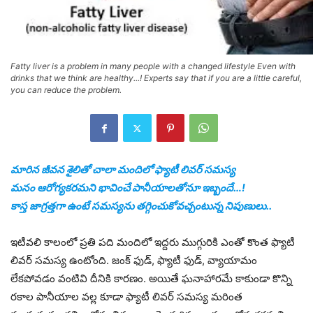
Fatty liver is a problem in many people with a changed lifestyle Even with
drinks that we think are healthy...! Experts say that if you are a little careful,
you can reduce the problem.
మారిన జీవన శైలితో చాలా మందిలో ఫ్యాటీ లివర్ సమస్య
మనం ఆరోగ్యకరమని భావించే పానీయాలతోనూ ఇబ్బందే…!
కాస్త జాగ్రత్తగా ఉంటే సమస్యను తగ్గించుకోవచ్చంటున్న నిపుణులు..
ఇటీవలి కాలంలో ప్రతి పది మందిలో ఇద్దరు ముగ్గురికి ఎంతో కొంత ఫ్యాటీ
లివర్ సమస్య ఉంటోంది. జంక్ ఫుడ్, ఫ్యాటీ ఫుడ్, వ్యాయామం
లేకపోవడం వంటివి దీనికి కారణం. అయితే ఘనాహారమే కాకుండా కొన్ని
రకాల పానీయాల వల్ల కూడా ఫ్యాటీ లివర్ సమస్య మరింత