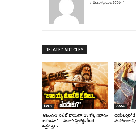
https://global360tv.in
RELATED ARTICLES
సినిమా
సినిమా
‘అఖండ-2’ రిలీజ్ వాయిదా: 28 కోట్ల వివాదం
థియేటర్లలో 
కారణమా? – మద్రాస్ హైకోర్టు కీలక
మహారాజా చిత్
ఉత్తర్వులు