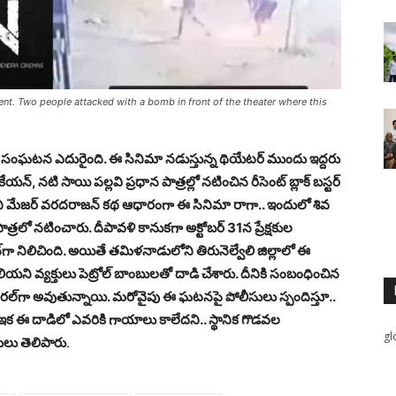
nt. Two people attacked with a bomb in front of the theater where this
ని సంఘ‌ట‌న ఎదురైంది. ఈ సినిమా న‌డుస్తున్న థియేట‌ర్ ముందు ఇద్దరు
న్, న‌టి సాయి ప‌ల్ల‌వి ప్ర‌ధాన పాత్ర‌ల్లో న‌టించిన రీసెంట్ బ్లాక్ బ‌స్ట‌ర్
లోని మేజర్‌ వరదరాజన్‌ కథ ఆధారంగా ఈ సినిమా రాగా.. ఇందులో శివ
్ర‌లో న‌టించారు. దీపావ‌ళి కానుక‌గా అక్టోబ‌ర్ 31న ప్రేక్ష‌కుల
్‌గా నిలిచింది. అయితే తమిళ‌నాడులోని తిరునెల్వేలి జిల్లాలో ఈ
తెలియ‌ని వ్య‌క్తులు పెట్రోల్‌ బాంబులతో దాడి చేశారు. దీనికి సంబంధించిన
ైర‌ల్‌గా అవుతున్నాయి. మ‌రోవైపు ఈ ఘ‌ట‌న‌పై పోలీసులు స్పందిస్తూ..
 ఇక ఈ దాడిలో ఎవ‌రికి గాయాలు కాలేద‌ని.. స్థానిక గొడ‌వ‌ల
gl
సులు తెలిపారు
.