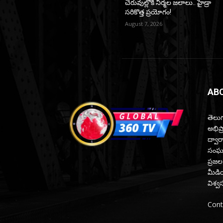
చెరువుల్లోకి నిర్మల జలాలు.. హైడ్రా
సరికొత్త ప్రయోగం!
August 7, 2026
AB
తెలుగ
అభిప
ద్వారా
సంఘటన
ప్రజల
మీడియ
విశ్వ
Cont