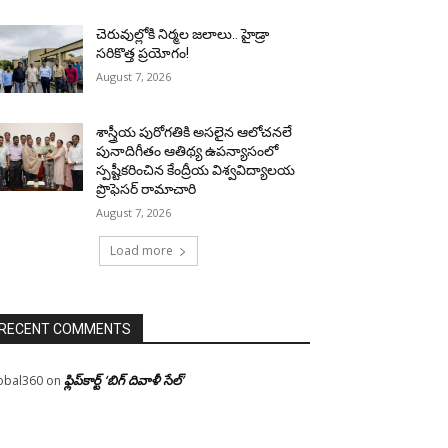
చెరువుల్లోకి నిర్మల జలాలు.. హైడ్రా
సరికొత్త ప్రయోగం!
August 7, 2026
శాస్త్రీయ పురోగతికి అసలైన ఆలోచనలే
పునాదిగీతం ఆతిథ్య ఉపన్యాసంలో
స్పష్టీకరించిన కేంద్రీయ విశ్వవిద్యాలయ
ప్రొఫెసర్ రామాచారి
August 7, 2026
Load more
RECENT COMMENTS
ఫ్లిప్‌కార్ట్ ‘బిగ్ దివాళీ సేల్’
obal360
on