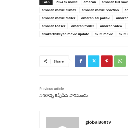
TAGS
2024 sk movie
amaran
amaran full mov
amaran movie climax
amaran movie reaction
a
amaran movie trailer
amaran sai pallavi
amaran
amaran teaser
amaran trailer
amaran video
sivakarthikeyan movie update
sk 21 movie
sk 21
Share
Previous article
నగరాన్ని కప్పేసిన పొగమంచు..
global360tv