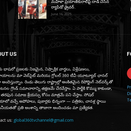
మహిళా ప్రయాణికురాలిపై దాడి చేసిన
ర్యాపిడో డ్రైవర్‌..
June 16, 2025
OUT US
F
ు భాషలో ప్రజలకు నిజమైన, నిష్పాక్షిక వార్తలు, విశ్లేషణలు,
్రాయాలను మా వెబ్‌సైట్ మరియు గ్లోబల్ 360 టీవీ యూట్యూబ్ ఛానల్
 అందిస్తున్నాం. రెండు తెలుగు రాష్ట్రాల్లో అంకితమైన రిపోర్టింగ్ నెట్‌వర్క్‌తో
Pr
ల గ్రౌండ్ సమాచారాన్ని తక్షణమే చేరవేస్తాం. ఏ పార్టీకి కొమ్ము కాకుండా,
Di
 తరఫున సమాజ శ్రేయస్సు కోసం మాత్రమే పని చేస్తాం. సోషల్
T
ాలో వచ్చే అపోహలు, పుకార్లకు భిన్నంగా — పత్రికల, చానళ్ల స్థాయి
సనీయతతో ప్రతి అంశాన్ని తాజాగా అందించడం మా ప్రత్యేకత.
act us:
global360tvchannel@gmail.com