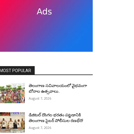
MOST POPULAR
తెలంగాణ సచివాలయంలో వైభవంగా
బోనాల ఉత్సవాలు..
August 7, 2026
డిజిటల్ దొంగల భరతం పట్టడానికి
తెలంగాణ సైబర్ పోలీసుల రణభేరి!
August 7, 2026