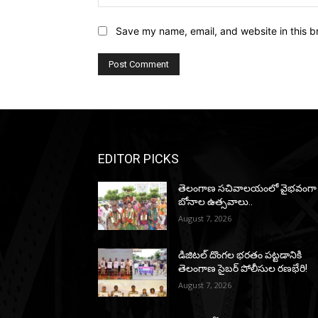
Save my name, email, and website in this b
EDITOR PICKS
తెలంగాణ సచివాలయంలో వైభవంగా
బోనాల ఉత్సవాలు..
August 7, 2026
డిజిటల్ దొంగల భరతం పట్టడానికి
తెలంగాణ సైబర్ పోలీసుల రణభేరి!
August 7, 2026