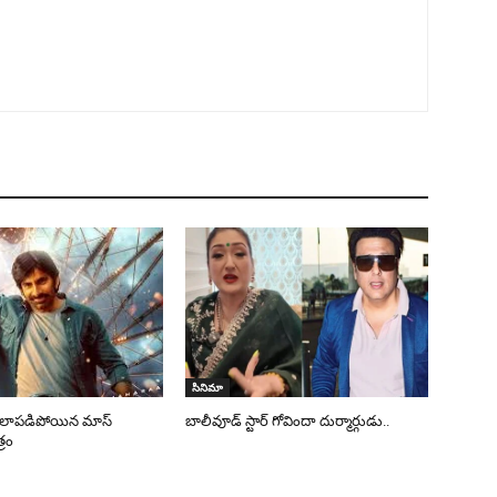
సినిమా
డీలాపడిపోయిన మాస్
బాలీవూడ్ స్టార్ గోవిందా దుర్మార్గుడు..
రం