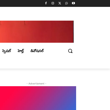
స్పెషల్
హెల్త్
డివోషనల్
- Advertisment -