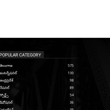
POPULAR CATEGORY
తెలంగాణ
575
ఇంటర్నేషనల్
130
ఆంధ్రప్రదేశ్
98
నేషనల్
89
స్పోర్ట్స్
54
డివోషనల్
36
ఎడ్యుకేషన్
35