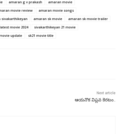
ie
amaran g v prakash
amaran movie
maran movie review
amaran movie songs
 sivakarthikeyan
amaran sk movie
amaran sk movie trailer
latest movie 2024
sivakarthikeyan 21 movie
 movie update
sk21 movie title
Next article
ఆయనొక విప్లవ కెరటం..