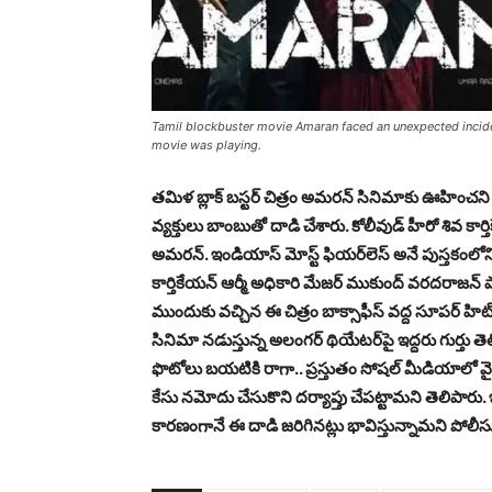
Tamil blockbuster movie Amaran faced an unexpected incide
movie was playing.
తమిళ బ్లాక్ బ‌స్టర్ చిత్రం అమ‌ర‌న్ సినిమాకు ఊహించ‌
వ్య‌క్తులు బాంబుతో దాడి చేశారు. కోలీవుడ్ హీరో శివ కార్తికేయ
అమ‌రన్. ఇండియాస్‌ మోస్ట్ ఫియ‌ర్‌లెస్ అనే పుస్తకం
కార్తికేయన్‌ ఆర్మీ అధికారి మేజర్‌ ముకుంద్‌ వరదరాజన్ పాత
ముందుకు వ‌చ్చిన ఈ చిత్రం బాక్సాఫీస్ వ‌ద్ద సూప‌ర్ హిట
సినిమా న‌డుస్తున్న అలంగ‌ర్ థియేట‌ర్‌పై ఇద్ద‌రు గుర్తు 
ఫొటోలు బ‌య‌టికి రాగా.. ప్ర‌స్తుతం సోష‌ల్ మీడియాలో వ
కేసు న‌మోదు చేసుకొని దర్యాప్తు చేపట్టామని తెలిపారు.
కార‌ణంగానే ఈ దాడి జ‌రిగిన‌ట్లు భావిస్తున్నామని పోలీ