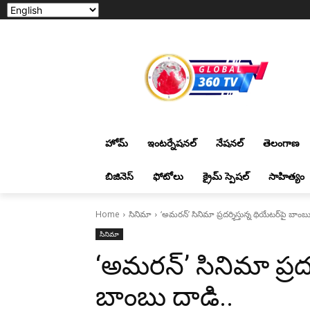
హోమ్
ఇంటర్నేషనల్
నేషనల్
తెలంగాణ
బిజినెస్
ఫోటోలు
క్రైమ్ స్పెషల్
సాహిత్యం
Home
సినిమా
‘అమ‌ర‌న్’ సినిమా ప్రదర్శిస్తున్న థియేట‌ర్‌పై బాంబ
సినిమా
‘అమ‌ర‌న్’ సినిమా ప్రదర్
బాంబు దాడి..