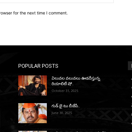
rowser for the next time I comment.
POPULAR POSTS
విలువల వలువలు ఊడదీస్తున్న
రియాలిటీ షో..
October 31, 2025
గుడ్ బై టు బీజేపీ..
June 30, 2025