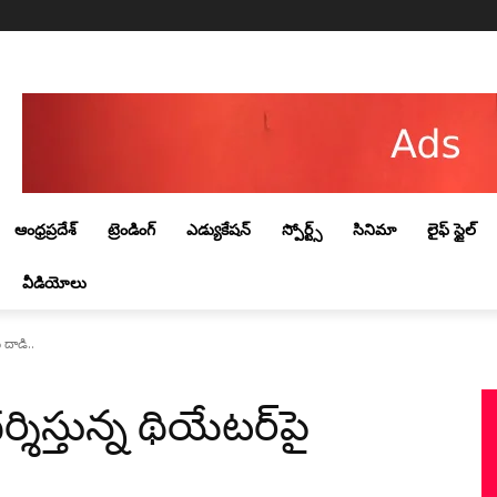
Friday, August 7, 2026
ఆంధ్రప్రదేశ్
ట్రెండింగ్‌
ఎడ్యుకేషన్
స్పోర్ట్స్
సినిమా
లైఫ్ స్టైల్
వీడియోలు
ు దాడి..
శిస్తున్న థియేట‌ర్‌పై