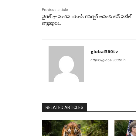
Previous article
వైరల్ గా మారిన యూపీ గవర్నర్ ఆనంది బెన్ పటేల్
వ్యాఖ్యలు..
global360tv
https://global360tv.in
RELATED ARTICLES