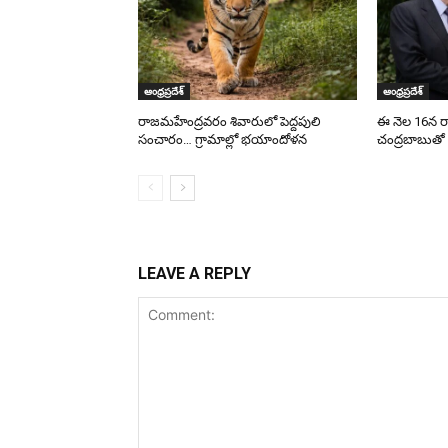
ఆంధ్రప్రదేశ్
ఆంధ్రప్రదేశ్
రాజమహేంద్రవరం శివారులో పెద్దపులి
ఈ నెల 16న రాష్ట్
సంచారం… గ్రామాల్లో భయాందోళన
చంద్రబాబుతో 
LEAVE A REPLY