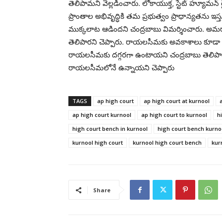
తెలిపామని వెల్లడించారు. లోకాయుక్త, స్టేట్ హ్యూమ
ప్రాంతాల అభివృద్ధికి తమ ప్రభుత్వం ప్రాధాన్యతను 
ముక్కలాట ఆడిందని చంద్రబాబు విమర్శించారు. అమ
తెలిపారని చెప్పారు. రాయలసీమకు అవకాశాలు కూడా ఎక
రాయలసీమకు దగ్గరగా ఉంటాయని చంద్రబాబు తెలిపారు. ప
రాయలసీమలోనే ఉన్నాయని చెప్పారు
TAGS
ap high court
ap high court at kurnool
ap high court kurnool
ap high court to kurnool
h
high court bench in kurnool
high court bench kurno
kurnool high court
kurnool high court bench
kur
Share