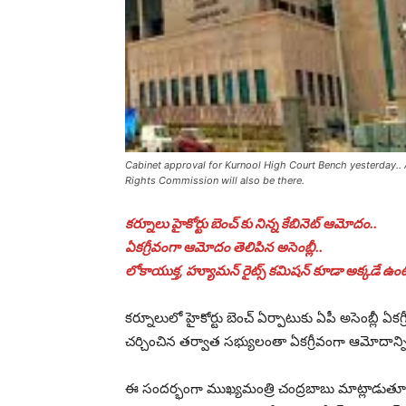
Cabinet approval for Kurnool High Court Bench yesterday
Rights Commission will also be there.
కర్నూలు హైకోర్టు బెంచ్ కు నిన్న కేబినెట్ ఆమోదం..
ఏకగ్రీవంగా ఆమోదం తెలిపిన అసెంబ్లీ..
లోకాయుక్త, హ్యూమన్ రైట్స్ కమిషన్ కూడా అక్కడే ఉం
కర్నూలులో హైకోర్టు బెంచ్ ఏర్పాటుకు ఏపీ అసెంబ్లీ ఏకగ
చర్చించిన తర్వాత సభ్యులంతా ఏకగ్రీవంగా ఆమోదాన్న
ఈ సందర్భంగా ముఖ్యమంత్రి చంద్రబాబు మాట్లాడుతూ… కర