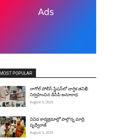
MOST POPULAR
నాగోల్ పోలీస్ స్టేషన్‌లో వార్షిక తనిఖీ
నిర్వహించిన డీసీపీ అనూరాధ.
August 5, 2026
వివిధ కార్యక్రమాల్లో పాల్గొన్న మాద్రి
పృథ్వీరాజ్
August 5, 2026