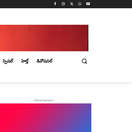
స్పెషల్
హెల్త్
డివోషనల్
- Advertisment -