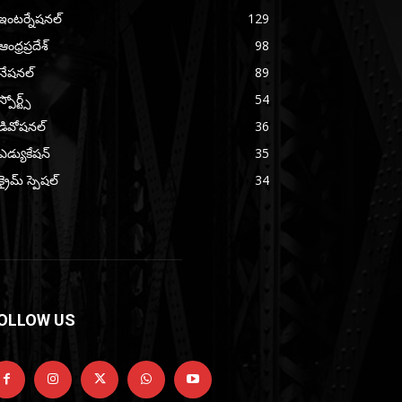
ఇంటర్నేషనల్
129
ఆంధ్రప్రదేశ్
98
నేషనల్
89
స్పోర్ట్స్
54
డివోషనల్
36
ఎడ్యుకేషన్
35
క్రైమ్ స్పెషల్
34
OLLOW US