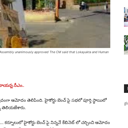
.. Assembly unanimously approved The CM said that Lokayukta and Human
టాయన్న సీఎం..
్రీవంగా ఆమోదం తెలిపింది. హైకోర్టు బెంచ్ పై సభలో పూర్తి స్థాయిలో
gl
ి తెలియజేశారు.
్నూలులో హైకోర్టు బెంచ్ పై నిన్ననే కేబినెట్ లో చర్చించి ఆమోదం