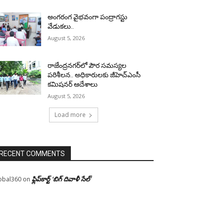
అంగరంగ వైభవంగా పంద్రాగస్టు
వేడుకలు..
August 5, 2026
రాజేంద్రనగర్‌లో పౌర సమస్యల
పరిశీలన.. అధికారులకు జీహెచ్‌ఎంసీ
కమిషనర్ ఆదేశాలు
August 5, 2026
Load more
RECENT COMMENTS
ఫ్లిప్‌కార్ట్ ‘బిగ్ దివాళీ సేల్’
obal360
on