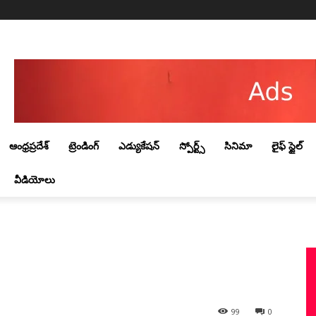
Thursday, August 6, 2026
ఆంధ్రప్రదేశ్
ట్రెండింగ్‌
ఎడ్యుకేషన్
స్పోర్ట్స్
సినిమా
లైఫ్ స్టైల్
వీడియోలు
99
0