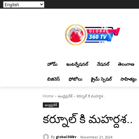
హోమ్
ఇంటర్నేషనల్
నేషనల్
తెలంగాణ
బిజినెస్
ఫోటోలు
క్రైమ్ స్పెషల్
సాహిత్యం
Home
ఆంధ్రప్రదేశ్
కర్నూల్ కి మహర్దశ..
ఆంధ్రప్రదేశ్
కర్నూల్ కి మహర్దశ..
By
global360tv
November 21, 2024