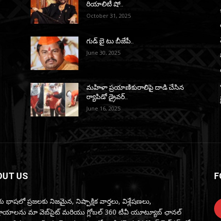
రియాలిటీ షో..
October 31, 2025
గుడ్ బై టు బీజేపీ..
June 30, 2025
మహిళా ప్రయాణికురాలిపై దాడి చేసిన
ర్యాపిడో డ్రైవర్‌..
June 16, 2025
OUT US
F
ు భాషలో ప్రజలకు నిజమైన, నిష్పాక్షిక వార్తలు, విశ్లేషణలు,
్రాయాలను మా వెబ్‌సైట్ మరియు గ్లోబల్ 360 టీవీ యూట్యూబ్ ఛానల్