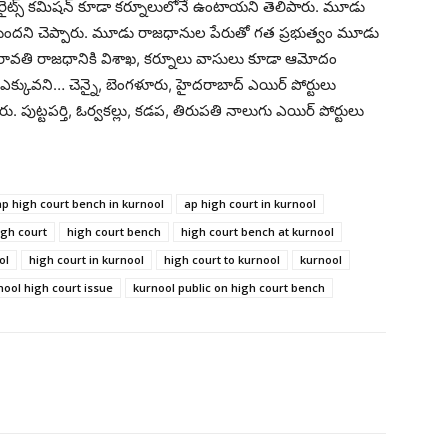
న్ రైట్స్ కమిషన్ కూడా కర్నూలులోనే ఉంటాయని తెలిపారు. మూడు
ఇస్తుందని చెప్పారు. మూడు రాజధానుల పేరుతో గత ప్రభుత్వం మూడు
రావతి రాజధానికి విశాఖ, కర్నూలు వాసులు కూడా ఆమోదం
్కువని… చెన్నై, బెంగళూరు, హైదరాబాద్ ఎయిర్ పోర్టులు
ుట్టపర్తి, ఓర్వకల్లు, కడప, తిరుపతి నాలుగు ఎయిర్ పోర్టులు
ap high court bench in kurnool
ap high court in kurnool
igh court
high court bench
high court bench at kurnool
ol
high court in kurnool
high court to kurnool
kurnool
nool high court issue
kurnool public on high court bench