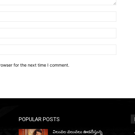
Name:*
Email:*
Website:
rowser for the next time I comment.
POPULAR POSTS
విలువల వలువలు ఊడదీస్తున్న