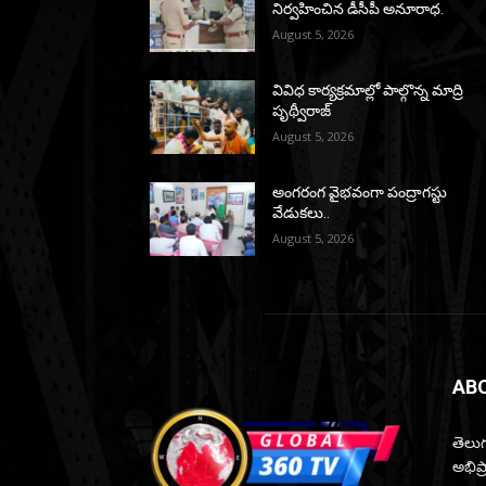
నిర్వహించిన డీసీపీ అనూరాధ.
August 5, 2026
వివిధ కార్యక్రమాల్లో పాల్గొన్న మాద్రి
పృథ్వీరాజ్
August 5, 2026
అంగరంగ వైభవంగా పంద్రాగస్టు
వేడుకలు..
August 5, 2026
AB
తెలుగ
అభిప