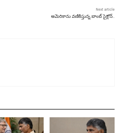
Next article
అమెరికాను వణికిస్తున్న బాంబ్ సైక్లోన్..