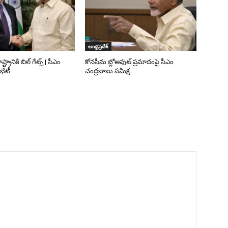
ఆంధ్రప్రదేశ్
రానికి బిల్‌ గేట్స్‌ | సీఎం
కోనసీమ బ్లోఅవుట్ ప్రమాదంపై సీఎం
భేటీ
చంద్రబాబు సమీక్ష