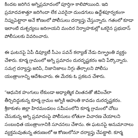
కిందట జరిగిన అగ్నిప్రమాదంలో పూర్తిగా కాలిపోయింది. ఇది
ప్రమాదవశాత్తూ జరిగిందా లేక ఎవరైనా దుండగులు ఉద్దేశపూర్వకంగా
నిప్పుపెట్టారా అనే కోణంలో పోలీసులు దర్యాప్తు చేస్తున్నారు. గతంలో కూడా
ఇలాంటి దుశ్చర్యలు జరిగాయని మందిర నిర్వాహకుల్లో ఒకరైన ప్రభుదాస్
పోలీసులకు వివరించారు.
ఈ ఘటనపై ఏపీ డిప్యూటీ సీఎం పవన్ కల్యాణ్ నేడు దిగ్భ్రాంతి వ్యక్తం
చేశారు. కూర్మ గ్రామంలో అగ్ని ప్రమాదం దురదృష్టకరం అని పేర్కొన్నారు.
సమగ్ర దర్యాప్తు జరిపి, నిజానిజాలు నిగ్గు తేల్చాలని పోలీసు
యంత్రాంగాన్ని ఆదేశించారు. ఈ మేరకు ఓ ప్రకటన చేశారు.
“ఆధునిక హంగులు లేకుండా అధ్యాత్మిక చింతనతో జీవించేలా
తీర్చిదిద్దుకున్న కూర్మ గ్రామం అగ్నికి ఆహుతి కావడం దురదృష్టకరం.
శ్రీకాకుళం జిల్లా హిరమండలం సమీపంలోని కూర్మ గ్రామంలో చోటు
చేసుకున్న అగ్ని ప్రమాదంపై పోలీసులు లోతుగా విచారణ చేయాలని
సంబంధిత యంత్రాంగానికి సూచనలు చేశాను. ఈ ఘటనపై అనుమానాలు
వ్యక్తమవుతున్న తరుణంలో ఆ కోణంలోనూ దర్యాప్తు చేపట్టాలి. కూర్మ