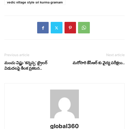
vedic village style sri kurma gramam
Previous article
Next article
మంచు విష్ణు ‘కన్నప్ప’ ట్రైలర్
మరోసారి కేసీఆర్ కు వైద్య పరీక్షలు..
విడుదలపై కీలక ప్రకటన..
global360