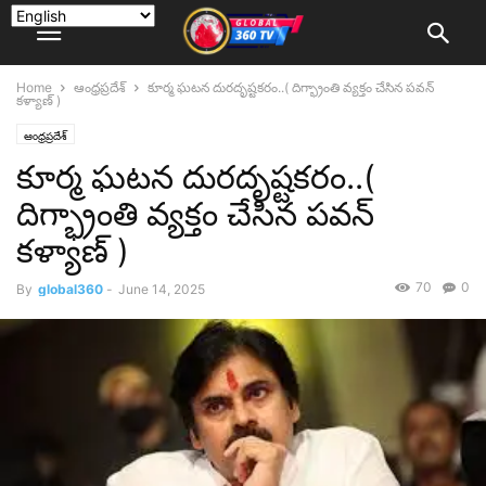
Home
ఆంధ్రప్రదేశ్
కూర్మ ఘటన దురదృష్టకరం..( దిగ్భ్రాంతి వ్యక్తం చేసిన పవన్
కళ్యాణ్ )
ఆంధ్రప్రదేశ్
కూర్మ ఘటన దురదృష్టకరం..(
దిగ్భ్రాంతి వ్యక్తం చేసిన పవన్
కళ్యాణ్ )
70
0
By
global360
-
June 14, 2025