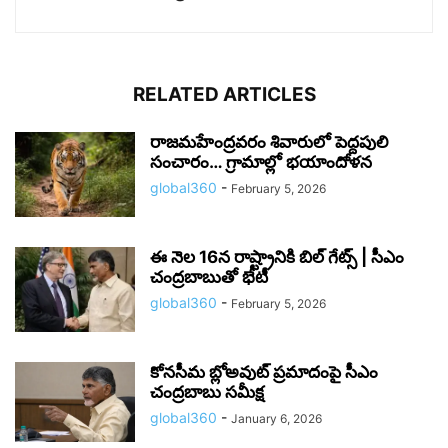
RELATED ARTICLES
రాజమహేంద్రవరం శివారులో పెద్దపులి
సంచారం… గ్రామాల్లో భయాందోళన
global360
-
February 5, 2026
ఈ నెల 16న రాష్ట్రానికి బిల్‌ గేట్స్‌ | సీఎం
చంద్రబాబుతో భేటీ
global360
-
February 5, 2026
కోనసీమ బ్లోఅవుట్ ప్రమాదంపై సీఎం
చంద్రబాబు సమీక్ష
global360
-
January 6, 2026