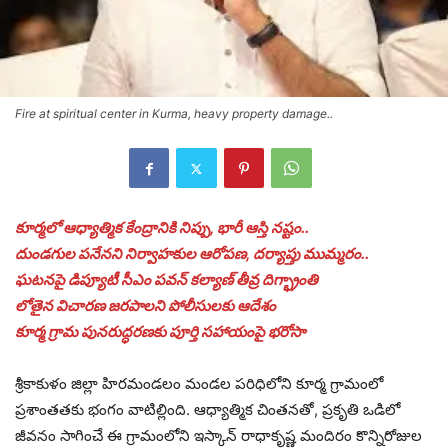
Fire at spiritual center in Kurma, heavy property damage..
కూర్మలో ఆధ్యాత్మిక కేంద్రానికి నిప్పు, భారీ ఆస్తి నష్టం..
దుండగుల పనేనని నిర్వాహకుల ఆరోపణ, దర్యాప్తు ముమ్మరం..
ఘటనపై డిప్యూటీ సీఎం పవన్ కల్యాణ్ తీవ్ర దిగ్భ్రాంతి
లోతైన విచారణ జరపాలని పోలీసులకు ఆదేశం
కూర్మ గ్రామ పునరుద్ధరణకు పూర్తి సహాయంపై భరోసా
శ్రీకాకుళం జిల్లా హిరమండలం మండల పరిధిలోని కూర్మ గ్రామంలో
ప్రశాంతతకు భంగం వాటిల్లింది. ఆధ్యాత్మిక చింతనతో, ప్రకృతి ఒడిలో
జీవనం సాగించే ఈ గ్రామంలోని ఇస్కాన్ రాధాకృష్ణ మందిరం కొన్నిరోజుల