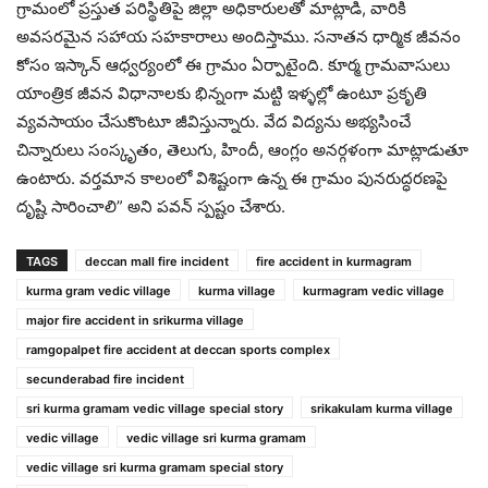
గ్రామంలో ప్రస్తుత పరిస్థితిపై జిల్లా అధికారులతో మాట్లాడి, వారికి
అవసరమైన సహాయ సహకారాలు అందిస్తాము. సనాతన ధార్మిక జీవనం
కోసం ఇస్కాన్ ఆధ్వర్యంలో ఈ గ్రామం ఏర్పాటైంది. కూర్మ గ్రామవాసులు
యాంత్రిక జీవన విధానాలకు భిన్నంగా మట్టి ఇళ్ళల్లో ఉంటూ ప్రకృతి
వ్యవసాయం చేసుకొంటూ జీవిస్తున్నారు. వేద విద్యను అభ్యసించే
చిన్నారులు సంస్కృతం, తెలుగు, హిందీ, ఆంగ్లం అనర్గళంగా మాట్లాడుతూ
ఉంటారు. వర్తమాన కాలంలో విశిష్టంగా ఉన్న ఈ గ్రామం పునరుద్ధరణపై
దృష్టి సారించాలి” అని పవన్ స్పష్టం చేశారు.
TAGS
deccan mall fire incident
fire accident in kurmagram
kurma gram vedic village
kurma village
kurmagram vedic village
major fire accident in srikurma village
ramgopalpet fire accident at deccan sports complex
secunderabad fire incident
sri kurma gramam vedic village special story
srikakulam kurma village
vedic village
vedic village sri kurma gramam
vedic village sri kurma gramam special story