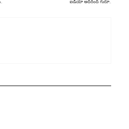
..
ఐడియా అదిరింది గురూ..