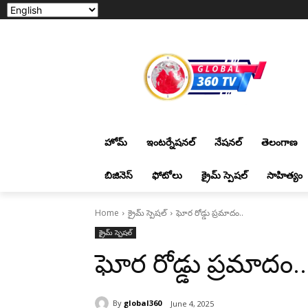
హోమ్
ఇంటర్నేషనల్
నేషనల్
తెలంగాణ
బిజినెస్
ఫోటోలు
క్రైమ్ స్పెషల్
సాహిత్యం
Home
క్రైమ్ స్పెషల్
ఘోర రోడ్డు ప్రమాదం..
క్రైమ్ స్పెషల్
ఘోర రోడ్డు ప్రమాదం..
By
global360
June 4, 2025