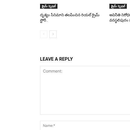
క్రైమ్ స్పెషల్
క్రైమ్ స్పెషల్
దృశ్యం సినిమాని తలపించిన రియల్ క్రైమ్
అవినీతి నిరోధక
స్టోరీ..
వనస్థలిపురం సబ్
LEAVE A REPLY
Comment: