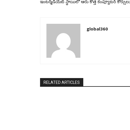
ఇంటర్మీడియేట్ స్థాయిలో ఆరు కొత్త కంప్యూటర్ కోర్సులు
global360
RELATED ARTICLES