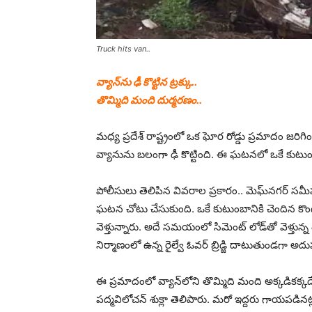
Truck hits van..
వ్యాన్‌ను ఢీ కొట్టిన ట్రక్కు..
తొమ్మిది మంది దుర్మరణం..
మధ్య ప్రదేశ్‌ రాష్ట్రంలో ఒక ఘోర రోడ్డు ప్రమాదం జరిగింది
వ్యానును బలంగా ఢీ కొట్టింది. ఈ ఘటనలో ఒకే కుటుంబా
పోలీసులు తెలిపిన వివరాల ప్రకారం.. మెఘ్‌నగర
ఘటన చోటు చేసుకుంది. ఒకే కుటుంబానికి చెందిన కొందర
వెళ్తున్నారు. అదే సమయంలో సిమెంట్‌ లోడ్‌తో వెళ్తున్న ట్
నిర్మాణంలో ఉన్న రైల్వే ఓవర్‌ బ్రిడ్జి దాటుతుండగా అదుపు 
ఈ ప్రమాదంలో వ్యాన్‌లోని తొమ్మిది మంది అక్కడికక్క
పద్మవిలోచన్‌ శుక్లా తెలిపారు. మరో ఇద్దరు గాయపడి