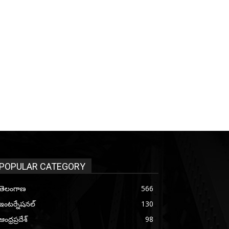
POPULAR CATEGORY
తెలంగాణ
566
ఇంటర్నేషనల్
130
ఆంధ్రప్రదేశ్
98