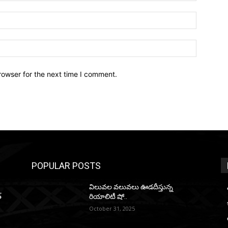
Email:*
Website:
rowser for the next time I comment.
POPULAR POSTS
విలువల వలువలు ఊడదీస్తున్న
్
రియాలిటీ షో..
October 31, 2025