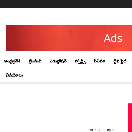
Friday, August 7, 2026
ఆంధ్రప్రదేశ్
ట్రెండింగ్‌
ఎడ్యుకేషన్
స్పోర్ట్స్
సినిమా
లైఫ్ స్టైల్
వీడియోలు
103
0