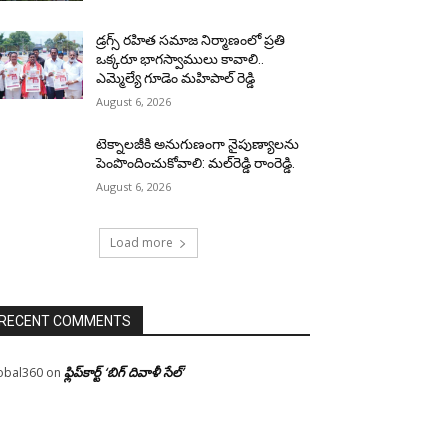
డ్రగ్స్ రహిత సమాజ నిర్మాణంలో ప్రతి
ఒక్కరూ భాగస్వాములు కావాలి..
ఎమ్మెల్యే గూడెం మహిపాల్ రెడ్డి
August 6, 2026
టెక్నాలజీకి అనుగుణంగా నైపుణ్యాలను
పెంపొందించుకోవాలి: మల్‌రెడ్డి రాంరెడ్డి.
August 6, 2026
Load more
RECENT COMMENTS
ఫ్లిప్‌కార్ట్ ‘బిగ్ దివాళీ సేల్’
obal360
on