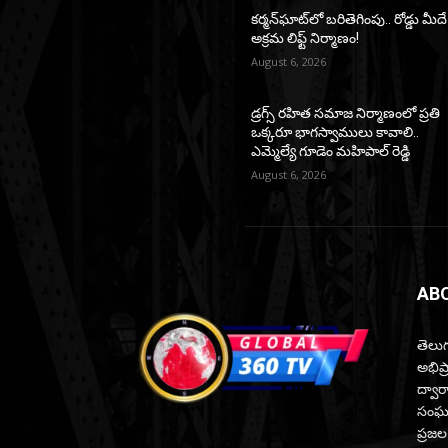
కర్మన్‌ఘాట్‌లో బరితెగింపు.. రోడ్డు మీదే
అక్రమ లిఫ్ట్ నిర్మాణం!
August 6, 2026
డ్రగ్స్ రహిత సమాజ నిర్మాణంలో ప్రతి
ఒక్కరూ భాగస్వాములు కావాలి..
ఎమ్మెల్యే గూడెం మహిపాల్ రెడ్డి
August 6, 2026
AB
తెలుగ
అభిప
ద్వారా
సంఘటన
ప్రజల