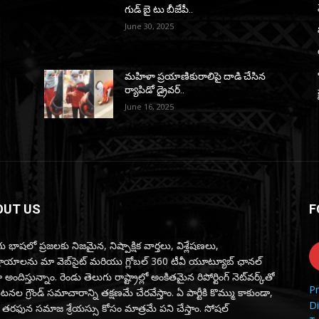
గుడ్ బై టు బీజేపీ..
June 30, 2025
మహిళా ప్రయాణికురాలిపై దాడి చేసిన
ర్యాపిడో డ్రైవర్‌..
June 16, 2025
OUT US
F
ు భాషలో ప్రజలకు నిజమైన, నిష్పాక్షిక వార్తలు, విశ్లేషణలు,
్రాయాలను మా వెబ్‌సైట్ మరియు గ్లోబల్ 360 టీవీ యూట్యూబ్ ఛానల్
 అందిస్తున్నాం. రెండు తెలుగు రాష్ట్రాల్లో అంకితమైన రిపోర్టింగ్ నెట్‌వర్క్‌తో
Pr
ల గ్రౌండ్ సమాచారాన్ని తక్షణమే చేరవేస్తాం. ఏ పార్టీకి కొమ్ము కాకుండా,
Di
 తరఫున సమాజ శ్రేయస్సు కోసం మాత్రమే పని చేస్తాం. సోషల్