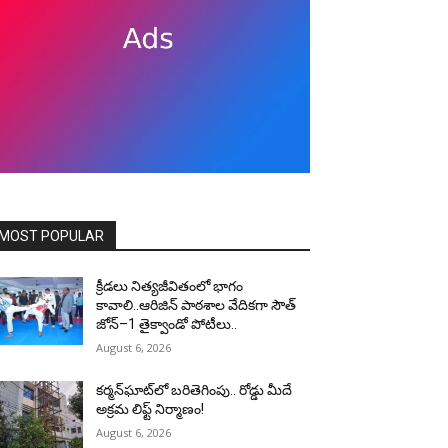
MOST POPULAR
క్రీడలు నిత్యజీవితంలో భాగం
కావాలి..ఆరిజిన్ పాఠశాల వేదికగా సౌత్
జోన్–1 తైక్వాండో పోటీలు..
August 6, 2026
కర్మన్‌ఘాట్‌లో బరితెగింపు.. రోడ్డు మీదే
అక్రమ లిఫ్ట్ నిర్మాణం!
August 6, 2026