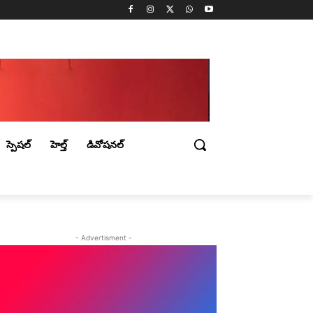
స్పెషల్
హెల్త్
డివోషనల్
- Advertisment -