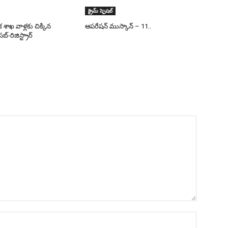
క్రైమ్ స్పెషల్
 శాఖ వాళ్లకు చిక్కిన
ఆపరేషన్ ముస్కాన్ – 11..
-రిజిస్ట్రార్‌
Name:*