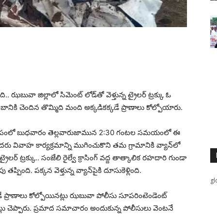
.. ఝబువా జిల్లాలో సిమెంట్‌ లోడ్‌తో వెళ్తున్న ట్రైలర్‌ ట్రక్కు ఓ
నికి చెందిన తొమ్మిది మంది అక్కడికక్కడే ప్రాణాలు కోల్పోయారు.
్‌ సమీపంలో బుధవారం తెల్లవారుజామున 2:30 గంటల సమయంలో ఈ
ు వివాహ కార్యక్రమాన్ని ముగించుకొని తమ గ్రామానికి వ్యాన్‌లో
రైలర్‌ ట్రక్కు.. సంజేలి రైల్వే క్రాసింగ్‌ వద్ద తాత్కాలిక రహదారి గుండా
తప్పింది. పక్కన వెళ్తున్న వ్యాన్‌పైకి దూసుకెళ్లింది.
gl
డే ప్రాణాలు కోల్పోయినట్లు ఝబువా పోలీసు సూపరింటెండెంట్‌
నట్లు చెప్పారు. ప్రమాద సమాచారం అందుకున్న పోలీసులు వెంటనే