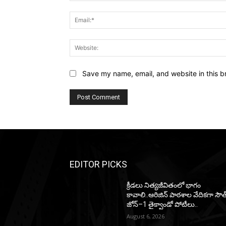
Save my name, email, and website in this b
EDITOR PICKS
క్రీడలు నిత్యజీవితంలో భాగం
కావాలి..ఆరిజిన్ పాఠశాల వేదికగా సౌత
జోన్–1 తైక్వాండో పోటీలు..
August 6, 2026