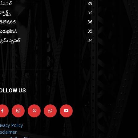
నేషనల్
89
స్పోర్ట్స్
54
డివోషనల్
36
ఎడ్యుకేషన్
35
క్రైమ్ స్పెషల్
34
OLLOW US
ivacy Policy
sclaimer