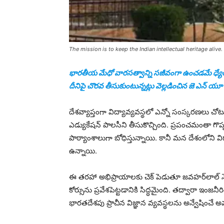
The mission is to keep the Indian intellectual heritage alive.
భారతీయ మేధో వారసత్వాన్ని సజీవంగా ఉంచడమే ధ్య
దీనిపై చొరవ తీసుకుంటున్నట్లు వెల్లడించిన జె ఎన్ యూ 
దేశవ్యాప్తంగా విద్యావ్యవస్థలో ఎన్నో సంస్కరణలు చో
ఎడ్యుకేషన్ పాలసీని తీసుకొచ్చింది. ప్రపంచమంతా గ
పాఠ్యాంశాలుగా బోధిస్తున్నాయి. కానీ మన దేశంలోని వ
ఉన్నాయి.
ఈ తరహా అభిప్రాయాలకు చెక్ పెడుతూ జవహర్‌లాల్ నెహ్రూ
కోర్సును ప్రవేశపెట్టడానికి సిద్ధమైంది. తద్వారా ఇంజన
భారతదేశపు ప్రాచీన విజ్ఞాన వ్యవస్థలను అన్వేషించే అవ