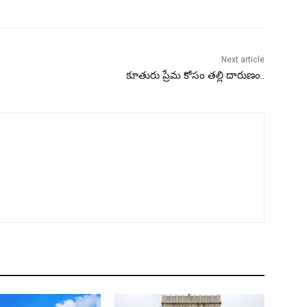
Next article
కూతురు ప్రేమ కోసం తల్లి దారుణం..