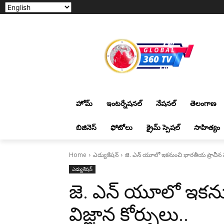
హోమ్
ఇంటర్నేషనల్
నేషనల్
తెలంగాణ
బిజినెస్
ఫోటోలు
క్రైమ్ స్పెషల్
సాహిత్యం
Home
ఎడ్యుకేషన్
జె. ఎన్ యూలో ఇకనుంచి భారతీయ ప్రాచీన విజ
ఎడ్యుకేషన్
జె. ఎన్ యూలో ఇకను
విజ్ఞాన కోర్సులు..