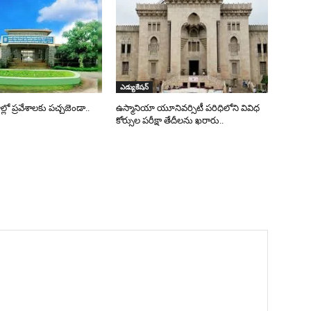
ఎడ్యుకేషన్
్లో ప్రవేశాలకు పచ్చజెండా..
ఉస్మానియా యూనివర్సిటీ పరిధిలోని వివిధ
కోర్సుల పరీక్షా తేదీలను ఖరారు..