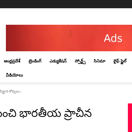
Thursday, August 6, 2026
ఆంధ్రప్రదేశ్
ట్రెండింగ్‌
ఎడ్యుకేషన్
స్పోర్ట్స్
సినిమా
లైఫ్ స్టైల్
వీడియోలు
్ఞాన కోర్సులు..
ంచి భారతీయ ప్రాచీన