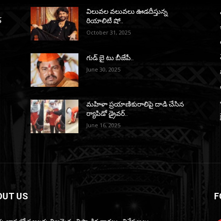
విలువల వలువలు ఊడదీస్తున్న
్
రియాలిటీ షో..
October 31, 2025
గుడ్ బై టు బీజేపీ..
June 30, 2025
మహిళా ప్రయాణికురాలిపై దాడి చేసిన
ర్యాపిడో డ్రైవర్‌..
June 16, 2025
OUT US
F