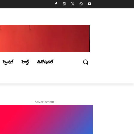
స్పెషల్
హెల్త్
డివోషనల్
- Advertisment -