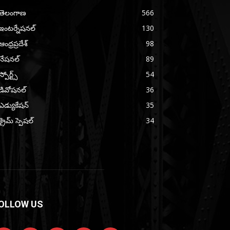
తెలంగాణ
566
ఇంటర్నేషనల్
130
ఆంధ్రప్రదేశ్
98
నేషనల్
89
స్పోర్ట్స్
54
డివోషనల్
36
ఎడ్యుకేషన్
35
క్రైమ్ స్పెషల్
34
OLLOW US