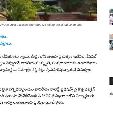
 JNU sources revealed that they are taking the initiative on this.
ేయం..
వర్గాలు..
టు చేసుకుంటున్నాయి. కేంద్రంలోని భాజపా ప్రభుత్వం ఇటీవల నేషనల్
ొప్పగా చెప్పుకొనే భారతీయ సంస్కృతి, సంప్రదాయాలను ఆయాదేశాలు
ిద్యాసంస్థలు ఏమాత్రం పట్టనట్లు వ్యవహరిస్తున్నాయనే విమర్శలు
 విశ్వవిద్యాలయం భారతీయ నాలెడ్జ్ ట్రెడిషన్స్ పై కొత్త ఎలక్టివ్
gl
ీరింగ్ మరియు మేనేజ్‌మెంట్‌ సహా వివిధ విభాగాలలోని విద్యార్థులకు
కాశాన్ని అందించాలని ప్రయత్నాలు చేస్తోంది.