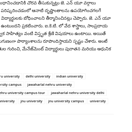
ానించడానికి చొరవ తీసుకున్నట్లు జె. ఎన్ యూ వర్గాలు
లను పరిష్కరించడంలో ఆనాటి దృష్టాంతాలను ఉపయోగించగలగే
విద్యార్థులకు బోధించాలని తీర్మానించినట్లు చెప్పారు. జె. ఎన్ యూ
 ఉంటుందని ప్రకటించారు. ఐ.కె.టి. లో వేద శాస్త్రాలు, సాంప్రదాయ
విక సాహిత్యం వంటి విస్తృత శ్రేణి విషయాలు ఉంటాయి. అయితే
గుణంగా పాఠ్యాంశాలను రూపొందిస్తాయని స్పష్టం చేశారు. అంటే
ధతుల గురించి, మేనేజ్‌మెంట్ విద్యార్థులు పురాతన మరియు ఆధునిక
u university
delhi university
indian university
ersity campus
jawaharlal nehru university
ehru university campus tour
jawaharlal nehru university delhi
university
jnu university
jnu university campus
university