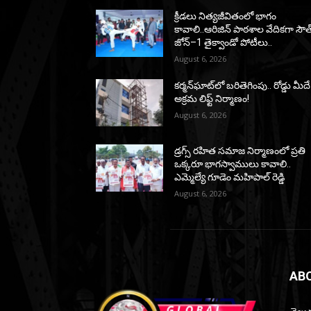
క్రీడలు నిత్యజీవితంలో భాగం
కావాలి..ఆరిజిన్ పాఠశాల వేదికగా సౌత
జోన్–1 తైక్వాండో పోటీలు..
August 6, 2026
కర్మన్‌ఘాట్‌లో బరితెగింపు.. రోడ్డు మీదే
అక్రమ లిఫ్ట్ నిర్మాణం!
August 6, 2026
డ్రగ్స్ రహిత సమాజ నిర్మాణంలో ప్రతి
ఒక్కరూ భాగస్వాములు కావాలి..
ఎమ్మెల్యే గూడెం మహిపాల్ రెడ్డి
August 6, 2026
AB