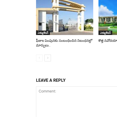
ఎడ్యుకేషన్
ఎడ్యుకేషన్
ఫీజుల పెంపునకు సంబంధించిన నిబంధనల్లో
కొత్త నవోదయాల
మార్పులు..
LEAVE A REPLY