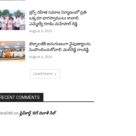
డ్రగ్స్ రహిత సమాజ నిర్మాణంలో ప్రతి
ఒక్కరూ భాగస్వాములు కావాలి..
ఎమ్మెల్యే గూడెం మహిపాల్ రెడ్డి
August 6, 2026
టెక్నాలజీకి అనుగుణంగా నైపుణ్యాలను
పెంపొందించుకోవాలి: మల్‌రెడ్డి రాంరెడ్డి.
August 6, 2026
Load more
RECENT COMMENTS
ఫ్లిప్‌కార్ట్ ‘బిగ్ దివాళీ సేల్’
obal360
on