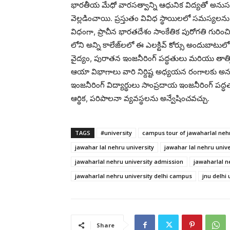
భారతీయ మేధో వారసత్వాన్ని ఆధునిక విద్యతో అనుసంధ
వెల్లడించాయి. ప్రస్తుతం వివిధ స్థాయిలలో సమస్య
విధంగా, ప్రాచీన భారతదేశం సాంకేతిక పురోగతి గురించి 
లోని అన్ని కాలేజ్‌లలో ఈ ఎలక్టివ్ కోర్సు అందుబాటులో
వైద్యం, పురాతన ఇంజనీరింగ్ పద్ధతులు మరియు తాత్
ఆయా విభాగాలు వారి నిర్దిష్ట అధ్యయన రంగాలకు అను
ఇంజనీరింగ్ విద్యార్థులు సాంప్రదాయ ఇంజనీరింగ్ పద్
ఆర్థిక, పరిపాలనా వ్యవస్థలను అన్వేషించవచ్చు.
TAGS
#university
campus tour of jawaharlal nehr
jawahar lal nehru university
jawahar lal nehru univ
jawaharlal nehru university admission
jawaharlal n
jawaharlal nehru university delhi campus
jnu delhi 
Share