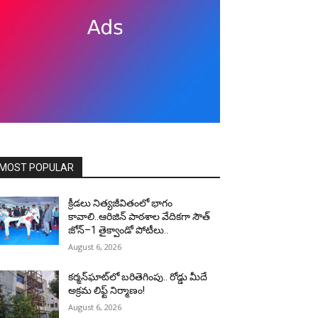
MOST POPULAR
క్రీడలు నిత్యజీవితంలో భాగం
కావాలి..ఆరిజిన్ పాఠశాల వేదికగా సౌత్
జోన్–1 తైక్వాండో పోటీలు..
August 6, 2026
కర్మన్‌ఘాట్‌లో బరితెగింపు.. రోడ్డు మీదే
అక్రమ లిఫ్ట్ నిర్మాణం!
August 6, 2026