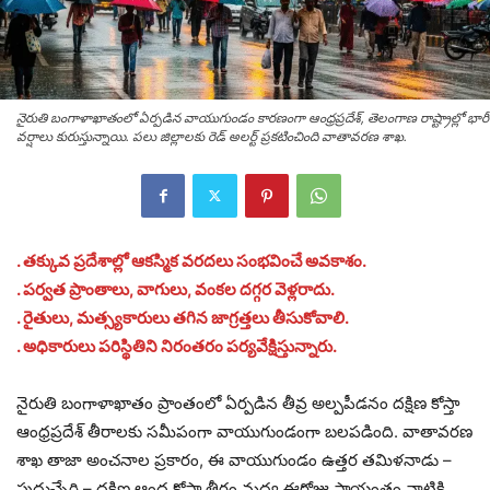
నైరుతి బంగాళాఖాతంలో ఏర్పడిన వాయుగుండం కారణంగా ఆంధ్రప్రదేశ్, తెలంగాణ రాష్ట్రాల్లో భారీ
వర్షాలు కురుస్తున్నాయి. పలు జిల్లాలకు రెడ్ అలర్ట్ ప్రకటించింది వాతావరణ శాఖ.
. తక్కువ ప్రదేశాల్లో ఆకస్మిక వరదలు సంభవించే అవకాశం.
. పర్వత ప్రాంతాలు, వాగులు, వంకల దగ్గర వెళ్లరాదు.
. రైతులు, మత్స్యకారులు తగిన జాగ్రత్తలు తీసుకోవాలి.
. అధికారులు పరిస్థితిని నిరంతరం పర్యవేక్షిస్తున్నారు.
నైరుతి బంగాళాఖాతం ప్రాంతంలో ఏర్పడిన తీవ్ర అల్పపీడనం దక్షిణ కోస్తా
ఆంధ్రప్రదేశ్ తీరాలకు సమీపంగా వాయుగుండంగా బలపడింది. వాతావరణ
శాఖ తాజా అంచనాల ప్రకారం, ఈ వాయుగుండం ఉత్తర తమిళనాడు –
పుదుచ్చేరి – దక్షిణ ఆంధ్ర కోస్తా తీరం మధ్య ఈరోజు సాయంత్రం నాటికి