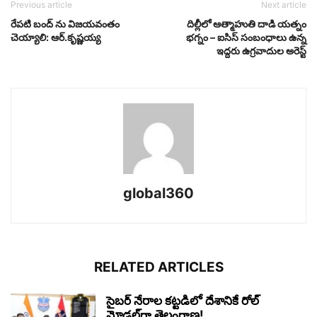
Previous article
Next article
రేపటి బంద్ ను విజయవంతం
దిల్లీలో ఆత్మాహుతి దాడి యత్నం
చెయ్యాలి: ఆర్.కృష్ణయ్య
భగ్నం – ఐసిస్‌ సంబంధాలు ఉన్న
ఇద్దరు ఉగ్రవాదుల అరెస్ట్‌
global360
RELATED ARTICLES
సైబర్ నేరాల కట్టడిలో దేశానికే రోల్‌
మోడల్‌గా తెలంగాణ!