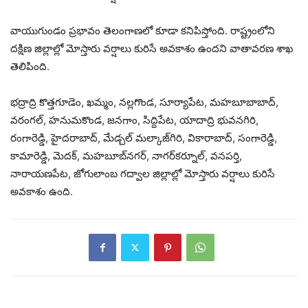
వాయుగుండం ప్రభావం తెలంగాణలో కూడా కనిపిస్తోంది. రాష్ట్రంలోని
దక్షిణ జిల్లాల్లో మోస్తారు వర్షాలు కురిసే అవకాశం ఉందని వాతావరణ శాఖ
తెలిపింది.
భద్రాద్రి కొత్తగూడెం, ఖమ్మం, నల్లగొండ, సూర్యాపేట, మహబూబాబాద్,
వరంగల్, హనుమకొండ, జనగాం, సిద్దిపేట, యాదాద్రి భువనగిరి,
రంగారెడ్డి, హైదరాబాద్, మేడ్చల్ మల్కాజ్‌గిరి, వికారాబాద్, సంగారెడ్డి,
కామారెడ్డి, మెదక్, మహబూబ్‌నగర్, నాగర్‌కర్నూల్, వనపర్తి,
నారాయణపేట, జోగులాంబ గద్వాల జిల్లాల్లో మోస్తారు వర్షాలు కురిసే
అవకాశం ఉంది.