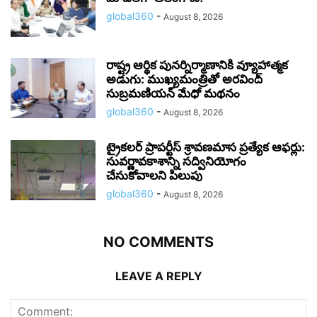
global360
-
August 8, 2026
రాష్ట్ర ఆర్థిక పునర్నిర్మాణానికి వ్యూహాత్మక
అడుగు: ముఖ్యమంత్రితో అరవింద్
సుబ్రమణియన్ మేధో మథనం
global360
-
August 8, 2026
ట్రైకలర్ ప్రాపర్టీస్ శ్రావణమాస ప్రత్యేక ఆఫర్లు:
సువర్ణావకాశాన్ని సద్వినియోగం
చేసుకోవాలని పిలుపు
global360
-
August 8, 2026
NO COMMENTS
LEAVE A REPLY