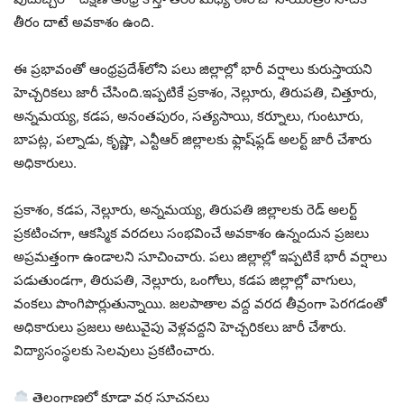
తీరం దాటే అవకాశం ఉంది.
ఈ ప్రభావంతో ఆంధ్రప్రదేశ్‌లోని పలు జిల్లాల్లో భారీ వర్షాలు కురుస్తాయని
హెచ్చరికలు జారీ చేసింది.ఇప్పటికే ప్రకాశం, నెల్లూరు, తిరుపతి, చిత్తూరు,
అన్నమయ్య, కడప, అనంతపురం, సత్యసాయి, కర్నూలు, గుంటూరు,
బాపట్ల, పల్నాడు, కృష్ణా, ఎన్టీఆర్‌ జిల్లాలకు ఫ్లాష్‌ఫ్లడ్ అలర్ట్ జారీ చేశారు
అధికారులు.
ప్రకాశం, కడప, నెల్లూరు, అన్నమయ్య, తిరుపతి జిల్లాలకు రెడ్ అలర్ట్
ప్రకటించగా, ఆకస్మిక వరదలు సంభవించే అవకాశం ఉన్నందున ప్రజలు
అప్రమత్తంగా ఉండాలని సూచించారు. పలు జిల్లాల్లో ఇప్పటికే భారీ వర్షాలు
పడుతుండగా, తిరుపతి, నెల్లూరు, ఒంగోలు, కడప జిల్లాల్లో వాగులు,
వంకలు పొంగిపొర్లుతున్నాయి. జలపాతాల వద్ద వరద తీవ్రంగా పెరగడంతో
అధికారులు ప్రజలు అటువైపు వెళ్లవద్దని హెచ్చరికలు జారీ చేశారు.
విద్యాసంస్థలకు సెలవులు ప్రకటించారు.
తెలంగాణలో కూడా వర్ష సూచనలు