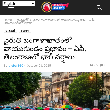
Home
ఆంధ్రప్రదేశ్
నైరుతి బంగాళాఖాతంలో వాయుగుండం ప్రభావం – ఏపీ,
తెలంగాణలో భారీ వర్షాలు
ఆంధ్రప్రదేశ్
తెలంగాణ
నైరుతి బంగాళాఖాతంలో
వాయుగుండం ప్రభావం – ఏపీ,
తెలంగాణలో భారీ వర్షాలు
85
0
By
global360
-
October 23, 2025