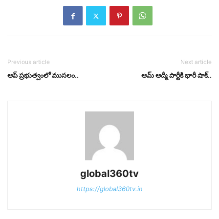
Previous article
Next article
ఆప్ ప్రభుత్వంలో ముసలం..
ఆమ్ ఆద్మీ పార్టీకి భారీ షాక్..
global360tv
https://global360tv.in