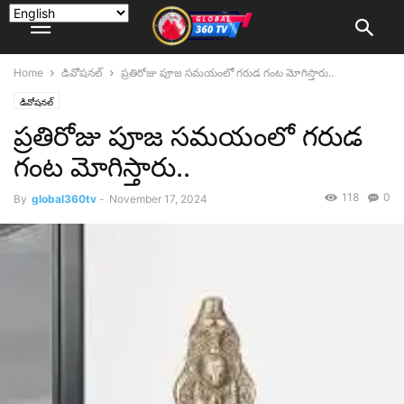
Home
డివోషనల్
ప్రతిరోజు పూజ సమయంలో గరుడ గంట మోగిస్తారు..
డివోషనల్
ప్రతిరోజు పూజ సమయంలో గరుడ
గంట మోగిస్తారు..
118
0
By
global360tv
-
November 17, 2024