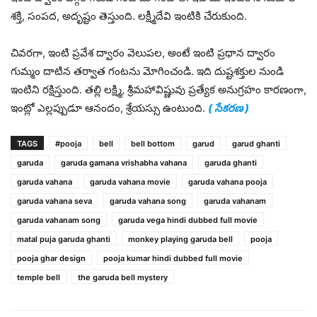
శక్తి, సంపద, అదృష్టం తెస్తుంది. లక్ష్మీదేవి ఇంటికి చేరుకుంది.
చివరగా, ఇంటి ప్రవేశ ద్వారం వెలుపల, అంటే ఇంటి ప్రధాన ద్వారం
గుమ్మం దాటిన తర్వాత గంటను మోగించండి. ఇది దుష్టశక్తుల నుండి
ఇంటిని రక్షిస్తుంది. తల్లి లక్ష్మి, శ్రీమహావిష్ణువు ప్రత్యేక అనుగ్రహం కారణంగా,
ఇంట్లో ఎల్లప్పుడూ ఆనందం, శ్రేయస్సు ఉంటుంది.
( సేకరణ )
TAGS
#pooja
bell
bell bottom
garud
garud ghanti
garuda
garuda gamana vrishabha vahana
garuda ghanti
garuda vahana
garuda vahana movie
garuda vahana pooja
garuda vahana seva
garuda vahana song
garuda vahanam
garuda vahanam song
garuda vega hindi dubbed full movie
matal puja garuda ghanti
monkey playing garuda bell
pooja
pooja ghar design
pooja kumar hindi dubbed full movie
temple bell
the garuda bell mystery