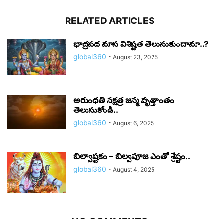
RELATED ARTICLES
భాద్రపద మాస విశిష్టత తెలుసుకుందామా..?
global360
-
August 23, 2025
అరుంధతి నక్షత్ర జన్మ వృత్తాంతం
తెలుసుకోండి..
global360
-
August 6, 2025
బిల్వాష్టకం – బిల్వపూజ ఎంతో శ్రేష్టం..
global360
-
August 4, 2025