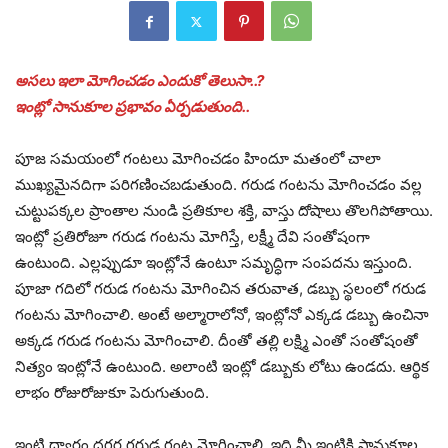
అసలు ఇలా మోగించడం ఎందుకో తెలుసా..?
ఇంట్లో సానుకూల ప్రభావం ఏర్పడుతుంది..
పూజ సమయంలో గంటలు మోగించడం హిందూ మతంలో చాలా
ముఖ్యమైనదిగా పరిగణించబడుతుంది. గరుడ గంటను మోగించడం వల్ల
చుట్టుపక్కల ప్రాంతాల నుండి ప్రతికూల శక్తి, వాస్తు దోషాలు తొలగిపోతాయి.
ఇంట్లో ప్రతిరోజూ గరుడ గంటను మోగిస్తే, లక్ష్మీ దేవి సంతోషంగా
ఉంటుంది. ఎల్లప్పుడూ ఇంట్లోనే ఉంటూ సమృద్ధిగా సంపదను ఇస్తుంది.
పూజా గదిలో గరుడ గంటను మోగించిన తరువాత, డబ్బు స్థలంలో గరుడ
గంటను మోగించాలి. అంటే అల్మారాలోనో, ఇంట్లోనో ఎక్కడ డబ్బు ఉంచినా
అక్కడ గరుడ గంటను మోగించాలి. దీంతో తల్లి లక్ష్మి ఎంతో సంతోషంతో
నిత్యం ఇంట్లోనే ఉంటుంది. అలాంటి ఇంట్లో డబ్బుకు లోటు ఉండదు. ఆర్థిక
లాభం రోజురోజుకూ పెరుగుతుంది.
ఇంటి ద్వారం దగ్గర గరుడ గంట మోగించాలి. ఇది మీ ఇంటికి సానుకూల