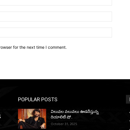
Email:*
Website:
rowser for the next time I comment.
POPULAR POSTS
విలువల వలువలు ఊడదీస్తున్న
్
రియాలిటీ షో..
October 31, 2025