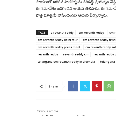
హయాంలో జరిగిన పొరపాట్లను సరిదిద్దే ప్రయత్నం చేస్
ఈ సమావేశం జరిగిందని ఆయన తెలిపారు. ఈ సమావేశంల
పాత్ర మాత్రమే పోషించిందని ఆయన పేర్కొన్నారు.
TAGS
a revanth reddy
cm revanth reddy
cm r
cm revanth reddy delhi tour
cm revanth reddy first 
cm revanth reddy press meet
cm revanth reddy sat
revanth reddy
revanth reddy cm
revanth reddy 
telangana cm revanth reddy in tirumala
telangana 
Share
Previous article