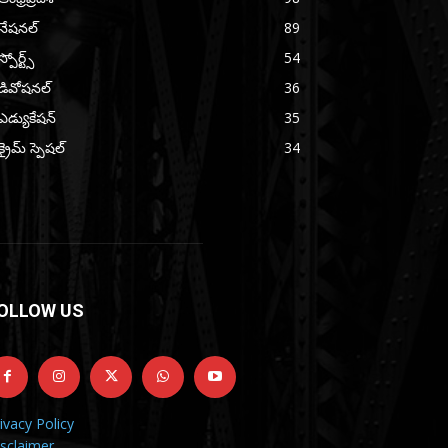
నేషనల్
89
స్పోర్ట్స్
54
డివోషనల్
36
ఎడ్యుకేషన్
35
క్రైమ్ స్పెషల్
34
OLLOW US
ivacy Policy
sclaimer