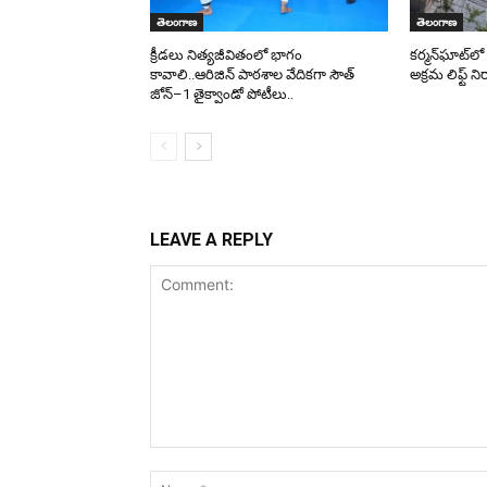
తెలంగాణ
తెలంగాణ
క్రీడలు నిత్యజీవితంలో భాగం
కర్మన్‌ఘాట్‌లో
కావాలి..ఆరిజిన్ పాఠశాల వేదికగా సౌత్
అక్రమ లిఫ్ట్ ని
జోన్–1 తైక్వాండో పోటీలు..
LEAVE A REPLY
Comment: