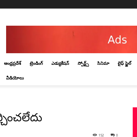
Thursday, August 6, 2026
ఆంధ్రప్రదేశ్
ట్రెండింగ్‌
ఎడ్యుకేషన్
స్పోర్ట్స్
సినిమా
లైఫ్ స్టైల్
వీడియోలు
చించలేదు
152
0