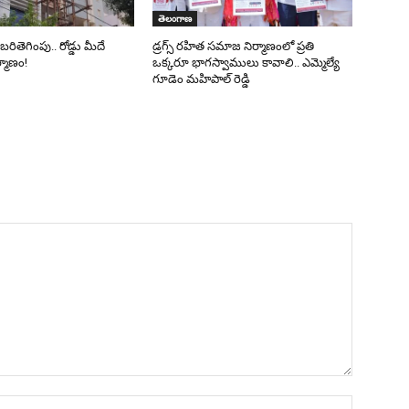
తెలంగాణ
 బరితెగింపు.. రోడ్డు మీదే
డ్రగ్స్ రహిత సమాజ నిర్మాణంలో ప్రతి
ర్మాణం!
ఒక్కరూ భాగస్వాములు కావాలి.. ఎమ్మెల్యే
గూడెం మహిపాల్ రెడ్డి
Name:*