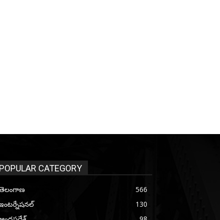
POPULAR CATEGORY
తెలంగాణ
566
ఇంటర్నేషనల్
130
ఆంధ్రప్రదేశ్
98