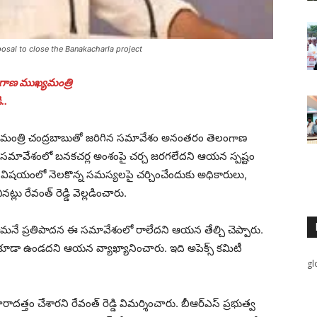
posal to close the Banakacharla project
లంగాణ ముఖ్యమంత్రి
..
్ ముఖ్యమంత్రి చంద్రబాబుతో జరిగిన సమావేశం అనంతరం తెలంగాణ
. ఈ సమావేశంలో బనకచర్ల అంశంపై చర్చ జరగలేదని ఆయన స్పష్టం
లాల విషయంలో నెలకొన్న సమస్యలపై చర్చించేందుకు అధికారులు,
్లు రేవంత్ రెడ్డి వెల్లడించారు.
ర్మిస్తామనే ప్రతిపాదన ఈ సమావేశంలో రాలేదని ఆయన తేల్చి చెప్పారు.
 కూడా ఉండదని ఆయన వ్యాఖ్యానించారు. ఇది అపెక్స్ కమిటీ
gl
ాదత్తం చేశారని రేవంత్ రెడ్డి విమర్శించారు. బీఆర్ఎస్ ప్రభుత్వ