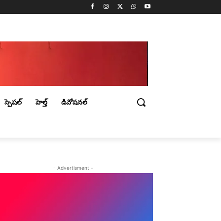
స్పెషల్
హెల్త్
డివోషనల్
- Advertisment -