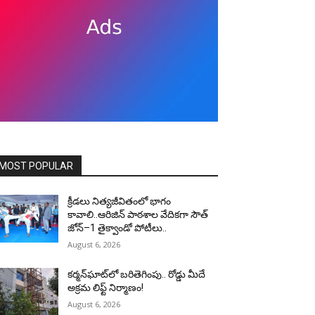
MOST POPULAR
క్రీడలు నిత్యజీవితంలో భాగం
కావాలి..ఆరిజిన్ పాఠశాల వేదికగా సౌత్
జోన్–1 తైక్వాండో పోటీలు..
August 6, 2026
కర్మన్‌ఘాట్‌లో బరితెగింపు.. రోడ్డు మీదే
అక్రమ లిఫ్ట్ నిర్మాణం!
August 6, 2026