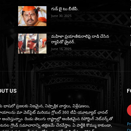
గుడ్ బై టు బీజేపీ..
June 30, 2025
మహిళా ప్రయాణికురాలిపై దాడి చేసిన
ర్యాపిడో డ్రైవర్‌..
June 16, 2025
OUT US
F
ు భాషలో ప్రజలకు నిజమైన, నిష్పాక్షిక వార్తలు, విశ్లేషణలు,
్రాయాలను మా వెబ్‌సైట్ మరియు గ్లోబల్ 360 టీవీ యూట్యూబ్ ఛానల్
 అందిస్తున్నాం. రెండు తెలుగు రాష్ట్రాల్లో అంకితమైన రిపోర్టింగ్ నెట్‌వర్క్‌తో
Pr
ల గ్రౌండ్ సమాచారాన్ని తక్షణమే చేరవేస్తాం. ఏ పార్టీకి కొమ్ము కాకుండా,
Di