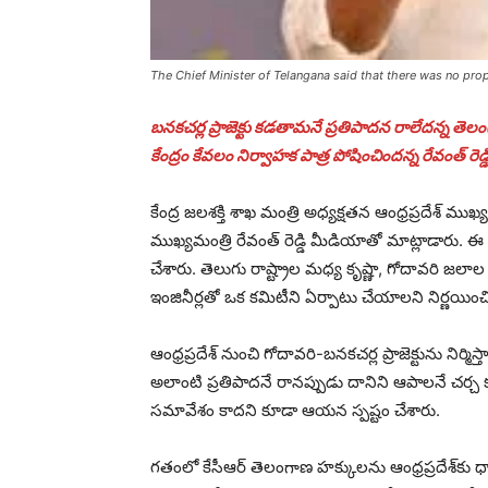
The Chief Minister of Telangana said that there was no pro
బనకచర్ల ప్రాజెక్టు కడతామనే ప్రతిపాదన రాలేదన్న తె
కేంద్రం కేవలం నిర్వాహక పాత్ర పోషించిందన్న రేవంత్ రెడ్డి
కేంద్ర జలశక్తి శాఖ మంత్రి అధ్యక్షతన ఆంధ్రప్రదేశ
ముఖ్యమంత్రి రేవంత్ రెడ్డి మీడియాతో మాట్లాడారు
చేశారు. తెలుగు రాష్ట్రాల మధ్య కృష్ణా, గోదావరి జ
ఇంజినీర్లతో ఒక కమిటీని ఏర్పాటు చేయాలని నిర్ణయించినట
ఆంధ్రప్రదేశ్ నుంచి గోదావరి-బనకచర్ల ప్రాజెక్టును ని
అలాంటి ప్రతిపాదనే రానప్పుడు దానిని ఆపాలనే చర్చ
సమావేశం కాదని కూడా ఆయన స్పష్టం చేశారు.
గతంలో కేసీఆర్ తెలంగాణ హక్కులను ఆంధ్రప్రదేశ్‌కు ధార