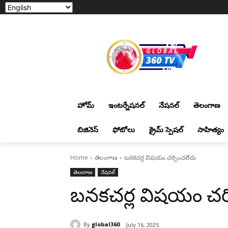
హోమ్
ఇంటర్నేషనల్
నేషనల్
తెలంగాణ
బిజినెస్
ఫోటోలు
క్రైమ్ స్పెషల్
సాహిత్యం
Home
తెలంగాణ
బనకచర్ల విషయం చర్చించలేదు
తెలంగాణ
నేషనల్
బనకచర్ల విషయం చర్
By
global360
July 16, 2025