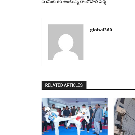
ఐ డోంట్ కేర్ అంటున్న రాంగోపాల్ వర్మ
global360
RELATED ARTICLES