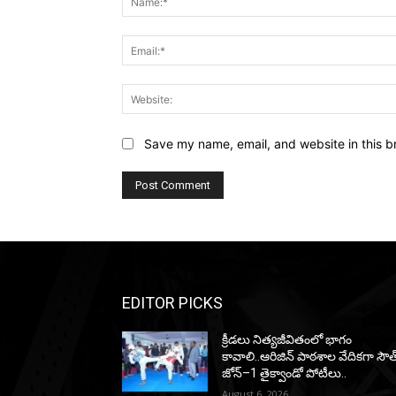
Save my name, email, and website in this b
EDITOR PICKS
క్రీడలు నిత్యజీవితంలో భాగం
కావాలి..ఆరిజిన్ పాఠశాల వేదికగా సౌత
జోన్–1 తైక్వాండో పోటీలు..
August 6, 2026