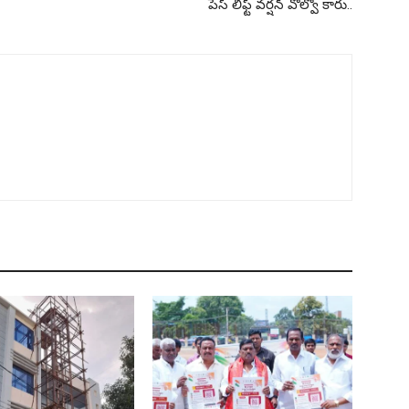
పేస్ లిఫ్ట్ వర్షన్ వోల్వో కారు..