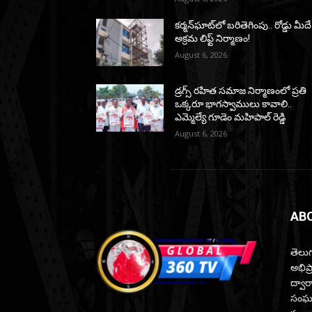
కర్మన్‌ఘాట్‌లో బరితెగింపు.. రోడ్డు మీదే
అక్రమ లిఫ్ట్ నిర్మాణం!
August 6, 2026
డ్రగ్స్ రహిత సమాజ నిర్మాణంలో ప్రతి
ఒక్కరూ భాగస్వాములు కావాలి..
ఎమ్మెల్యే గూడెం మహిపాల్ రెడ్డి
August 6, 2026
AB
తెలుగ
అభిప
ద్వారా
సంఘటన