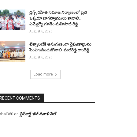
డ్రగ్స్ రహిత సమాజ నిర్మాణంలో ప్రతి
ఒక్కరూ భాగస్వాములు కావాలి..
ఎమ్మెల్యే గూడెం మహిపాల్ రెడ్డి
August 6, 2026
టెక్నాలజీకి అనుగుణంగా నైపుణ్యాలను
పెంపొందించుకోవాలి: మల్‌రెడ్డి రాంరెడ్డి.
August 6, 2026
Load more
RECENT COMMENTS
ఫ్లిప్‌కార్ట్ ‘బిగ్ దివాళీ సేల్’
obal360
on