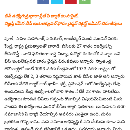
బీసీ ఉద్యోగుస్తుల్లారా ప్లీజ్ పే బ్యాక్ టు సొసైటీ..
విజ్ఞప్తి చేసిన బీసీ ఇంటలెక్చువల్ ఫోరం చైర్మన్ రిటైర్డ్ ఐఏఎస్ చిరంజీవులు
పూలే, సాహు మహారాజ్, పెరియార్, అంబేద్కర్ నుండి మండల్ వరకు
కేంద్ర, రాష్ట్ర ప్రభుత్వాలతో పోరాడి, బీసీలకు 27 శాతం రిజర్వేషన్స్
తీసుకొస్తే.. వాటి ఫలితంగా కాస్త విద్యా, ఉద్యోగ రంగంలోకి వచ్చాం అని
బీసీ ఇంటలెక్చువల్ ఫోరం చైర్మన్ చిరంజీవులు అన్నారు. స్వాతంత్ర
తొలినాళ్లలో అంటే 1993 వరకు కేంద్రములో,1973 వరకు రాష్ట్రం లో..
రిజర్వేషన్లు లేక 2, 3 తరాలు నష్టపోయిన జాతి బీసీల జాతి అని అన్నారు.
బీసీలకు నేటికి బ్యాక్ లాగ్ ఖాళీల భర్తీ, ప్రమోషన్ లలో రిజర్వేషన్లు లేవు..
అందువలన కేంద్ర ఉద్యోగాలలో వారి శాతం నేటికీ 22 శాతం దాటలేదు.
ఉద్యోగాలు పొందిన బీసీలు గుర్తించు కోవాల్సిన విషయమేమిటంటే మీరు
పొందిన ఈ ఉద్యోగాలు ఎందరో బీసీల త్యాగ ఫలితాలు. అందువలన తిరిగి
సమాజానికి పే బ్యాక్ చేయాల్సిన అవసరం ఎంతైనా ఉంది. మనం
బ్రతకటం గొప్ప కాదు.. మన సమాజ అభివృద్ధి కి పని చేయడం కూడా మన
భాద్యత.. అప్పుడే మన జీవితానికీ ఒక అర్థం, పరమార్థం అన్నారు. మీరు