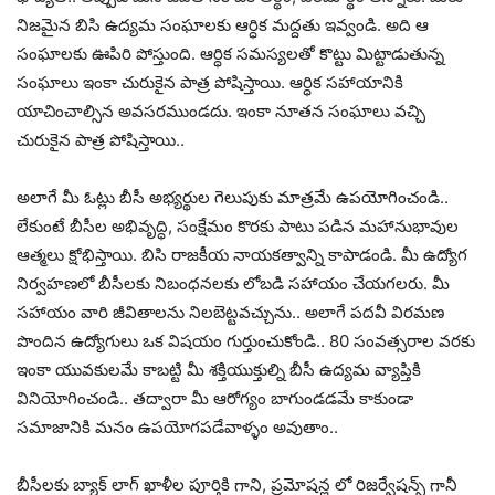
నిజమైన బిసి ఉద్యమ సంఘాలకు ఆర్ధిక మద్దతు ఇవ్వండి. అది ఆ
సంఘాలకు ఊపిరి పోస్తుంది. ఆర్ధిక సమస్యలతో కొట్టు మిట్టాడుతున్న
సంఘాలు ఇంకా చురుకైన పాత్ర పోషిస్తాయి. ఆర్ధిక సహాయానికి
యాచించాల్సిన అవసరముండదు. ఇంకా నూతన సంఘాలు వచ్చి
చురుకైన పాత్ర పోషిస్తాయి..
అలాగే మీ ఓట్లు బీసీ అభ్యర్థుల గెలుపుకు మాత్రమే ఉపయోగించండి..
లేకుంటే బీసీల అభివృద్ధి, సంక్షేమం కొరకు పాటు పడిన మహానుభావుల
ఆత్మలు క్షోభిస్తాయి. బిసి రాజకీయ నాయకత్వాన్ని కాపాడండి. మీ ఉద్యోగ
నిర్వహణలో బీసీలకు నిబంధనలకు లోబడి సహాయం చేయగలరు. మీ
సహాయం వారి జీవితాలను నిలబెట్టవచ్చును.. అలాగే పదవీ విరమణ
పొందిన ఉద్యోగులు ఒక విషయం గుర్తుంచుకోండి.. 80 సంవత్సరాల వరకు
ఇంకా యువకులమే కాబట్టి మీ శక్తియుక్తుల్ని బీసీ ఉద్యమ వ్యాప్తికి
వినియోగించండి.. తద్వారా మీ ఆరోగ్యం బాగుండడమే కాకుండా
సమాజానికి మనం ఉపయోగపడేవాళ్ళం అవుతాం..
బీసీలకు బ్యాక్ లాగ్ ఖాళీల పూర్తికి గాని, ప్రమోషన్ల లో రిజర్వేషన్స్ గానీ