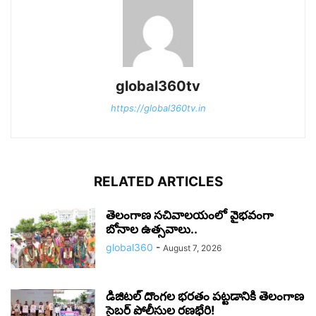
global360tv
https://global360tv.in
RELATED ARTICLES
తెలంగాణ సచివాలయంలో వైభవంగా
బోనాల ఉత్సవాలు..
global360
-
August 7, 2026
డిజిటల్ దొంగల భరతం పట్టడానికి తెలంగాణ
సైబర్ పోలీసుల రణభేరి!