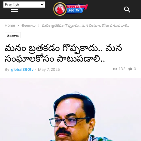
Home
తెలంగాణ
మనం బ్రతకడం గొప్పకాదు.. మన సంఘాలకోసం పాటుపడాలి..
తెలంగాణ
మనం బ్రతకడం గొప్పకాదు.. మన
సంఘాలకోసం పాటుపడాలి..
132
0
By
global360tv
-
May 7, 2025