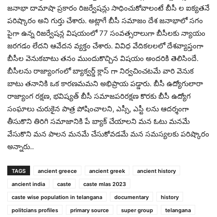
జనాభా దామాషా ప్రకారం రిజర్వేషన్లు సాధించుకోవాలంటే బీసీ ల ఐక్యతనే
పరిష్కారం అని గుర్తు చేశారు. అట్లాగే బీసీ సమాజం దేశ జనాభాలో సగం
పైగా ఉన్న రిజర్వేషన్ల విషయంలో 77 సంవత్సరాలుగా బీసీలకు న్యాయం
జరగడం లేదని ఆవేదన వ్యక్తం చేశారు. వివిధ వేదికలలలో దేశవ్యాప్తంగా
బీసీల వెనుకబాటు తనం ముందుకొచ్చిన విషయం అందరికి తెలిసిందే.
బీసీలను రాజ్యాంగంలో బ్యాక్వర్డ్ క్లాస్ గా నిర్వచించటమే వారి వెనుక
బాటు తనానికి ఒక కారణమమని అభిప్రాయ పడ్డారు. బీసీ ఉద్యోగులారా
రాజ్యాంగ రక్షణ, భవిష్యత్ బీసీ సమాజపరిరక్షణ కొరకు బీసీ ఉద్యోగ
సంఘాలు చురుకైన పాత్ర పోషించాలని, ఎస్సీ, ఎస్టీ లను ఆదర్శంగా
తీసుకొని తిరిగి సమాజానికి పే బ్యాక్ చేయాలని మన ఓటు మనమే
వేసుకొని మన పాలన మనమే చేసుకోవడమే మన సమస్యలకు పరిష్కారం
అన్నారు..
TAGS
ancient greece
ancient greek
ancient history
ancient india
caste
caste mlas 2023
caste wise population in telangana
documentary
history
politcians profiles
primary source
super group
telangana