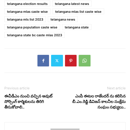
telangana election results
telangana latest news
telangana mlas caste wise
telangana mlas list caste wise
telangana mls list 2023
telangana news
telangana population caste wise
telangana state
telangana state bc caste mlas 2023
Previous article
Next article
ఈవీడీఎం నుంచి వచ్చిన అవుట్
ఎంపీ ఈటల రాజేందర్ ను కలిసిన
సోర్సింగ్ కార్మికులను తిరిగి
బీ.ఎం.రెడ్డి డివిజన్ కాలనీల సంక్షేమ
తీసుకోవాలి..
సంఘం సభ్యులు..