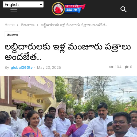
Home
తెలంగాణ
లబ్దిదారులకు ఇళ్ల మంజూరు పత్రాలు అందజేత..
తెలంగాణ
లబ్దిదారులకు ఇళ్ల మంజూరు పత్రాలు
అందజేత..
104
0
By
global360tv
-
May 23, 2025