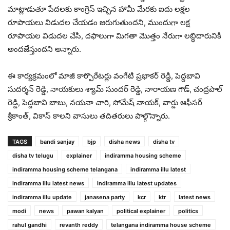
మాట్లాడుతూ పేదలకు కాంగ్రెస్ ఇచ్చిన హామీ మేరకు ఐదు లక్షల
రూపాయలు విడుదల చేయడం జరుగుతుందని, ముందుగా లక్ష
రూపాయల విడుదల చేసి, దఫాలుగా మిగతా మొత్తం నేరుగా లబ్ధిదారునికి
అందజేస్తుందని అన్నారు.
ఈ కార్యక్రమంలో మాజీ కార్పొరేటర్లు వంగేటి ప్రభాకర్ రెడ్డి, పెద్దబావి
సుదర్శన్ రెడ్డి, నాయకులు శ్యామ్ సుందర్ రెడ్డి, నారాయణ గౌడ్, చంద్రపాల్
రెడ్డి, పెద్దబావి బాబు, నయనా చారి, సోమేష్ నాయక్, వార్డు ఆఫీసర్
శ్రీకాంత్, వికాస్ కాలని వాసులు తదితరులు పాల్గొన్నారు.
TAGS
bandi sanjay
bjp
disha news
disha tv
disha tv telugu
explainer
indiramma housing scheme
indiramma housing scheme telangana
indiramma illu latest
indiramma illu latest news
indiramma illu latest updates
indiramma illu update
janasena party
kcr
ktr
latest news
modi
news
pawan kalyan
political explainer
politics
rahul gandhi
revanth reddy
telangana indiramma house scheme