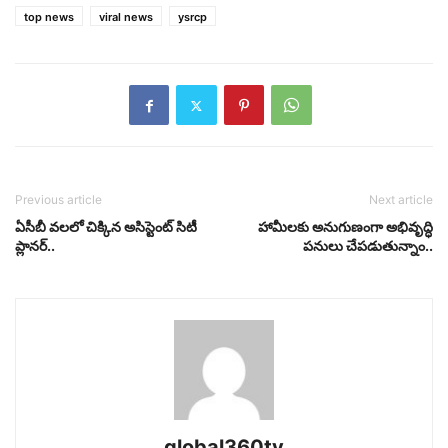
top news
viral news
ysrcp
Previous article
Next article
ఏసీబీ వలలో చిక్కిన అసిస్టెంట్ సిటీ
హామీలకు అనుగుణంగా అభివృద్ధి
ప్లానర్..
పనులు చేపడుతున్నాం..
global360tv