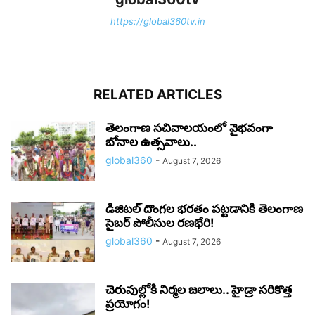
https://global360tv.in
RELATED ARTICLES
తెలంగాణ సచివాలయంలో వైభవంగా
బోనాల ఉత్సవాలు..
global360
-
August 7, 2026
డిజిటల్ దొంగల భరతం పట్టడానికి తెలంగాణ
సైబర్ పోలీసుల రణభేరి!
global360
-
August 7, 2026
చెరువుల్లోకి నిర్మల జలాలు.. హైడ్రా సరికొత్త
ప్రయోగం!