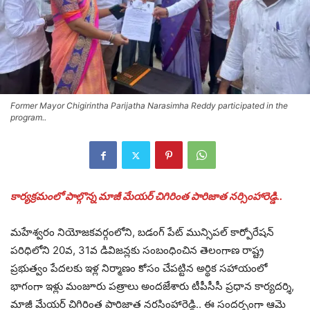
Former Mayor Chigirintha Parijatha Narasimha Reddy participated in the
program..
కార్యక్రమంలో పాల్గొన్న మాజీ మేయర్ చిగిరింత పారిజాత నర్సింహారెడ్డి..
మహేశ్వరం నియోజకవర్గంలోని, బడంగ్ పేట్ మున్సిపల్ కార్పోరేషన్
పరిధిలోని 20వ, 31వ డివిజన్లకు సంబంధించిన తెలంగాణ రాష్ట్ర
ప్రభుత్వం పేదలకు ఇళ్ల నిర్మాణం కోసం చేపట్టిన అర్థిక సహాయంలో
భాగంగా ఇళ్లు మంజూరు పత్రాలు అందజేశారు టీపీసీసీ ప్రధాన కార్యదర్శి,
మాజీ మేయర్ చిగిరింత పారిజాత నరసింహారెడ్డి.. ఈ సందర్భంగా ఆమె