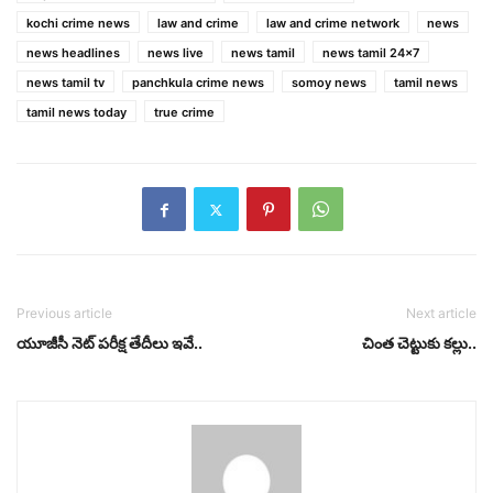
kochi crime news
law and crime
law and crime network
news
news headlines
news live
news tamil
news tamil 24x7
news tamil tv
panchkula crime news
somoy news
tamil news
tamil news today
true crime
Previous article
Next article
యూజీసీ నెట్‌ పరీక్ష తేదీలు ఇవే..
చింత చెట్టుకు కల్లు..