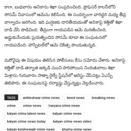
కాగా, బుధవారం అనికాను శిఖా సంప్రదించింది. ప్రొఫెసర్ కాలనీలోని
సోనమ్ నివాసంలో ఆమెను కలిసింది. ఈ సందర్భంగా వారిద్దరి మధ్య తీవ్ర
వాగ్వాదం జరిగింది. ఇది ఘర్షణకు దారితీయడంతో అనికాపై కత్తితో శిఖా
దాడి చేసి పొడిచింది. తీవ్రంగా గాయపడిన ఆమె మరణించింది.
అడ్డుకునేందుకు ప్రయత్నించిన సోనమ్ కూడా ఈ సంఘటనలో
గాయపడింది. హాస్పిటల్‌లో ఆమె చికిత్స పొందుతున్నది.
మరోవైపు ఈ విషయం తెలిసిన పోలీసులు కేసు నమోదు చేశారు. అనికాపై
కత్తితో దాడి తర్వాత అక్కడి నుంచి పారిపోయిన నిందితురాలు శిఖా
మిశ్రాను గురువారం సాత్నా రైల్వే స్టేషన్‌లో అరెస్టు చేసినట్లు ఏఎస్పీ
తెలిపారు. ఈ సంఘటనపై దర్యాప్తు చేస్తున్నట్లు వెల్లడించారు.
TAGS
ankleshwar crime news
beed news
breaking news
crime
crime news
haryana crime news
kalyan crima latest news
kalyan crime news
kalyan crime news today
kalyan crime news video
kalyan kolshewadi crime news
khulna crime news