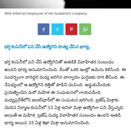
Wife killed an employee of her husband's company.
భర్త కంపెనీలో పని చేసే ఉద్యోగిని హత్య చేసిన భార్య..
భర్త కంపెనీలో పని చేసే ఉద్యోగినితో అతడికి వివాహేతర సంబంధం
ఉందని భార్య అనుమానించింది. దీంతో ఒకరి ఇంట్లో ఆమెను కలిసింది. ఈ
సందర్భంగా వారిద్దరి మధ్య జరిగిన వాగ్వాదం ఘర్షణకు దారి తీసింది. ఈ
నేపథ్యంలో ఆ ఉద్యోగిని కత్తితో పొడిచి చంపింది. అడ్డుకునేందుకు
ప్రయత్నించిన మరో మహిళ ఈ సంఘటనలో గాయపడింది.
మధ్యప్రదేశ్‌లోని జబల్‌పూర్‌లో ఈ సంఘటన జరిగింది. బ్రజేష్ మిశ్రాకు
చెందిన నిర్మాణ కంపెనీలో 33 ఏళ్ల అనికా మిశ్రా ఉద్యోగిగా పని చేస్తున్నది.
అయితే ఆ మహిళ, బ్రజేష్‌ మధ్య వివాహేతర సంబంధం ఉందని అతడి
భార్య అయిన 35 ఏళ్ల శిఖా మిశ్రా అనుమానించింది.