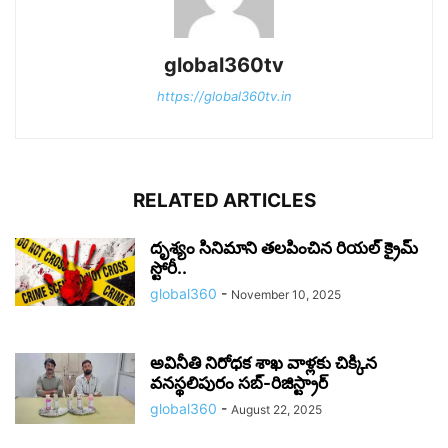
global360tv
https://global360tv.in
RELATED ARTICLES
దృశ్యం సినిమాని తలపించిన రియల్ క్రైమ్
స్టోరీ..
global360
-
November 10, 2025
అవినీతి నిరోధక శాఖ వాళ్లకు చిక్కిన
వనస్థలిపురం సబ్-రిజిస్ట్రార్‌
global360
-
August 22, 2025