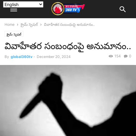
Home
క్రైమ్ స్పెషల్
వివాహేతర సంబంధంపై అనుమానం..
క్రైమ్ స్పెషల్
వివాహేతర సంబంధంపై అనుమానం..
154
0
By
global360tv
-
December 20, 2024