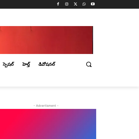
స్పెషల్
హెల్త్
డివోషనల్
- Advertisment -