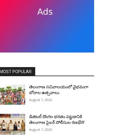
MOST POPULAR
తెలంగాణ సచివాలయంలో వైభవంగా
బోనాల ఉత్సవాలు..
August 7, 2026
డిజిటల్ దొంగల భరతం పట్టడానికి
తెలంగాణ సైబర్ పోలీసుల రణభేరి!
August 7, 2026