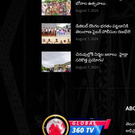
బోనాల ఉత్సవాలు..
August 7, 2026
డిజిటల్ దొంగల భరతం పట్టడానికి
తెలంగాణ సైబర్ పోలీసుల రణభేరి!
August 7, 2026
చెరువుల్లోకి నిర్మల జలాలు.. హైడ్రా
సరికొత్త ప్రయోగం!
August 7, 2026
AB
తెలుగ
అభిప