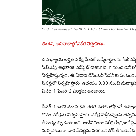
CBSE has released the CETET Admit Cards for Teacher Eligib
ఈ శని, ఆదివారాల్లో పరీక్ష నిర్వహణ..
ఉపాధ్యాయ అర్హత పరీక్ష సీటెట్‌ అడ్మికార్డులను సీబీఎస
సీబీఎస్సీ అధికారిక వెబ్‌సైట్‌ ctet.nic.in నుంచి డౌన్‌లో
నిర్వహిస్తున్నది. ఈ ఏడాది డిసెంబర్‌ సెషన్‌కు సంబంధిం
సెషన్లలో నిర్వహిస్తారు. ఉదయం 9.30 నుంచి మధ్య
పేపర్‌-1, పేపర్‌-2 పరీక్షలు ఉంటాయి.
పేపర్‌-1 ఒకటి నుంచి 5వ తగతి వరకు బోధించే ఉపాధ్
కోసం పరీక్షను నిర్వహిస్తారు. పరీక్ష వెళ్లేటప్పుడు తప్పన
తీసుకెళ్లాల్సి ఉంటుంది. అదేవిధంగా పరీక్ష కేంద్రంలో ప
మర్చిపోయినా వారి పేపర్లను పరిగణనలోకి తీసుకునేది లేద