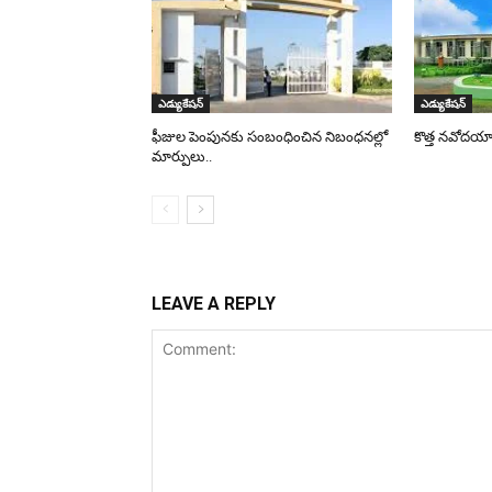
ఎడ్యుకేషన్
ఎడ్యుకేషన్
ఫీజుల పెంపునకు సంబంధించిన నిబంధనల్లో
కొత్త నవోదయాల
మార్పులు..
LEAVE A REPLY