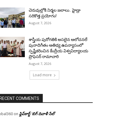
చెరువుల్లోకి నిర్మల జలాలు.. హైడ్రా
సరికొత్త ప్రయోగం!
August 7, 2026
శాస్త్రీయ పురోగతికి అసలైన ఆలోచనలే
పునాదిగీతం ఆతిథ్య ఉపన్యాసంలో
స్పష్టీకరించిన కేంద్రీయ విశ్వవిద్యాలయ
ప్రొఫెసర్ రామాచారి
August 7, 2026
Load more
RECENT COMMENTS
ఫ్లిప్‌కార్ట్ ‘బిగ్ దివాళీ సేల్’
obal360
on