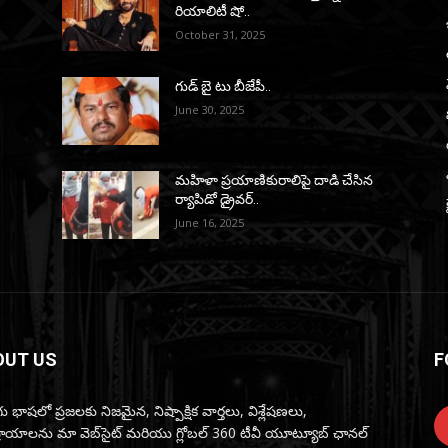
రియాలిటీ షో..
October 31, 2025
గుడ్ బై టు బీజేపీ..
June 30, 2025
మహిళా ప్రయాణికురాలిపై దాడి చేసిన
ర్యాపిడో డ్రైవర్‌..
June 16, 2025
OUT US
F
ు భాషలో ప్రజలకు నిజమైన, నిష్పాక్షిక వార్తలు, విశ్లేషణలు,
్రాయాలను మా వెబ్‌సైట్ మరియు గ్లోబల్ 360 టీవీ యూట్యూబ్ ఛానల్