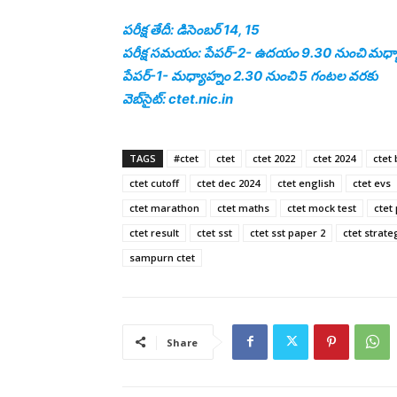
పరీక్ష తేదీ: డిసెంబర్‌ 14, 15
పరీక్ష సమయం: పేపర్‌-2- ఉదయం 9.30 నుంచి మధ్
పేపర్‌-1- మధ్యాహ్నం 2.30 నుంచి 5 గంటల వరకు
వెబ్‌సైట్‌: ctet.nic.in
TAGS
#ctet
ctet
ctet 2022
ctet 2024
ctet 
ctet cutoff
ctet dec 2024
ctet english
ctet evs
ctet marathon
ctet maths
ctet mock test
ctet
ctet result
ctet sst
ctet sst paper 2
ctet strate
sampurn ctet
Share