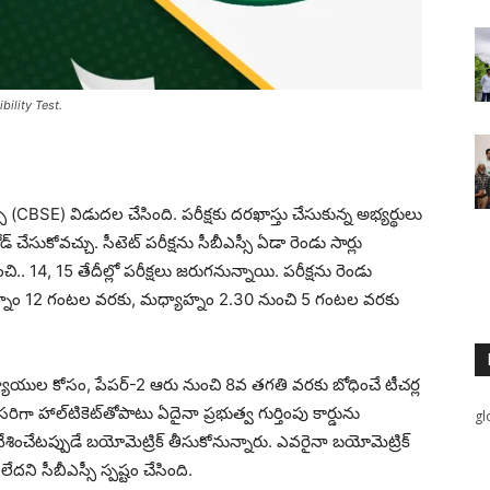
ility Test.
్సీ (CBSE) విడుదల చేసింది. పరీక్షకు దరఖాస్తు చేసుకున్న అభ్యర్థులు
డ్‌ చేసుకోవచ్చు. సీటెట్‌ పరీక్షను సీబీఎస్సీ ఏడా రెండు సార్లు
చి.. 14, 15 తేదీల్లో పరీక్షలు జరుగనున్నాయి. పరీక్షను రెండు
ాహ్నం 12 గంటల వరకు, మధ్యాహ్నం 2.30 నుంచి 5 గంటల వరకు
యాయుల కోసం, పేపర్‌-2 ఆరు నుంచి 8వ తగతి వరకు బోధించే టీచర్ల
ిసరిగా హాల్‌టికెట్‌తోపాటు ఏదైనా ప్రభుత్వ గుర్తింపు కార్డును
gl
్రవేశించేటప్పుడే బయోమెట్రిక్‌ తీసుకోనున్నారు. ఎవరైనా బయోమెట్రిక్‌
ని సీబీఎస్సీ స్పష్టం చేసింది.