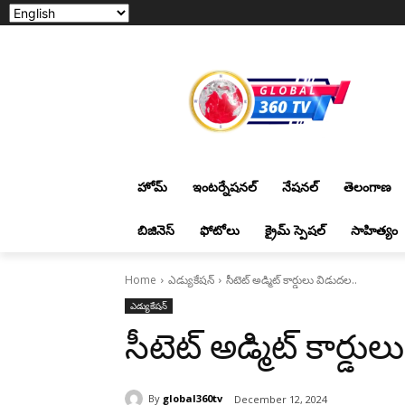
హోమ్
ఇంటర్నేషనల్
నేషనల్
తెలంగాణ
బిజినెస్
ఫోటోలు
క్రైమ్ స్పెషల్
సాహిత్యం
Home
ఎడ్యుకేషన్
సీటెట్‌ అడ్మిట్‌ కార్డులు విడుదల..
ఎడ్యుకేషన్
సీటెట్‌ అడ్మిట్‌ కార్డ
By
global360tv
December 12, 2024