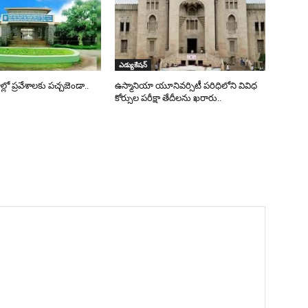
ఎడ్యుకేషన్
్లో ప్రవేశాలకు పచ్చజెండా..
ఉస్మానియా యూనివర్సిటీ పరిధిలోని వివిధ
కోర్సుల పరీక్షా తేదీలను ఖరారు..