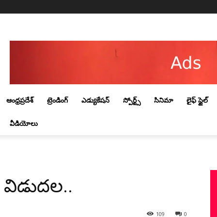
Saturday, August 8, 2026
ఆంధ్రప్రదేశ్
ట్రెండింగ్‌
ఎడ్యుకేషన్
స్పోర్ట్స్
సినిమా
లైఫ్ స్టైల్
వీడియోలు
ులు విడుదల..
109
0