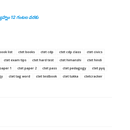
యాహ్నం 12 గంటల వరకు
book list
ctet books
ctet cdp
ctet cdp class
ctet civics
ctet exam tips
ctet hard test
ctet himanshi
ctet hindi
 paper 1
ctet paper 2
ctet pass
ctet pedagogy
ctet pyq
gy
ctet tag word
ctet testbook
ctet tukka
ctetcracker