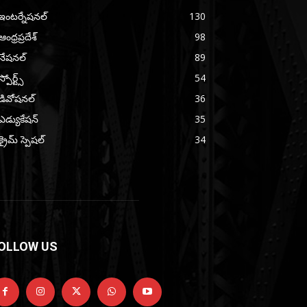
ఇంటర్నేషనల్
130
ఆంధ్రప్రదేశ్
98
నేషనల్
89
స్పోర్ట్స్
54
డివోషనల్
36
ఎడ్యుకేషన్
35
క్రైమ్ స్పెషల్
34
OLLOW US