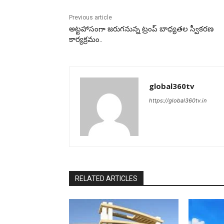
Previous article
అట్టహాసంగా జరుగనున్న ట్రంప్‌ బాధ్యతల స్వీకరణ
కార్యక్రమం..
global360tv
https://global360tv.in
RELATED ARTICLES