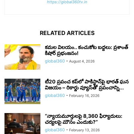
https://global360tv.in
RELATED ARTICLES
కమల విలయం.. కంచుకోట బద్దలు: ప్రశాంత్
కిషోర్ ప్రభంజనం!
global360
-
August 4, 2026
టీ20 ప్రపంచ కప్‌లో పాకిస్థాన్‌పై భారత్ ఘన
విజయం – రికార్డు వ్యూస్‌తో ప్రపంచాన్ని...
global360
-
February 16, 2026
“న్యాయమూర్తులపై 8,360 ఫిర్యాదులు:
చర్యలపై మౌనం ఎందుకు?”
global360
-
February 13, 2026