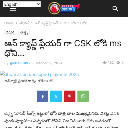
Home
నేషనల్
ఆన్ క్యాప్డ్ ప్లేయర్ గా CSK లోకి ms ధోని…
నేషనల్
స్పోర్ట్స్
ఆన్ క్యాప్డ్ ప్లేయర్ గా CSK లోకి ms
ధోని…
152
0
By
global360tv
-
October 22, 2024
ఆన్ క్యాప్డ్ ప్లేయర్ గా క్స్క్ లోకి ms ధోని
చెన్నై సూపర్ కింగ్స్ జ‌ట్టులో ధోనీ పాత్ర చాల ముఖ్యమైనది. వికెట్ల వెనక
వుండి వ్యూహాలు పన్నడంలో ధోనిని మించిన వారు లేరు అనడంలో