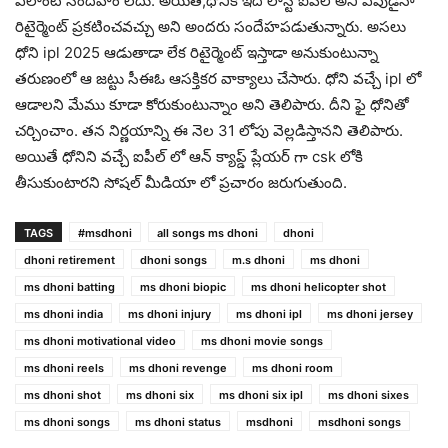
ఎలాంటి సందేహం లేదు. అయితే,ధోనికి ఇదే లాస్ట్ ఐపీల్ అని ఎపుడైనా
రిటైర్మెంట్ ప్రకటించవచ్చు అని అందరు సందేహపడుతున్నారు. అసలు
ధోని ipl 2025 ఆడుతాడా లేక రిటైర్మెంట్ ఇస్తాడా అనుకుంటున్నా
తరుణంలో ఆ జట్టు సీఈఓ ఆసక్తికర వాక్యాలు చేసారు. ధోని వచ్చే ipl లో
ఆడాలని మేము కూడా కోరుకుంటున్నాం అని తెలిపారు. దీని ఫై ధోనితో
చర్చించాం. తన నిర్ణయాన్ని ఈ నెల 31 లోపు వెల్లడిస్తానని తెలిపారు.
అయితే ధోనిని వచ్చే ఐపీల్ లో ఆన్ క్యాప్డ్ ప్లేయర్ గా csk లోకి
తీసుకుంటారని సోషల్ మీడియా లో ప్రచారం జరుగుతుంది.
TAGS
#msdhoni
all songs ms dhoni
dhoni
dhoni retirement
dhoni songs
m.s dhoni
ms dhoni
ms dhoni batting
ms dhoni biopic
ms dhoni helicopter shot
ms dhoni india
ms dhoni injury
ms dhoni ipl
ms dhoni jersey
ms dhoni motivational video
ms dhoni movie songs
ms dhoni reels
ms dhoni revenge
ms dhoni room
ms dhoni shot
ms dhoni six
ms dhoni six ipl
ms dhoni sixes
ms dhoni songs
ms dhoni status
msdhoni
msdhoni songs