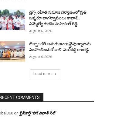
డ్రగ్స్ రహిత సమాజ నిర్మాణంలో ప్రతి
ఒక్కరూ భాగస్వాములు కావాలి..
ఎమ్మెల్యే గూడెం మహిపాల్ రెడ్డి
August 6, 2026
టెక్నాలజీకి అనుగుణంగా నైపుణ్యాలను
పెంపొందించుకోవాలి: మల్‌రెడ్డి రాంరెడ్డి.
August 6, 2026
Load more
RECENT COMMENTS
ఫ్లిప్‌కార్ట్ ‘బిగ్ దివాళీ సేల్’
obal360
on