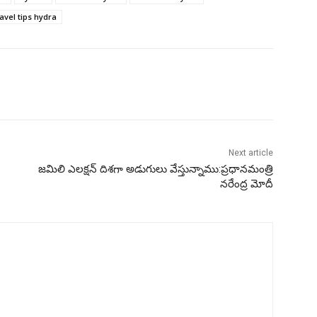
ravel tips hydra
Next article
జమిలి ఎలక్షన్ దిశగా అడుగులు వేస్తున్నాము:ప్రధానమంత్రి
నరేంద్ర మోదీ