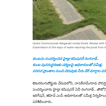
Hydra Commissioner Ranganad visited Kunta. Review with the
Examination of the ways of water reaching the pond from t
కుంటను సందర్శించిన హైడ్రా కమిషనర్ రంగనాధ్..
కుంట పునరుద్దరణకు చర్యలపై అధికారులతో సమీక్ష..
పరిసర ప్రాంతాల నుంచి చెరువుకు నీరు చేరే మార్గాల పర
ఔట‌ర‌రింగురోడ్డుకు చేరువ‌లోని, నాన‌క్‌రామ్‌గూడ చౌ
సందర్శించారు హైడ్రా క‌మిష‌న‌ర్ ఏవీ రంగ‌నాథ్.. తౌటోని
ఇరిగేష‌న్‌, జీహెచ్ ఎంసీ అధికారుల‌తో స‌మీక్ష‌ నిర్వహి
పరిశీలించారు..