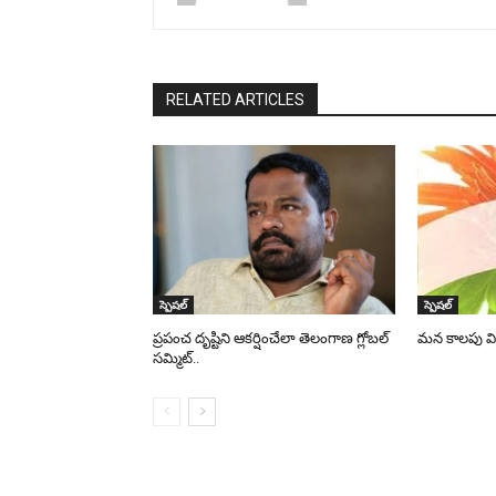
RELATED ARTICLES
స్పెషల్
స్పెషల్
ప్రపంచ దృష్టిని ఆకర్షించేలా తెలంగాణ గ్లోబల్
మన కాలపు వి
సమ్మిట్..