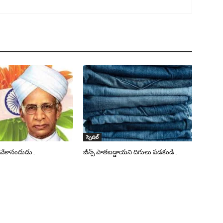
స్పెషల్
వేకానందుడు..
జీన్స్ పాతబడ్డాయని దిగులు పడకండి..