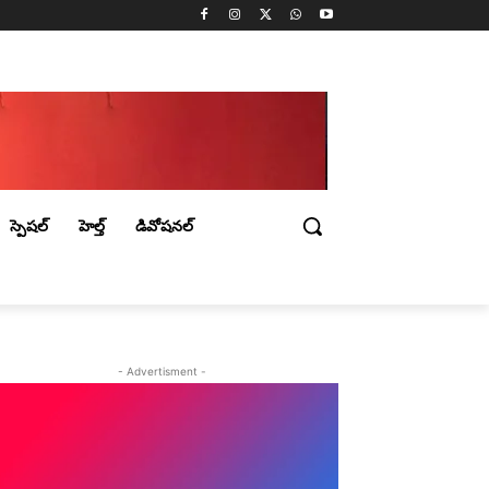
స్పెషల్
హెల్త్
డివోషనల్
- Advertisment -