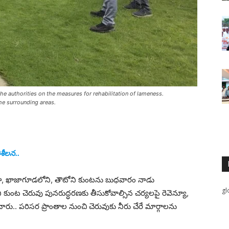
 authorities on the measures for rehabilitation of lameness.
he surrounding areas.
ిశీలన..
ర‌స్తా, ఖాజాగూడ‌లోని, తౌటోని కుంటను బుధ‌వారం నాడు
gl
 కుంట చెరువు పున‌రుద్ధ‌ర‌ణ‌కు తీసుకోవాల్సిన చ‌ర్య‌ల‌పై రెవెన్యూ,
ంచారు.. ప‌రిస‌ర ప్రాంతాల నుంచి చెరువుకు నీరు చేరే మార్గాల‌ను