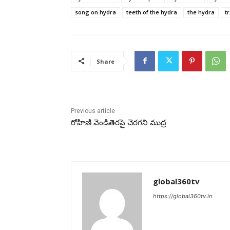
song on hydra
teeth of the hydra
the hydra
t
Share
Previous article
రోహిణి వెండితెరపై చెరగని ముద్ర
global360tv
https://global360tv.in