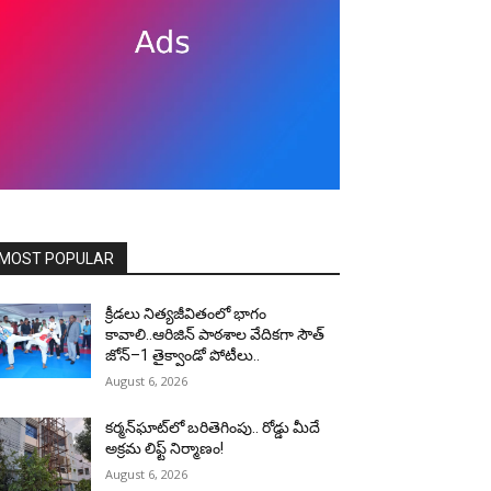
MOST POPULAR
క్రీడలు నిత్యజీవితంలో భాగం
కావాలి..ఆరిజిన్ పాఠశాల వేదికగా సౌత్
జోన్–1 తైక్వాండో పోటీలు..
August 6, 2026
కర్మన్‌ఘాట్‌లో బరితెగింపు.. రోడ్డు మీదే
అక్రమ లిఫ్ట్ నిర్మాణం!
August 6, 2026