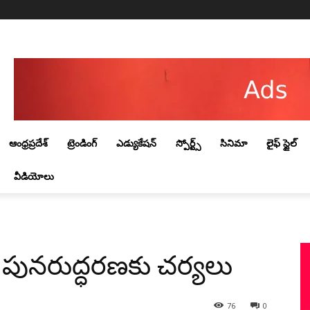
Thursday, August 6, 2026
ఆంధ్రప్రదేశ్
ట్రెండింగ్‌
ఎడ్యుకేషన్
స్పోర్ట్స్
సినిమా
లైఫ్ స్టైల్
వీడియోలు
న‌రుద్ధ‌ర‌ణ‌కు చ‌ర్య‌లు
76
0