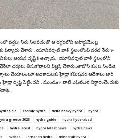
వ‌ర్ష‌పు నీరు నిల‌వ‌డంతో ఆ ద‌గ్గ‌ర‌లోని అపార్టుమెంట్ల
నకు ఫిర్యాదు చేశారు.. యూనివ‌ర్సిటీ ఖాళీ స్థ‌లంలోంచి వ‌ర‌ద నేరుగా
ికులు ఆయన దృష్టికి తెచ్చారు.. యూనివ‌ర్సిటీ ఖాళీ స్థ‌లంలోని
లా చ‌ర్య‌లు తీసుకోవాల‌ని విజ్ఞప్తి చేశారు..తౌటోని కుంట నిండితే
ఏర్పాటు చేయాలంటూ అధికారుల‌కు హైడ్రా క‌మిష‌న‌ర్ ఆదేశాలు జారీ
హైడ్రా దృష్టి పెట్టింద‌ని.. ముందుగా వాటి ఎఫ్‌టీఎల్ నిర్ధారించేందుకు
‌నాథ్..
hydras die
cosmic hydra
delta heavy hydra
hydra
ydra greece 2023
hydra guide
hydra hyderabad
ece
hydra latest
hydra latest news
hydra news
3d
hydras
lernaean hydra
minecraft hydra