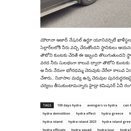
మౌలానా ఆజాద్ నేషనల్ ఉర్ధూ యూనివర్సిటీ ఖాళీస్థ‌లంలో 
సెల్లార్‌ల‌లోకి నీరు వ‌చ్చి చేరుతోంద‌ని స్థానికులు ఆయ
తౌటోని కుంటకు చేరితే ఈ ఇబ్బంది తొలుగుతుంద‌ని స్థాన
వ‌ర‌ద నీరు సుల‌భంగా కాలువ ద్వారా తౌటోని కుంటకు చేరే
ఆ నీరు నేరుగా భ‌గీర‌ధ‌మ్మ చెరువుకు చేరేలా కాలువ 
చేశారు.. నివాసాల మ‌ధ్య ఉన్న చెరువుల పున‌రుద్ధ‌ర‌ణ‌పై 
చ‌ర్య‌లు తీసుకుంటామన్నారు హైడ్రా క‌మిష‌న‌ర్ ఏవీ రంగ
TAGS
100 days hydra
avengers vs hydra
can 
hydra demolition
hydra effect
hydra greece
h
hydra island
hydra island 2023
hydra island gre
hydra officials
hydra squad
hydra tour
hydra