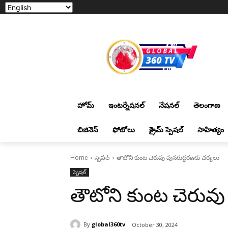
హోమ్
ఇంటర్నేషనల్
నేషనల్
తెలంగాణ
బిజినెస్
ఫోటోలు
క్రైమ్ స్పెషల్
సాహిత్యం
Home
స్పెషల్
తౌటోని కుంట చెరువు పున‌రుద్ధ‌ర‌ణ‌కు చ‌ర్య‌లు
స్పెషల్
తౌటోని కుంట చెరువు పు
By
global360tv
October 30, 2024