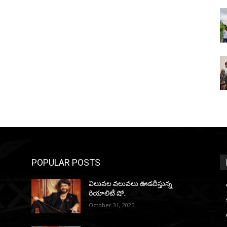
POPULAR POSTS
విలువల వలువలు ఊడదీస్తున్న
రియాలిటీ షో..
October 31, 2025