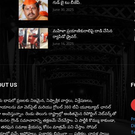
గుడ్ బై టు బీజేపీ..
June 30, 2025
మహిళా ప్రయాణికురాలిపై దాడి చేసిన
ర్యాపిడో డ్రైవర్‌..
June 16, 2025
OUT US
F
ు భాషలో ప్రజలకు నిజమైన, నిష్పాక్షిక వార్తలు, విశ్లేషణలు,
్రాయాలను మా వెబ్‌సైట్ మరియు గ్లోబల్ 360 టీవీ యూట్యూబ్ ఛానల్
 అందిస్తున్నాం. రెండు తెలుగు రాష్ట్రాల్లో అంకితమైన రిపోర్టింగ్ నెట్‌వర్క్‌తో
Pr
ల గ్రౌండ్ సమాచారాన్ని తక్షణమే చేరవేస్తాం. ఏ పార్టీకి కొమ్ము కాకుండా,
Di
 తరఫున సమాజ శ్రేయస్సు కోసం మాత్రమే పని చేస్తాం. సోషల్
T
ాలో వచ్చే అపోహలు, పుకార్లకు భిన్నంగా — పత్రికల, చానళ్ల స్థాయి