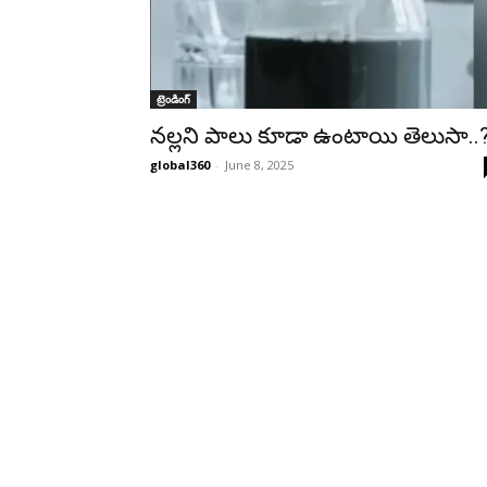
ట్రెండింగ్‌
నల్లని పాలు కూడా ఉంటాయి తెలుసా..
global360
-
June 8, 2025