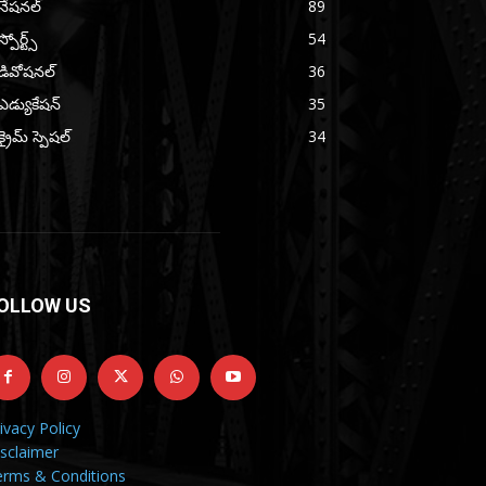
నేషనల్
89
స్పోర్ట్స్
54
డివోషనల్
36
ఎడ్యుకేషన్
35
క్రైమ్ స్పెషల్
34
OLLOW US
ivacy Policy
sclaimer
erms & Conditions