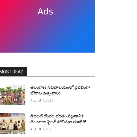
MOST READ
తెలంగాణ సచివాలయంలో వైభవంగా
బోనాల ఉత్సవాలు..
August 7, 2026
డిజిటల్ దొంగల భరతం పట్టడానికి
తెలంగాణ సైబర్ పోలీసుల రణభేరి!
August 7, 2026