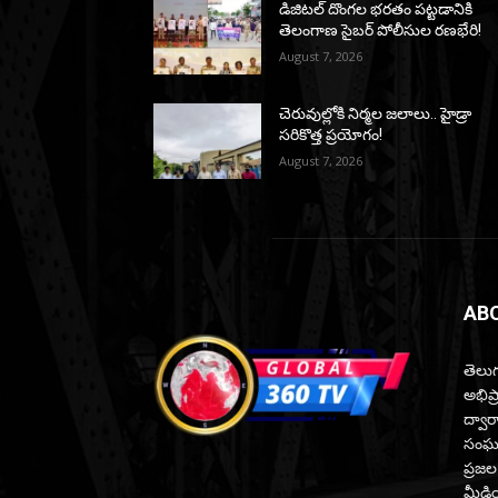
డిజిటల్ దొంగల భరతం పట్టడానికి
తెలంగాణ సైబర్ పోలీసుల రణభేరి!
August 7, 2026
చెరువుల్లోకి నిర్మల జలాలు.. హైడ్రా
సరికొత్త ప్రయోగం!
August 7, 2026
AB
తెలుగ
అభిప
ద్వారా
సంఘటన
ప్రజల
మీడియ