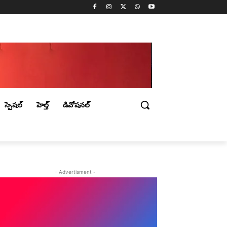
స్పెషల్
హెల్త్
డివోషనల్
- Advertisment -