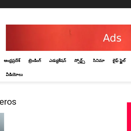
Saturday, August 8, 2026
ఆంధ్రప్రదేశ్
ట్రెండింగ్‌
ఎడ్యుకేషన్
స్పోర్ట్స్
సినిమా
లైఫ్ స్టైల్
వీడియోలు
ceros