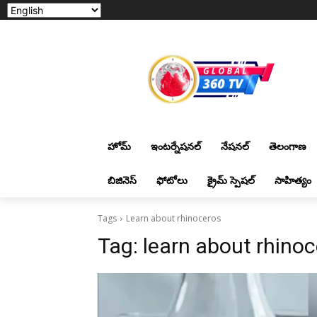
హోమ్
ఇంటర్నేషనల్
నేషనల్
తెలంగాణ
బిజినెస్
ఫోటోలు
క్రైమ్ స్పెషల్
సాహిత్యం
Tags
Learn about rhinoceros
Tag:
learn about rhino