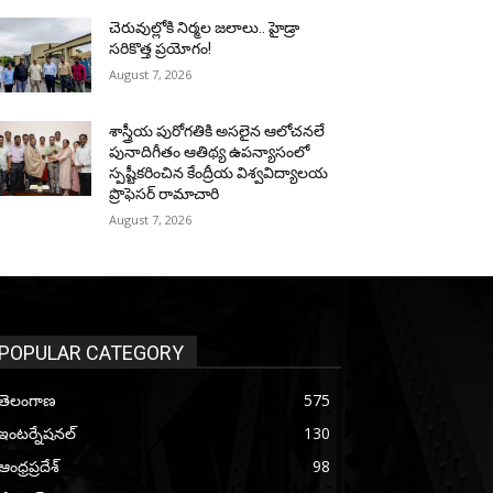
చెరువుల్లోకి నిర్మల జలాలు.. హైడ్రా
సరికొత్త ప్రయోగం!
August 7, 2026
శాస్త్రీయ పురోగతికి అసలైన ఆలోచనలే
పునాదిగీతం ఆతిథ్య ఉపన్యాసంలో
స్పష్టీకరించిన కేంద్రీయ విశ్వవిద్యాలయ
ప్రొఫెసర్ రామాచారి
August 7, 2026
POPULAR CATEGORY
తెలంగాణ
575
ఇంటర్నేషనల్
130
ఆంధ్రప్రదేశ్
98