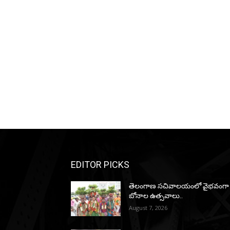
EDITOR PICKS
తెలంగాణ సచివాలయంలో వైభవంగా
బోనాల ఉత్సవాలు..
August 7, 2026