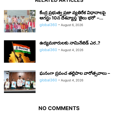
RELATED ARTICLES
కేంద్ర ప్రభుత్వ ప్రజా వ్యతిరేక విధానాలపై
ఆగస్టు 10న దేశవ్యాప్త ‘జైలు భరో’ –...
global360
-
August 6, 2026
ఉద్యమకారులకు నామినేటెడ్ ఎర..?
global360
-
August 4, 2026
ఘనంగా ప్రపంచ తల్లిపాల వారోత్సవాలు –
global360
-
August 4, 2026
NO COMMENTS