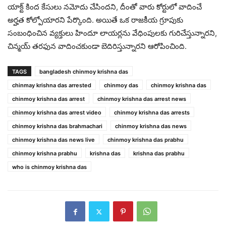
యాక్ట్ కింద కేసులు నమోదు చేసిందని, దీంతో వారు కోర్టులో వాదించే
అర్హత కోల్పోయారని పేర్కొంది. అయితే ఒక రాజకీయ గ్రూపుకు
సంబంధించిన వ్యక్తులు హిందూ లాయర్లను వేధింపులకు గురిచేస్తున్నారని,
చిన్మయ్ తరఫున వాదించకుండా బెదిరిస్తున్నారని ఆరోపించింది.
TAGS
bangladesh chinmoy krishna das
chinmay krishna das arrested
chinmoy das
chinmoy krishna das
chinmoy krishna das arrest
chinmoy krishna das arrest news
chinmoy krishna das arrest video
chinmoy krishna das arrests
chinmoy krishna das brahmachari
chinmoy krishna das news
chinmoy krishna das news live
chinmoy krishna das prabhu
chinmoy krishna prabhu
krishna das
krishna das prabhu
who is chinmoy krishna das