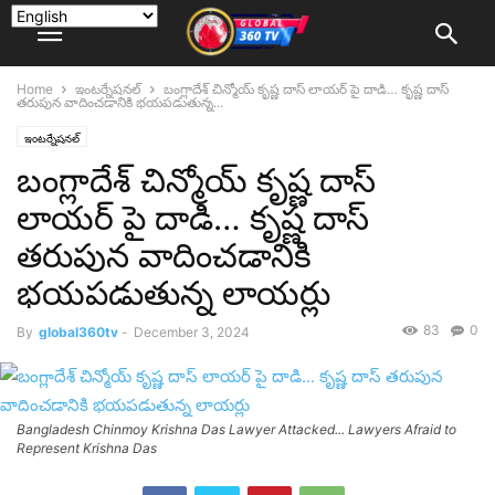
Home
ఇంటర్నేషనల్
బంగ్లాదేశ్ చిన్మోయ్ కృష్ణ దాస్ లాయర్ పై దాడి… కృష్ణ దాస్
తరుపున వాదించడానికి భయపడుతున్న...
ఇంటర్నేషనల్
బంగ్లాదేశ్ చిన్మోయ్ కృష్ణ దాస్
లాయర్ పై దాడి… కృష్ణ దాస్
తరుపున వాదించడానికి
భయపడుతున్న లాయర్లు
83
0
By
global360tv
-
December 3, 2024
Bangladesh Chinmoy Krishna Das Lawyer Attacked... Lawyers Afraid to
Represent Krishna Das