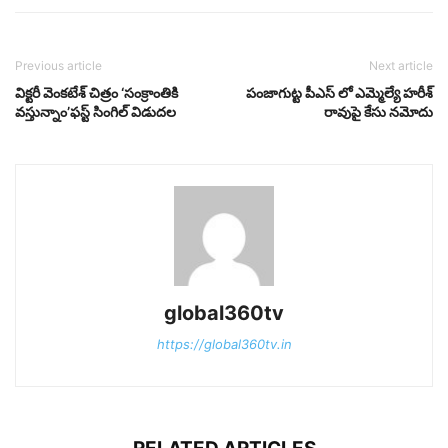
Previous article
Next article
విక్టరీ వెంకటేశ్‌ చిత్రం ‘సంక్రాంతికి
పంజాగుట్ట పీఎస్ లో ఎమ్మెల్యే హరీశ్
వస్తున్నాం’ఫస్ట్ సింగిల్‌ విడుద‌ల
రావుపై కేసు నమోదు
global360tv
https://global360tv.in