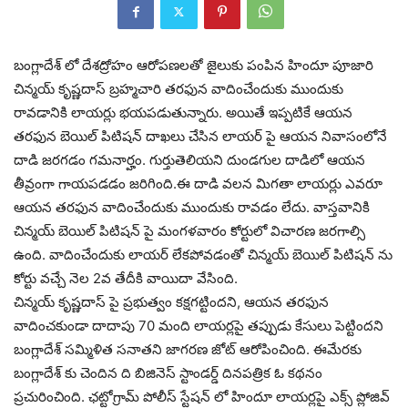
బంగ్లాదేశ్ లో దేశద్రోహం ఆరోపణలతో జైలుకు పంపిన హిందూ పూజారి
చిన్మయ్ కృష్ణదాస్ బ్రహ్మచారి తరఫున వాదించేందుకు ముందుకు
రావడానికి లాయర్లు భయపడుతున్నారు. అయితే ఇప్పటికే ఆయన
తరఫున బెయిల్ పిటిషన్ దాఖలు చేసిన లాయర్ పై ఆయన నివాసంలోనే
దాడి జరగడం గమనార్హం. గుర్తుతెలియని దుండగుల దాడిలో ఆయన
తీవ్రంగా గాయపడడం జరిగింది.ఈ దాడి వలన మిగతా లాయర్లు ఎవరూ
ఆయన తరఫున వాదించేందుకు ముందుకు రావడం లేదు. వాస్తవానికి
చిన్మయ్ బెయిల్ పిటిషన్ పై మంగళవారం కోర్టులో విచారణ జరగాల్సి
ఉంది. వాదించేందుకు లాయర్ లేకపోవడంతో చిన్మయ్ బెయిల్ పిటిషన్ ను
కోర్టు వచ్చే నెల 2వ తేదీకి వాయిదా వేసింది.
చిన్మయ్ కృష్ణదాస్ పై ప్రభుత్వం కక్షగట్టిందని, ఆయన తరఫున
వాదించకుండా దాదాపు 70 మంది లాయర్లపై తప్పుడు కేసులు పెట్టిందని
బంగ్లాదేశ్ సమ్మిళిత సనాతని జాగరణ జోట్ ఆరోపించింది. ఈమేరకు
బంగ్లాదేశ్ కు చెందిన ది బిజినెస్ స్టాండర్డ్ దినపత్రిక ఓ కథనం
ప్రచురించింది. ఛట్టోగ్రామ్ పోలీస్ స్టేషన్ లో హిందూ లాయర్లపై ఎక్స్ ప్లోజివ్