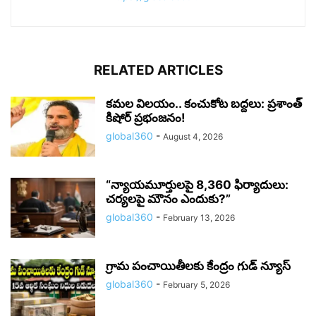
RELATED ARTICLES
కమల విలయం.. కంచుకోట బద్దలు: ప్రశాంత్
కిషోర్ ప్రభంజనం!
global360
-
August 4, 2026
“న్యాయమూర్తులపై 8,360 ఫిర్యాదులు:
చర్యలపై మౌనం ఎందుకు?”
global360
-
February 13, 2026
గ్రామ పంచాయితీలకు కేంద్రం గుడ్ న్యూస్
global360
-
February 5, 2026