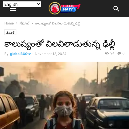
Home
నేషనల్
కాలుష్యంతో విలవిలాడుతున్న ఢిల్లీ
నేషనల్
కాలుష్యంతో విలవిలాడుతున్న ఢిల్లీ
94
0
By
global360tv
-
November 12, 2024