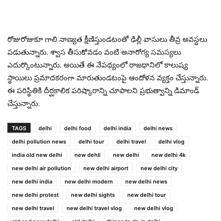
రోజురోజుకూ గాలి నాణ్యత క్షీణిస్తుండటంతో ఢిల్లీ వాసులు తీవ్ర అవస్థలు
పడుతున్నారు. శ్వాస తీసుకోవడం వంటి అనారోగ్య సమస్యలు
ఎదుర్కొంటున్నారు. అయితే ఈ నేపథ్యంలో రాజధానిలో కాలుష్య
స్థాయిలు ప్రమాదకరంగా మారుతుండటంపై ఆందోళన వ్యక్తం చేస్తున్నారు.
ఈ పరిస్థితికి దీర్ఘకాలిక పరిష్కారాన్ని చూపాలని ప్రభుత్వాన్ని డిమాండ్‌
చేస్తున్నారు.
TAGS
delhi
delhi food
delhi india
delhi news
delhi pollution news
delhi tour
delhi travel
delhi vlog
india old new delhi
new dehli
new delhi
new delhi 4k
new delhi air pollution
new delhi airport
new delhi city
new delhi india
new delhi modern
new delhi news
new delhi protest
new delhi sights
new delhi tour
new delhi travel
new delhi travel vlog
new delhi vlog