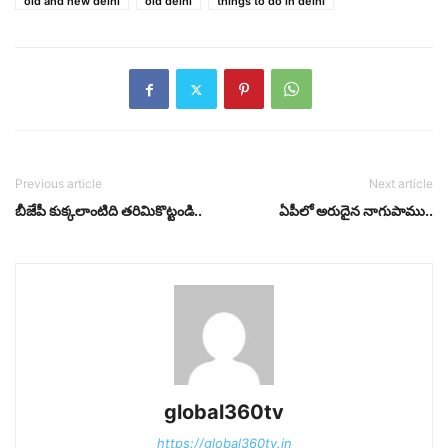
old and new delhi
old delhi
things to do in delhi
Previous article
Next article
బీజేపీ కుక్కలాంటిది తరిమికొట్టండి..
ఏపీలో అరుదైన నాగుపాము..
global360tv
https://global360tv.in