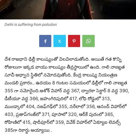
Delhi is suffering from pollution
దేశ రాజధాని ఢిల్లీ కాలుష్యంతో విలవిలాడుతోంది. అయితే గత కొన్ని
రోజులుగా ఇక్కడ వాయు కాలుష్యం తీవ్రస్థాయిలో ఉంది. గాలి నాణ్యత
సూచీ అధ్వాన స్థితిలో నమోదవుతోంది. కేంద్ర కాలుష్య నియంత్రణ
మండలి ప్రకారం.. ఉదయం 8 గంటల సమయంలో ఢిల్లీలో గాలి నాణ్యత
355 గా నమోదైంది.అశోక్‌ విహార్‌ వద్ద 367, ద్వారకా సెక్టార్‌ 8 వద్ద 390,
డీటీయూ వద్ద 366, జహంగిరిపురిలో 417, లోధి రోడ్డులో 313,
ముండ్కాలో 404, నజఫ్‌గఢ్‌లో 355, నరేలాలో 356, ఆనంద్‌ విహార్‌లో
403, ప్రతాప్‌గంజ్‌లో 371, పూసాలో 320, ఆర్‌కే పురంలో 365,
రోహిణిలో 415, షాదీపూర్‌లో 359, వివేక్‌ విహార్‌లో ఏక్యూఐ లెవల్స్‌
385గా రికార్డు అయ్యాయి .