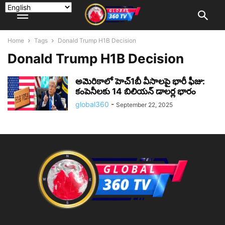
Home
Tags
Donald Trump H1B Decision
Donald Trump H1B Decision
అమెరికాలో హెచ్‌1బీ వీసాలపై భారీ ఫీజు:
కంపెనీలకు 14 బిలియన్ డాలర్ల భారం
global360
-
September 22, 2025