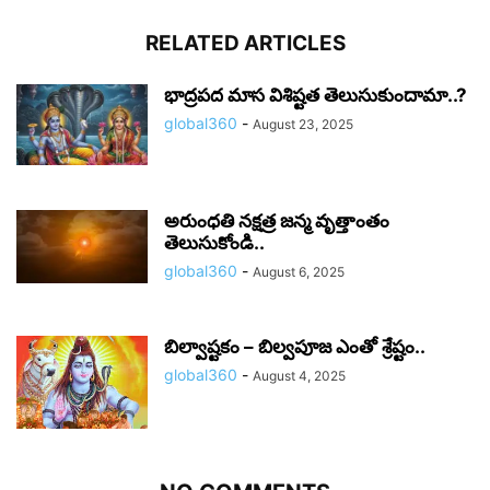
RELATED ARTICLES
భాద్రపద మాస విశిష్టత తెలుసుకుందామా..?
global360
-
August 23, 2025
అరుంధతి నక్షత్ర జన్మ వృత్తాంతం
తెలుసుకోండి..
global360
-
August 6, 2025
బిల్వాష్టకం – బిల్వపూజ ఎంతో శ్రేష్టం..
global360
-
August 4, 2025