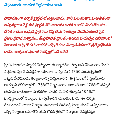
చేస్తుంటారు. అందుకు పెద్ద కారణం ఉంది.
సాధారణంగా చర్చికి క్రైస్తవులే వెళ్తుంటారు.. కానీ కుల మతాలకు అతీతంగా
అన్నివర్గాలు వెళ్లిమరీ ప్రార్ధన చేసే ఆలయం ఒకటి ఉందని మీకు తెలుసా…
దీనికి కారణం అక్కడ ప్రార్ధనలు చేస్తే తమ సంకల్పం నెరవేరుతుందన్నది
ప్రజల ప్రగాఢ విశ్వాసం.. కేంద్రపాలిత ప్రాంతం అయిన పుదుచ్చేరి యానాంలో
సెయింట్‌ ఆన్స్‌ రోమన్ కాథలిక్ చర్చి కేవలం విశ్వాసపరంగానే ప్రత్యేకమైనది
కాదు.. అత్యంత పురాతన చర్చిల్లో ఇది ఒకటి.
ఫ్రెంచ్‌ పాలకుల స్మారక చిహ్నంగా ఈ క్యాథలిక్‌ చర్చి అని చెబుతారు. ఫ్రెంచ్‌
వర్తకులు ఫ్రెంచ్‌ ఎన్‌క్లేవ్‌గా యానాం ఉన్నందున 1750 సంవత్సరంలో
ఇక్కడ నీలిమందు కర్మాగారాన్ని నిర్మించారని, ఈక్రమంలోనే ఫ్రెంచ్‌వారు
ఈచర్చిని తొలినాళ్లలో 1768లో నిర్మించారు. అయితే అది 1768లో వచ్చిన
తుపాను కారణంగా కూలిపోగా ఫాధర్‌ మిచెల్‌ లెక్నామ్‌ 1846లో
పూర్తిస్థాయిలో నిర్మాణం పూర్తిచేశారని చెబుతుంటారు. ఈ చర్చికి
సంబంధించి చాలా నిర్మాణ, అలంకార సామాగ్రి ఫ్రాన్స్‌ నుంచి తెప్పించారు.
చర్చి నిర్మాణం యూరోపియన్‌ గోథిక్‌ శైలిలో నిర్మాణం చేపట్టినట్లు