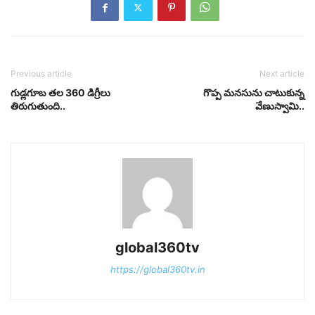
Previous article
Next article
గుడ్లగూబ తల 360 డిగ్రీలు
గొప్ప మనసును చాటుకున్న
తిరుగుతుంది..
వేణుస్వామి..
global360tv
https://global360tv.in