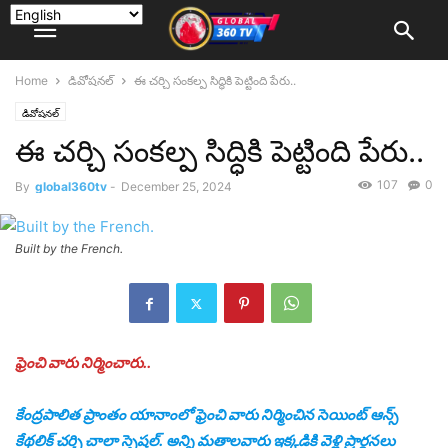
Home
డివోషనల్
ఈ చర్చి సంకల్ప సిద్ధికి పెట్టింది పేరు..
డివోషనల్
ఈ చర్చి సంకల్ప సిద్ధికి పెట్టింది పేరు..
107
0
By
global360tv
-
December 25, 2024
Built by the French.
ఫ్రెంచి వారు నిర్మించారు..
కేంద్ర‌పాలిత ప్రాంతం యానాంలో ఫ్రెంచి వారు నిర్మించిన సెయింట్ ఆన్స్
కేథ‌లిక్ చ‌ర్చి చాలా స్పెష‌ల్‌. అన్ని మతాలవారు ఇక్కడికి వెళ్లి ప్రార్థనలు