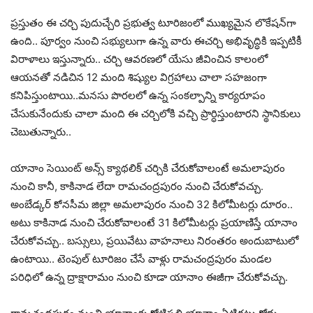
ప్రస్తుతం ఈ చర్చి పుదుచ్చేరి ప్రభుత్వ టూరిజంలో ముఖ్యమైన లొకేషన్‌గా
ఉంది.. పూర్వం నుంచి సభ్యులుగా ఉన్న వారు ఈచర్చి అభివృద్ధికి ఇప్పటికీ
విరాళాలు ఇస్తున్నారు.. చర్చి ఆవరణలో యేసు జీవించిన కాలంలో
ఆయనతో నడిచిన 12 మంది శిష్యుల విగ్రహాలు చాలా సహజంగా
కనిపిస్తుంటాయి..మనసు పొరలలో ఉన్న సంకల్పాన్ని కార్యరూపం
చేసుకునేందుకు చాలా మంది ఈ చర్చిలోకి వచ్చి ప్రార్ధిస్తుంటారని స్థానికులు
చెబుతున్నారు..
యానాం సెయింట్ అన్స్ క్యాథ‌లిక్ చ‌ర్చికి చేరుకోవాలంటే అమ‌లాపురం
నుంచి కానీ, కాకినాడ లేదా రామ‌చంద్ర‌పురం నుంచి చేరుకోవ‌చ్చు.
అంబేడ్కర్‌ కోనసీమ జిల్లా అమలాపురం నుంచి 32 కిలోమీటర్లు దూరం..
అటు కాకినాడ నుంచి చేరుకోవాలంటే 31 కిలోమీటర్లు ప్రయాణిస్తే యానాం
చేరుకోవచ్చు.. బస్సులు, ప్రయివేటు వాహనాలు నిరంతరం అందుబాటులో
ఉంటాయి.. టెంపుల్‌ టూరిజం చేసే వాళ్లు రామచంద్రపురం మండల
పరిధిలో ఉన్న ద్రాక్షారామం నుంచి కూడా యానాం ఈజీగా చేరుకోవచ్చు.