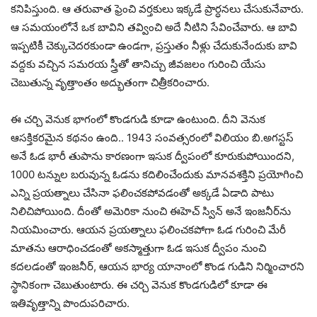
కనిపిస్తుంది. ఆ తరువాత ఫ్రెంచి వర్తకులు ఇక్కడే ప్రార్ధనలు చేసుకునేవారు.
ఆ సమయంలోనే ఒక బావిని తవ్వించి అదే నీటిని సేవించేవారు. ఆ బావి
ఇప్పటికీ చెక్కుచెదరకుండా ఉండగా, ప్రస్తుతం నీళ్లు చేదుకునేందుకు బావి
వద్దకు వచ్చిన సమరయ స్త్రీతో తానిచ్చు జీవజలం గురించి యేసు
చెబుతున్న వృత్తాంతం అద్భుతంగా చిత్రీకరించారు.
ఈ చర్చి వెనుక భాగంలో కొండగుడి కూడా ఉంటుంది. దీని వెనుక
ఆసక్తికరమైన కథనం ఉంది.. 1943 సంవత్సరంలో విలియం బి.అగస్టస్‌
అనే ఓడ భారీ తుపాను కారణంగా ఇసుక ద్వీపంలో కూరుకుపోయిందని,
1000 టన్నుల బరువున్న ఓడను కదిలించేందుకు మానవశక్తిని ప్రయోగించి
ఎన్ని ప్రయత్నాలు చేసినా ఫలించకపోవడంతో అక్కడే ఏడాది పాటు
నిలిచిపోయింది. దీంతో అమెరికా నుంచి ఈహెచ్‌ స్విన్‌ అనే ఇంజనీర్‌ను
నియమించారు. ఆయన ప్రయత్నాలు ఫలించకపోగా ఓడ గురించి మేరీ
మాతను ఆరాధించడంతో అకస్మాత్తుగా ఓడ ఇసుక ద్వీపం నుంచి
కదలడంతో ఇంజనీర్‌, ఆయన భార్య యానాంలో కొండ గుడిని నిర్మించారని
స్థానికంగా చెబుతుంటారు. ఈ చర్చి వెనుక కొండగుడిలో కూడా ఈ
ఇతివృత్తాన్ని పొందుపరిచారు.