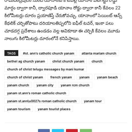
రామచంద్రపురం నుంచి యానాంకు కోటిపల్లి యానాం ఏటిగట్టు రోడ్డు
మార్గం ద్వారా కానీ, ద్వారపూడి యానాం రోడ్డు ద్వారా కానీ కేవలం 22
కిలోమీటర్లు దూరం ప్రయాణిస్తే చేరుకోవచ్చు. యానాంలో సెయింట్ ఆన్స్
కేథ‌లిక్ చ‌ర్చితోపాటు ద‌రియాల‌తిప్ప‌లోని ఐఫీల్ ట‌వ‌ర్‌, ఇంకా ప‌లు
చూడ‌ద‌గ్గ ప్ర‌దేశాలు ఉండ‌డం వ‌ల్ల అవికూడా ఈ చ‌ర్చికి కేవ‌లం మూడు
నాలుగు కిలోమీట‌ర్లు దూరంలోనే క‌నిపిస్తాయి.
TAGS
#st. ann's catholic church yanam
atlanta mariam church
bethel ag church yanam
christ church yanam
church
church of christ telugu messages by mani kumar
church of christ yanam
french yanam
yanam
yanam beach
yanam church
yanam city
yanam rcm church
yanam st.ann's roman catholic church
yanam st.ann\u0027s roman catholic church
yanam tour
yanam tourism
yanam tourist places