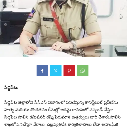
సిద్దిపేట:
సిద్దిపేట జిల్లాలోని సీసీఎస్ విభాగంలో పనిచేస్తున్న కానిస్టేబుల్ ప్రవీణ్‌ను
హత్య మరియు దొంగతనం కేసుల్లో అరెస్టు కావడంతో సస్పెండ్ చేస్తూ
సిద్దిపేట పోలీస్ కమిషనర్ రష్మీ పెరుమాళ్ ఉత్తర్వులు జారీ చేశారు.పోలీస్
శాఖలో పనిచేస్తూ నేరాలు, చట్టవ్యతిరేక కార్యకలాపాలు లేదా అసాంఘిక