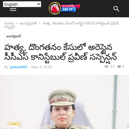
Home
ఇంటర్నేషనల్
హత్య, దొంగతనం కేసులో అరెస్టైన సీసీఎస్ కానిస్టేబుల్ ప్రవీణ్
సస్పెన్షన్
ఇంటర్నేషనల్
హత్య, దొంగతనం కేసులో అరెస్టైన
సీసీఎస్ కానిస్టేబుల్ ప్రవీణ్ సస్పెన్షన్
33
0
By
global360
-
May 9, 2026