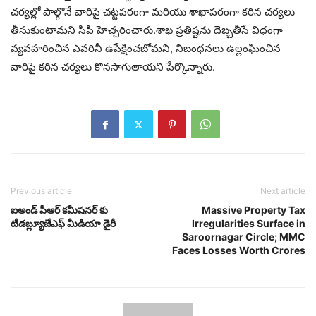
చర్యల్లో పాల్గొనే వారిపై చట్టపరంగా మరియు శాఖాపరంగా కఠిన చర్యలు
తీసుకుంటామని సీపీ హెచ్చరించారు.శాఖ ప్రతిష్టను దెబ్బతీసే విధంగా
వ్యవహరించిన ఎవరినీ ఉపేక్షించబోమని, నిబంధనలు ఉల్లంఘించిన
వారిపై కఠిన చర్యలు కొనసాగుతాయని పేర్కొన్నారు.
Previous article
Next article
ఐఅండ్ పీఆర్ కమీషనర్ కు
Massive Property Tax
టీడబ్ల్యూజేఎఫ్ మీడియా డైరీ
Irregularities Surface in
Saroornagar Circle; MMC
Faces Losses Worth Crores