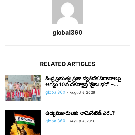
global360
RELATED ARTICLES
కేంద్ర ప్రభుత్వ ప్రజా వ్యతిరేక విధానాలపై
ఆగస్టు 10న దేశవ్యాప్త ‘జైలు భరో’ –...
global360
-
August 6, 2026
ఉద్యమకారులకు నామినేటెడ్ ఎర..?
global360
-
August 4, 2026