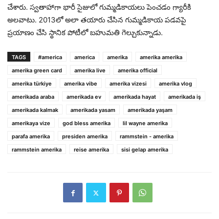
చేశారు. స్వతాహాగా భారీ సైజులో గుమ్మడికాయలు పెంచడం గ్యారీకి
అలవాటు. 2013లో అలా తయారు చేసిన గుమ్మడికాయ పడవపై
ప్రయాణం చేసి స్థానిక పోటీలో బహుమతి గెల్చుకున్నాడు.
TAGS
#america
america
amerika
amerika amerika
amerika green card
amerika live
amerika official
amerika türkiye
amerika vibe
amerika vizesi
amerika vlog
amerikada araba
amerikada ev
amerikada hayat
amerikada iş
amerikada kalmak
amerikada yasam
amerikada yaşam
amerikaya vize
god bless amerika
lil wayne amerika
parafa amerika
presiden amerika
rammstein - amerika
rammstein amerika
reise amerika
sisi gelap amerika