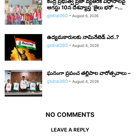
కేంద్ర ప్రభుత్వ ప్రజా వ్యతిరేక విధానాలపై
ఆగస్టు 10న దేశవ్యాప్త ‘జైలు భరో’ –...
global360
-
August 6, 2026
ఉద్యమకారులకు నామినేటెడ్ ఎర..?
global360
-
August 4, 2026
ఘనంగా ప్రపంచ తల్లిపాల వారోత్సవాలు –
global360
-
August 4, 2026
NO COMMENTS
LEAVE A REPLY