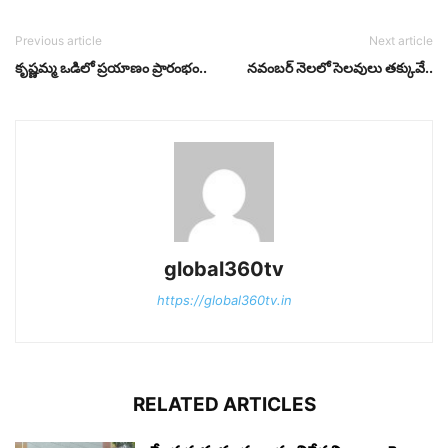
Previous article
Next article
కృష్ణమ్మ ఒడిలో ప్రయాణం ప్రారంభం..
నవంబర్ నెలలో సెలవులు తక్కువే..
global360tv
https://global360tv.in
RELATED ARTICLES