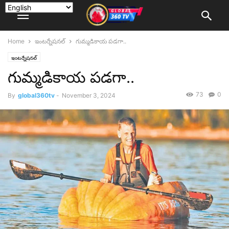
Home
ఇంటర్నేషనల్
గుమ్మడికాయ పడగా..
ఇంటర్నేషనల్
గుమ్మడికాయ పడగా..
73
0
By
global360tv
-
November 3, 2024