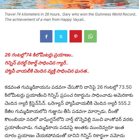
Travel 74 kilometers in 26 hours.. Gary who won the Guinness World Record..
The achievement of a man from Happy Vayali..
26 గంటల్లో 74 కిలోమీటర్లు ప్రయాణం..
గిన్నిస్ వరల్డ్ రికార్డ్ సాధించిన గ్యారీ..
హ్యాపీ వాయలీకి చెందిన వ్యక్తి సాధించిన ఘనత..
కడవంత గుమ్మడికాయను పడవగా చేసుకొని దానిపై 26 గంటల్లో 73.50
కిలోమీటర్లు ప్రయాణించి గిన్నిస్‌ ప్రపంచ రికార్డును సాధించాడు అమెరికాకు
చెందిన గ్యారీ క్రిస్టెన్‌సేన్‌. ఒరెగ్యాన్‌ హ్యాపీవాయలీకి చెందిన గ్యారీ 555.2
కేజీల గుమ్మడికాయలోని గుజ్జును తీసి పడవగా మార్చాడు. దీంతో
కొలంబియా నదిలో వాషింగ్టన్‌లోని నార్త్‌ బొన్నెవిల్లి నుంచి వాంకోవర్‌ వరకు
ప్రయాణించాడు. గుమ్మడికాయ పడవపై అంతకు ముందెవ్వరూ ఇంత
దూరం ప్రయాణం చేయకపోవడంతో దానిని గిన్నిస్‌ రికార్డుగా నమోదు